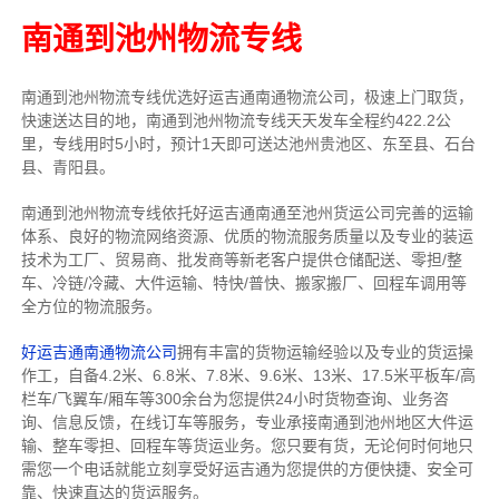
南通到池州物流专线
南通到池州物流专线优选好运吉通南通物流公司，极速上门取货，
快速送达目的地，南通到池州物流专线天天发车全程约422.2公
里，专线用时5小时，预计1天即可送达池州贵池区、东至县、石台
县、青阳县。
南通到池州物流专线依托好运吉通南通至池州货运公司完善的运输
体系、良好的物流网络资源、优质的物流服务质量以及专业的装运
技术为工厂、贸易商、批发商等新老客户提供仓储配送、零担/
整
车
、冷链/冷藏、大件运输、特快/普快、搬家搬厂、回程车调用等
全方位的物流服务。
好运吉通南通物流公司
拥有丰富的货物运输经验以及专业的货运操
作工，自备4.2米、6.8米、7.8米、9.6米、13米、17.5米平板车/高
栏车/飞翼车/厢车等300余台
为您提供24小时货物查询、业务咨
询、信息反馈，在线订车等服务，
专业承接南通到池州地区大件运
输、整车零担、回程车等货运业务。
您只要有货，无论何时
何地只
需您一个电话就能立刻享受好运吉通为您提供的方便快捷、安全可
靠、快速直达的货运服务。