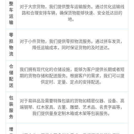
整
对于大宗货物，我们提供整车运输服务。通过优化运输线
车
路和合理安排车辆，确保货物能够快速、安全抵达目的
运
地。
输
零
担
对于小件货物，我们提供零担物流服务。通过拼车发货，
物
降低运输成本，同时保证货物的及时送达。
流
仓
我们拥有现代化的仓储设施，能够为客户提供长期或者短
储
期的货物存储和配送服务。根据客户的需求，我们可以提
配
供定时、定量、定点的安排配送。
送
包
对于易碎品及需要特殊包装的货物如精密仪器、设备、高
装
端钢琴、红木家具、古董、雕塑、艺术品、名贵字画等，
服
我们提供量身定制木箱或木架等包装服务。
务
增