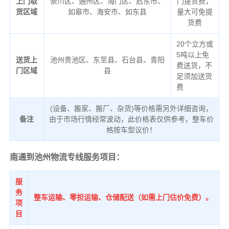
上门取
崇川区、通州区、海门区、启东市、
门提货费，
货区域
如皋市、海安市、如东县
量大可免提
货费
20个立方或
5吨以上免
送货上
池州贵池区、东至县、石台县、青阳
费送货，不
门区域
县
足须加送货
费
(设备、搬家、搬厂、杂货)等价格需另外详细咨询，
备注
由于市场行情经常波动，此价格表仅供参考，整车价
格按车型议价！
南通到池州物流专线服务项目：
服
务
整车运输、零担运输、仓储配送（如需上门估价免费）。
项
目