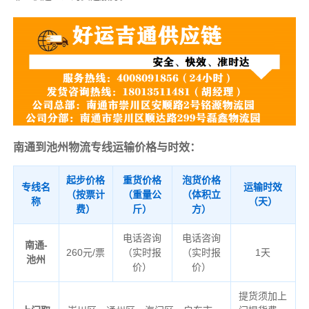
南通到池州物流专线运输价格与时效：
起步价格
重货价格
泡货价格
专线名
运输时效
（按票计
（重量公
（体积立
称
（天）
费）
斤）
方）
电话咨询
电话咨询
南通-
260元/票
（实时报
（实时报
1天
池州
价）
价）
提货须加上