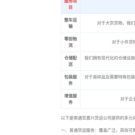
服务项
目
整车运
对于大宗货物，我们
输
零担物
对于小件货
流
仓储配
我们拥有现代化的仓储设施
送
包装服
对于易碎品及需要特殊包装
务
增值服
对于企
务
以下是南通至嘉兴货运公司提供的多元
一、普通货运服务：覆盖广泛，高效可