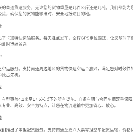
兴的普通货运服务，无论您的货物重量是几百公斤还是几吨，我们都能为
经验，确保您的货物能够准时、安全地抵达目的地。
捷
出了卡班特快运输服务。每天准点发车，全程GPS定位跟踪，让您随时了
的准时运输首选。
空
急空运服务。支持南通周边地区的货物快速空运至嘉兴，满足您对时效性
中抢占先机。
忧
车型覆盖4.2米至17.5米以下的所有货车。自备车辆与合同车辆双重保
以专业、高效、安全为特点，让您在物流运输中更加省心、放心。
捷
我们推出了零担配货服务。支持南通至嘉兴大票零担整车配货运输，价格