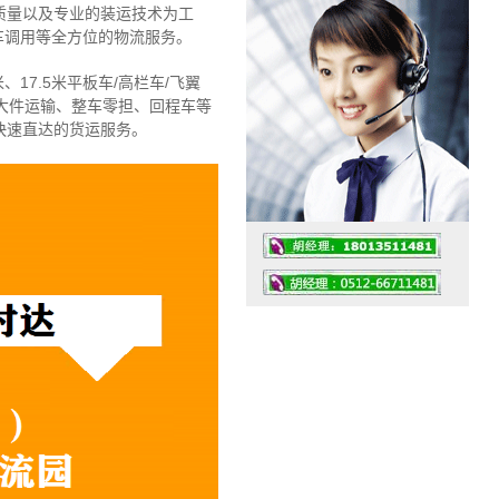
质量以及专业的装运技术为工
车调用等全方位的物流服务。
、17.5米平板车/高栏车/飞翼
大件运输、整车零担、回程车等
快速直达的货运服务。
工作时间：07:30 – – 23:30
值班座机：4008091856