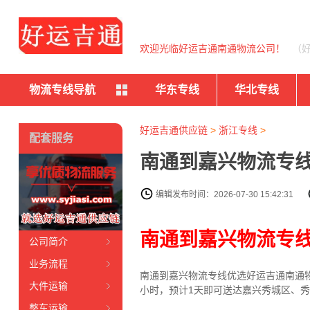
欢迎光临好运吉通南通物流公司！
（
物流专线导航
华东专线
华北专线
好运吉通供应链
>
浙江专线
>
配套服务
南通到嘉兴物流专线
编辑发布时间：2026-07-30 15:42:31
南通到嘉兴物流专
公司简介
业务流程
南通到嘉兴物流专线优选好运吉通南通物
大件运输
小时，预计1天即可送达嘉兴秀城区、
整车运输