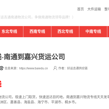
首页
大件运输
整
好运吉通南通物流公司，争做南通物流领导品牌！）
东北专线
西南专线
西北专线
中南专线
-南通到嘉兴货运公司
信息来源：https://www.baiedu.cn
作者：好运吉通供应链
线
流公司，极速上门取货，快速送达目的地，南通到嘉兴物流专线天天发车全
秀洲区、嘉善县、海盐县、海宁市、平湖市、桐乡市。