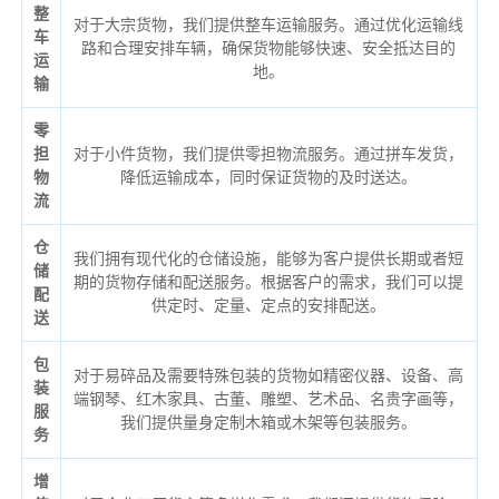
整
对于大宗货物，我们提供整车运输服务。通过优化运输线
车
路和合理安排车辆，确保货物能够快速、安全抵达目的
运
地。
输
零
担
对于小件货物，我们提供零担物流服务。通过拼车发货，
物
降低运输成本，同时保证货物的及时送达。
流
仓
我们拥有现代化的仓储设施，能够为客户提供长期或者短
储
期的货物存储和配送服务。根据客户的需求，我们可以提
配
供定时、定量、定点的安排配送。
送
包
对于易碎品及需要特殊包装的货物如精密仪器、设备、高
装
端钢琴、红木家具、古董、雕塑、艺术品、名贵字画等，
服
我们提供量身定制木箱或木架等包装服务。
务
增