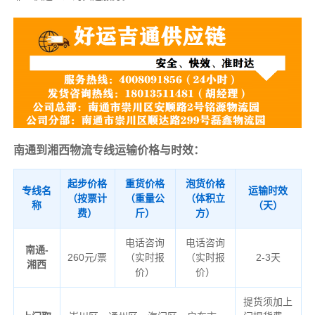
南通到湘西物流专线运输价格与时效：
起步价格
重货价格
泡货价格
专线名
运输时效
（按票计
（重量公
（体积立
称
（天）
费）
斤）
方）
电话咨询
电话咨询
南通-
260元/票
（实时报
（实时报
2-3天
湘西
价）
价）
提货须加上