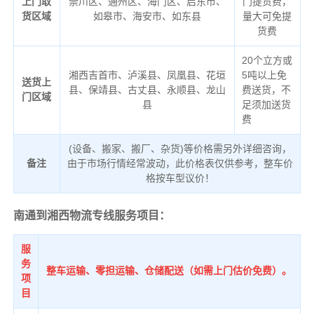
上门取
崇川区、通州区、海门区、启东市、
门提货费，
货区域
如皋市、海安市、如东县
量大可免提
货费
20个立方或
湘西吉首市、泸溪县、凤凰县、花垣
5吨以上免
送货上
县、保靖县、古丈县、永顺县、龙山
费送货，不
门区域
县
足须加送货
费
(设备、搬家、搬厂、杂货)等价格需另外详细咨询，
备注
由于市场行情经常波动，此价格表仅供参考，整车价
格按车型议价！
南通到湘西物流专线服务项目：
服
务
整车运输、零担运输、仓储配送（如需上门估价免费）。
项
目