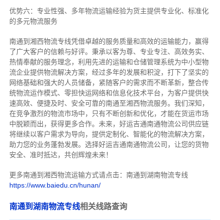
优势六：专业性强、多年物流运输经验为货主提供专业化、标准化
的多元物流服务
南通到湘西物流专线
凭借卓越的服务质量和高效的运输能力，赢得
了广大客户的信赖与好评。
秉承以客为尊、专业专注、高效务实、
热情奉献的服务理念，利用先进的运输和仓储管理系统为中小型物
流企业提供物流解决方案，经过多年的发展和积淀，打下了坚实的
网络基础和强大的人员储备，紧随客户的需求而不断革新，整合传
统物流运作模式、零担快运网络和信息化技术平台，为客户提供快
速高效、便捷及时、安全可靠的南通至湘西物流服务。
我们深知，
在竞争激烈的物流市场中，只有不断创新和优化，才能在货运市场
中脱颖而出，获得更多合作。
未来，好运吉通南通物流公司供应链
将继续以客户需求为导向，提供定制化、智能化的物流解决方案，
助力您的业务蓬勃发展。选择好运吉通南通物流公司，让您的货物
安全、准时抵达，共创辉煌未来！
更多南通到湘西物流运输方式请点击：南通到湖南物流专线
https://www.baiedu.cn/hunan/
南通到湖南物流专线
相关线路查询