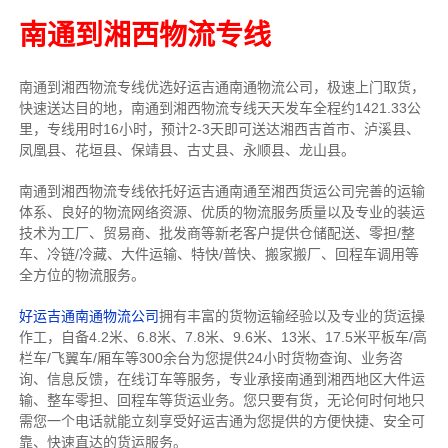
南通到湘西物流专线
南通到湘西物流专线优选好运吉通南通物流公司，极速上门取货，
快速送达目的地，南通到湘西物流专线天天发车全程约1421.33公
里，专线用时16小时，预计2-3天即可送达湘西吉首市、泸溪县、
凤凰县、花垣县、保靖县、古丈县、永顺县、龙山县。
南通到湘西物流专线依托好运吉通南通至湘西货运公司完善的运输
体系、良好的物流网络资源、优质的物流服务质量以及专业的装运
技术为工厂、贸易商、批发商等新老客户提供仓储配送、零担/
整
车
、冷链/冷藏、大件运输、特快/普快、搬家搬厂、回程车调用等
全方位的物流服务。
好运吉通南通物流公司
拥有丰富的货物运输经验以及专业的货运操
作工，自备4.2米、6.8米、7.8米、9.6米、13米、17.5米平板车/高
栏车/飞翼车/厢车等300余台
为您提供24小时货物查询、业务咨
询、信息反馈，在线订车等服务，
专业承接南通到湘西地区大件运
输、整车零担、回程车等货运业务。
您只要有货，无论何时
何地只
需您一个电话就能立刻享受好运吉通为您提供的方便快捷、安全可
靠、快速直达的货运服务。