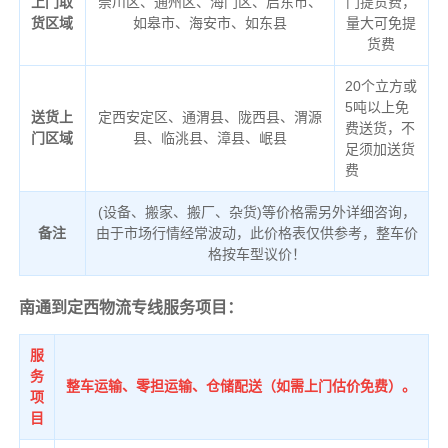
上门取
崇川区、通州区、海门区、启东市、
门提货费，
货区域
如皋市、海安市、如东县
量大可免提
货费
20个立方或
5吨以上免
送货上
定西安定区、通渭县、陇西县、渭源
费送货，不
门区域
县、临洮县、漳县、岷县
足须加送货
费
(设备、搬家、搬厂、杂货)等价格需另外详细咨询，
备注
由于市场行情经常波动，此价格表仅供参考，整车价
格按车型议价！
南通到定西物流专线服务项目：
服
务
整车运输、零担运输、仓储配送（如需上门估价免费）。
项
目