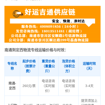
南通到定西物流专线运输价格与时效：
起步价格
重货价格
泡货价格
专线名
运输时效
（按票计
（重量公
（体积立
称
（天）
费）
斤）
方）
电话咨询
电话咨询
南通-
260元/票
（实时报
（实时报
3-4天
定西
价）
价）
提货须加上