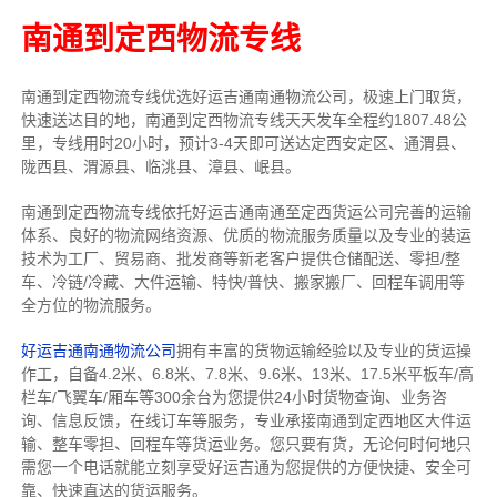
南通到定西物流专线
南通到定西物流专线优选好运吉通南通物流公司，极速上门取货，
快速送达目的地，南通到定西物流专线天天发车全程约1807.48公
里，专线用时20小时，预计3-4天即可送达定西安定区、通渭县、
陇西县、渭源县、临洮县、漳县、岷县。
南通到定西物流专线依托好运吉通南通至定西货运公司完善的运输
体系、良好的物流网络资源、优质的物流服务质量以及专业的装运
技术为工厂、贸易商、批发商等新老客户提供仓储配送、零担/
整
车
、冷链/冷藏、大件运输、特快/普快、搬家搬厂、回程车调用等
全方位的物流服务。
好运吉通南通物流公司
拥有丰富的货物运输经验以及专业的货运操
作工，自备4.2米、6.8米、7.8米、9.6米、13米、17.5米平板车/高
栏车/飞翼车/厢车等300余台
为您提供24小时货物查询、业务咨
询、信息反馈，在线订车等服务，
专业承接南通到定西地区大件运
输、整车零担、回程车等货运业务。
您只要有货，无论何时
何地只
需您一个电话就能立刻享受好运吉通为您提供的方便快捷、安全可
靠、快速直达的货运服务。