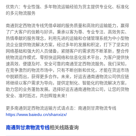
优势六：专业性强、多年物流运输经验为货主提供专业化、标准化
的多元物流服务
南通到定西物流专线
凭借卓越的服务质量和高效的运输能力，赢得
了广大客户的信赖与好评。
秉承以客为尊、专业专注、高效务实、
热情奉献的服务理念，利用先进的运输和仓储管理系统为中小型物
流企业提供物流解决方案，经过多年的发展和积淀，打下了坚实的
网络基础和强大的人员储备，紧随客户的需求而不断革新，整合传
统物流运作模式、零担快运网络和信息化技术平台，为客户提供快
速高效、便捷及时、安全可靠的南通至定西物流服务。
我们深知，
在竞争激烈的物流市场中，只有不断创新和优化，才能在货运市场
中脱颖而出，获得更多合作。
未来，好运吉通南通物流公司供应链
将继续以客户需求为导向，提供定制化、智能化的物流解决方案，
助力您的业务蓬勃发展。选择好运吉通南通物流公司，让您的货物
安全、准时抵达，共创辉煌未来！
更多南通到定西物流运输方式请点击：南通到甘肃物流专线
https://www.baiedu.cn/shanxizx/
南通到甘肃物流专线
相关线路查询