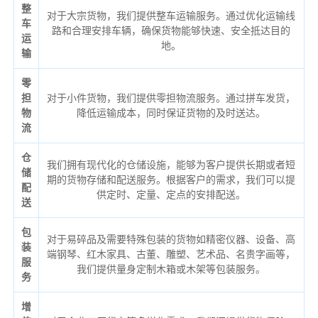
整
对于大宗货物，我们提供整车运输服务。通过优化运输线
车
路和合理安排车辆，确保货物能够快速、安全抵达目的
运
地。
输
零
担
对于小件货物，我们提供零担物流服务。通过拼车发货，
物
降低运输成本，同时保证货物的及时送达。
流
仓
我们拥有现代化的仓储设施，能够为客户提供长期或者短
储
期的货物存储和配送服务。根据客户的需求，我们可以提
配
供定时、定量、定点的安排配送。
送
包
对于易碎品及需要特殊包装的货物如精密仪器、设备、高
装
端钢琴、红木家具、古董、雕塑、艺术品、名贵字画等，
服
我们提供量身定制木箱或木架等包装服务。
务
增