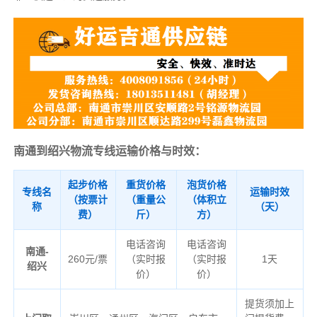
南通到绍兴物流专线运输价格与时效：
起步价格
重货价格
泡货价格
专线名
运输时效
（按票计
（重量公
（体积立
称
（天）
费）
斤）
方）
电话咨询
电话咨询
南通-
260元/票
（实时报
（实时报
1天
绍兴
价）
价）
提货须加上