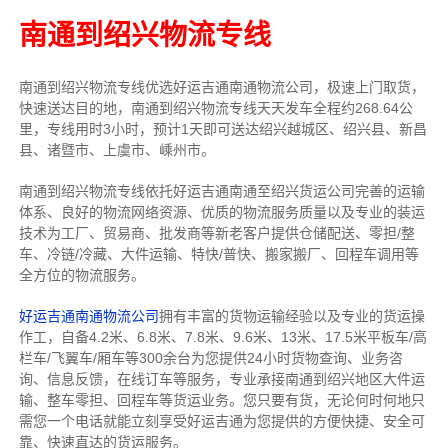
南通到绍兴物流专线
南通到绍兴物流专线优选好运吉通南通物流公司，极速上门取货，
快速送达目的地，南通到绍兴物流专线天天发车全程约268.64公
里，专线用时3小时，预计1天即可送达绍兴越城区、绍兴县、新昌
县、诸暨市、上虞市、嵊州市。
南通到绍兴物流专线依托好运吉通南通至绍兴货运公司完善的运输
体系、良好的物流网络资源、优质的物流服务质量以及专业的装运
技术为工厂、贸易商、批发商等新老客户提供仓储配送、零担/
整
车
、冷链/冷藏、大件运输、特快/普快、搬家搬厂、回程车调用等
全方位的物流服务。
好运吉通南通物流公司
拥有丰富的货物运输经验以及专业的货运操
作工，自备4.2米、6.8米、7.8米、9.6米、13米、17.5米平板车/高
栏车/飞翼车/厢车等300余台
为您提供24小时货物查询、业务咨
询、信息反馈，在线订车等服务，
专业承接南通到绍兴地区大件运
输、整车零担、回程车等货运业务。
您只要有货，无论何时
何地只
需您一个电话就能立刻享受好运吉通为您提供的方便快捷、安全可
靠、快速直达的货运服务。