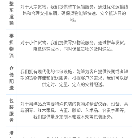
整
对于大宗货物，我们提供整车运输服务。通过优化运输线
车
路和合理安排车辆，确保货物能够快速、安全抵达目的
运
地。
输
零
担
对于小件货物，我们提供零担物流服务。通过拼车发货，
物
降低运输成本，同时保证货物的及时送达。
流
仓
我们拥有现代化的仓储设施，能够为客户提供长期或者短
储
期的货物存储和配送服务。根据客户的需求，我们可以提
配
供定时、定量、定点的安排配送。
送
包
对于易碎品及需要特殊包装的货物如精密仪器、设备、高
装
端钢琴、红木家具、古董、雕塑、艺术品、名贵字画等，
服
我们提供量身定制木箱或木架等包装服务。
务
增