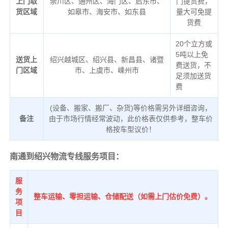
上门取
崇川区、通州区、海门区、启东市、
门提货费，
货区域
如皋市、海安市、如东县
量大可免提
货费
20个立方或
5吨以上免
送货上
绍兴越城区、绍兴县、新昌县、诸暨
费送货，不
门区域
市、上虞市、嵊州市
足须加送货
费
(设备、搬家、搬厂、杂货)等价格需另外详细咨询，
备注
由于市场行情经常波动，此价格表仅供参考，整车价
格按车型议价！
南通到绍兴物流专线服务项目：
服
务
整车运输、零担运输、仓储配送（如需上门估价免费）。
项
目