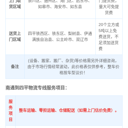
上门取
崇川区、通州区、海门区、启东市、
门提货费，
货区域
如皋市、海安市、如东县
量大可免提
货费
20个立方或
5吨以上免
送货上
四平铁西区、铁东区、梨树县、伊通
费送货，不
门区域
满族自治县、公主岭市、双辽市
足须加送货
费
(设备、搬家、搬厂、杂货)等价格需另外详细咨询，
备注
由于市场行情经常波动，此价格表仅供参考，整车价
格按车型议价！
南通到四平物流专线服务项目：
服
务
整车运输、零担运输、仓储配送（如需上门估价免费）。
项
目