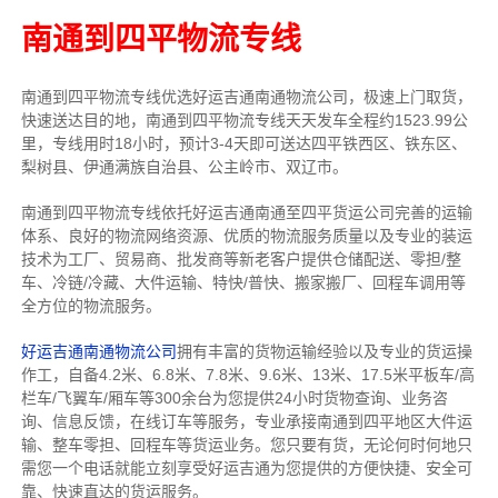
南通到四平物流专线
南通到四平物流专线优选好运吉通南通物流公司，极速上门取货，
快速送达目的地，南通到四平物流专线天天发车全程约1523.99公
里，专线用时18小时，预计3-4天即可送达四平铁西区、铁东区、
梨树县、伊通满族自治县、公主岭市、双辽市。
南通到四平物流专线依托好运吉通南通至四平货运公司完善的运输
体系、良好的物流网络资源、优质的物流服务质量以及专业的装运
技术为工厂、贸易商、批发商等新老客户提供仓储配送、零担/
整
车
、冷链/冷藏、大件运输、特快/普快、搬家搬厂、回程车调用等
全方位的物流服务。
好运吉通南通物流公司
拥有丰富的货物运输经验以及专业的货运操
作工，自备4.2米、6.8米、7.8米、9.6米、13米、17.5米平板车/高
栏车/飞翼车/厢车等300余台
为您提供24小时货物查询、业务咨
询、信息反馈，在线订车等服务，
专业承接南通到四平地区大件运
输、整车零担、回程车等货运业务。
您只要有货，无论何时
何地只
需您一个电话就能立刻享受好运吉通为您提供的方便快捷、安全可
靠、快速直达的货运服务。