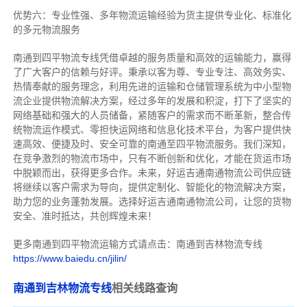
优势六：专业性强、多年物流运输经验为货主提供专业化、标准化
的多元物流服务
南通到四平物流专线
凭借卓越的服务质量和高效的运输能力，赢得
了广大客户的信赖与好评。
秉承以客为尊、专业专注、高效务实、
热情奉献的服务理念，利用先进的运输和仓储管理系统为中小型物
流企业提供物流解决方案，经过多年的发展和积淀，打下了坚实的
网络基础和强大的人员储备，紧随客户的需求而不断革新，整合传
统物流运作模式、零担快运网络和信息化技术平台，为客户提供快
速高效、便捷及时、安全可靠的南通至四平物流服务。
我们深知，
在竞争激烈的物流市场中，只有不断创新和优化，才能在货运市场
中脱颖而出，获得更多合作。
未来，好运吉通南通物流公司供应链
将继续以客户需求为导向，提供定制化、智能化的物流解决方案，
助力您的业务蓬勃发展。选择好运吉通南通物流公司，让您的货物
安全、准时抵达，共创辉煌未来！
更多南通到四平物流运输方式请点击：南通到吉林物流专线
https://www.baiedu.cn/jilin/
南通到吉林物流专线
相关线路查询