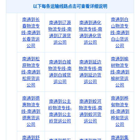
以下每条运输线路点击可查看详细说明
南通到长
南通到白
南通到辽源
南通到通化
春物流专
山物流专
物流专线-南
物流专线-南
线-南通到
线-南通到
通到辽源货
通到通化货
长春货运
白山货运
运公司
运公司
公司
公司
南通到松
南通到榆
南通到白城
南通到延边
原物流专
树物流专
物流专线-南
物流专线-南
线-南通到
线-南通到
通到白城货
通到延边货
松原货运
榆树货运
运公司
运公司
公司
公司
南通到德
南通到桦
南通到公主
南通到蛟河
惠物流专
甸物流专
岭物流专线-
物流专线-南
线-南通到
线-南通到
南通到公主
通到蛟河货
德惠货运
桦甸货运
岭货运公司
运公司
公司
公司
南通到舒
南通到集