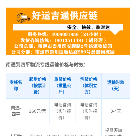
南通到四平物流专线运输价格与时效：
起步价格
重货价格
泡货价格
专线名
运输时效
（按票计
（重量公
（体积立
称
（天）
费）
斤）
方）
电话咨询
电话咨询
南通-
260元/票
（实时报
（实时报
3-4天
四平
价）
价）
提货须加上