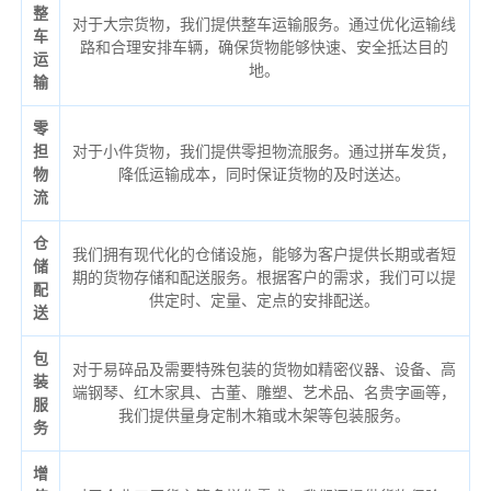
整
对于大宗货物，我们提供整车运输服务。通过优化运输线
车
路和合理安排车辆，确保货物能够快速、安全抵达目的
运
地。
输
零
担
对于小件货物，我们提供零担物流服务。通过拼车发货，
物
降低运输成本，同时保证货物的及时送达。
流
仓
我们拥有现代化的仓储设施，能够为客户提供长期或者短
储
期的货物存储和配送服务。根据客户的需求，我们可以提
配
供定时、定量、定点的安排配送。
送
包
对于易碎品及需要特殊包装的货物如精密仪器、设备、高
装
端钢琴、红木家具、古董、雕塑、艺术品、名贵字画等，
服
我们提供量身定制木箱或木架等包装服务。
务
增