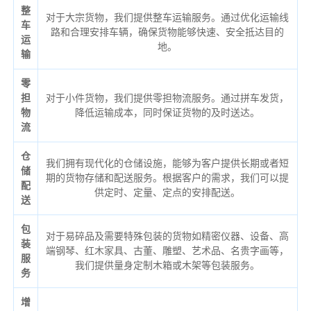
整
对于大宗货物，我们提供整车运输服务。通过优化运输线
车
路和合理安排车辆，确保货物能够快速、安全抵达目的
运
地。
输
零
担
对于小件货物，我们提供零担物流服务。通过拼车发货，
物
降低运输成本，同时保证货物的及时送达。
流
仓
我们拥有现代化的仓储设施，能够为客户提供长期或者短
储
期的货物存储和配送服务。根据客户的需求，我们可以提
配
供定时、定量、定点的安排配送。
送
包
对于易碎品及需要特殊包装的货物如精密仪器、设备、高
装
端钢琴、红木家具、古董、雕塑、艺术品、名贵字画等，
服
我们提供量身定制木箱或木架等包装服务。
务
增