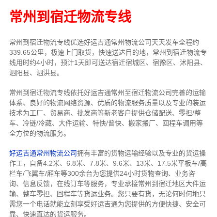
常州到宿迁物流专线
常州到宿迁物流专线
优选好运吉通
常州
物流公司
天天发车全程约
339.65公里，
极速上门取货，快速送达目的地，常州到宿迁物流
专
线用时约4小时，预计1天即可送达宿迁宿城区、宿豫区、沭阳县、
泗阳县、泗洪县。
常州到宿迁物流专线依托好运吉通常州至宿迁物流公司完善的运输
体系、良好的物流网络资源、优质的物流服务质量以及专业的装运
技术为工厂、贸易商、批发商等新老客户提供仓储配送、零担/
整
车
、冷链/冷藏、大件运输、特快/普快、搬家搬厂、回程车调用等
全方位的物流服务。
好运吉通常州物流公司
拥有丰富的货物运输经验以及专业的货运操
作工，自备4.2米、6.8米、7.8米、9.6米、13米、17.5米平板车/高
栏车/飞翼车/厢车等300余台
为您提供24小时货物查询、业务咨
询、信息反馈，在线订车等服务，
专业承接常州到宿迁地区大件运
输、整车零担、回程车等货运业务。
您只要有货，无论何时
何地只
需您一个电话就能立刻享受好运吉通为您提供的方便快捷、安全可
靠、快速直达的货运服务。