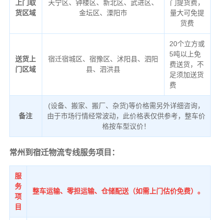
上门取
天宁区、钟楼区、新北区、武进区、
门提货费，
货区域
金坛区、溧阳市
量大可免提
货费
20个立方或
5吨以上免
送货上
宿迁宿城区、宿豫区、沭阳县、泗阳
费送货，不
门区域
县、泗洪县
足须加送货
费
(设备、搬家、搬厂、杂货)等价格需另外详细咨询，
备注
由于市场行情经常波动，此价格表仅供参考，整车价
格按车型议价！
常州到宿迁物流专线服务项目：
服
务
整车运输、零担运输、仓储配送（如需上门估价免费）。
项
目