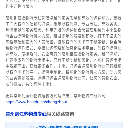
优势六：专业性强、多年物流运输经验为货主提供专业化、标准化
的多元物流服务
常州到宿迁物流专线
凭借卓越的服务质量和高效的运输能力，赢得
了广大客户的信赖与好评。
秉承以客为尊、专业专注、高效务实、
热情奉献的服务理念，利用先进的运输和仓储管理系统为中小型物
流企业提供物流解决方案，经过多年的发展和积淀，打下了坚实的
网络基础和强大的人员储备，紧随客户的需求而不断革新，整合传
统物流运作模式、零担快运网络和信息化技术平台，为客户提供快
速高效、便捷及时、安全可靠的常州至宿迁物流服务。
我们深知，
在竞争激烈的物流市场中，只有不断创新和优化，才能在货运市场
中脱颖而出，获得更多合作。
未来，好运吉通常州物流公司将继续
以客户需求为导向，提供定制化、智能化的物流解决方案，助力您
的业务蓬勃发展。选择好运吉通常州物流公司，让您的货物安全、
准时抵达，共创辉煌未来！
更多常州到宿迁物流运输方式请点击：常州物流专线公司
https://www.baiedu.cn/changzhou/
常州到江苏物流专线
相关线路查询
以下每条运输线路点击可查看详细说明