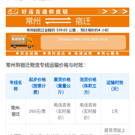
常州到宿迁物流专线运输价格与时效：
起步价格
重货价格
泡货价格
专线名
运输时效
（按票计
（重量公
（体积立
称
（天）
费）
斤）
方）
电话咨询
电话咨询
常州-
260元/票
（实时报
（实时报
1天
宿迁
价）
价）
提货须加上