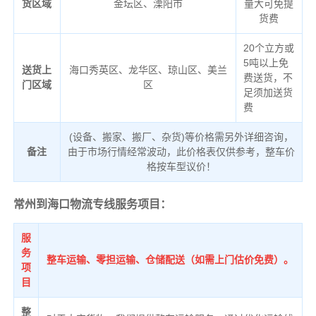
货区域
金坛区、溧阳市
量大可免提
货费
20个立方或
5吨以上免
送货上
海口秀英区、龙华区、琼山区、美兰
费送货，不
门区域
区
足须加送货
费
(设备、搬家、搬厂、杂货)等价格需另外详细咨询，
备注
由于市场行情经常波动，此价格表仅供参考，整车价
格按车型议价！
常州到海口物流专线服务项目：
服
务
整车运输、零担运输、仓储配送（如需上门估价免费）。
项
目
整