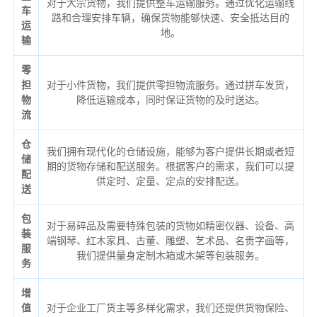
对于大宗货物，我们提供整车运输服务。通过优化运输线
车
路和合理安排车辆，确保货物能够快速、安全抵达目的
运
地。
输
零
担
对于小件货物，我们提供零担物流服务。通过拼车发货，
物
降低运输成本，同时保证货物的及时送达。
流
仓
我们拥有现代化的仓储设施，能够为客户提供长期或者短
储
期的货物存储和配送服务。根据客户的需求，我们可以提
配
供定时、定量、定点的安排配送。
送
包
对于易碎品及需要特殊包装的货物如精密仪器、设备、高
装
端钢琴、红木家具、古董、雕塑、艺术品、名贵字画等，
服
我们提供量身定制木箱或木架等包装服务。
务
增
值
对于企业工厂货主等多样化需求，我们还提供货物保险、