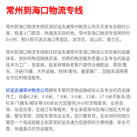
常州到海口物流专线
常州到海口物流专线
优选好运吉通
常州
物流公司
天天发车全程约公
里，
极速上门取货，快速送达目的地，常州到海口物流
专线用时约
0小时，预计即可送达海口秀英区、龙华区、琼山区、美兰区。
常州到海口物流专线依托好运吉通常州至海口物流公司完善的运输
体系、良好的物流网络资源、优质的物流服务质量以及专业的装运
技术为工厂、贸易商、批发商等新老客户提供仓储配送、零担/
整
车
、冷链/冷藏、大件运输、特快/普快、搬家搬厂、回程车调用等
全方位的物流服务。
好运吉通常州物流公司
拥有丰富的货物运输经验以及专业的货运操
作工，自备4.2米、6.8米、7.8米、9.6米、13米、17.5米平板车/高
栏车/飞翼车/厢车等300余台
为您提供24小时货物查询、业务咨
询、信息反馈，在线订车等服务，
专业承接常州到海口地区大件运
输、整车零担、回程车等货运业务。
您只要有货，无论何时
何地只
需您一个电话就能立刻享受好运吉通为您提供的方便快捷、安全可
靠、快速直达的货运服务。