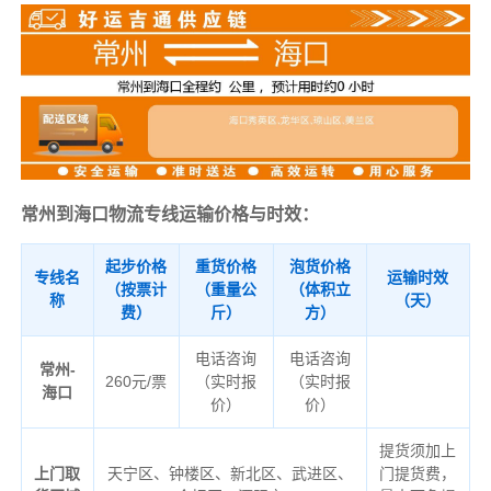
常州到海口物流专线运输价格与时效：
起步价格
重货价格
泡货价格
专线名
运输时效
（按票计
（重量公
（体积立
称
（天）
费）
斤）
方）
电话咨询
电话咨询
常州-
260元/票
（实时报
（实时报
海口
价）
价）
提货须加上
上门取
天宁区、钟楼区、新北区、武进区、
门提货费，