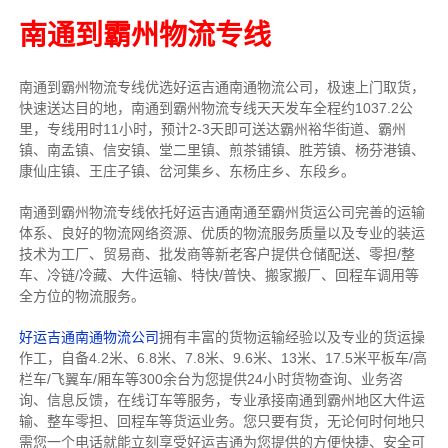
南通到霸州物流专线
南通到霸州物流专线优选好运吉通南通物流公司，极速上门取货，
快速送达目的地，南通到霸州物流专线天天发车全程约1037.2公
里，专线用时11小时，预计2-3天即可送达霸州裕华街道、霸州
镇、南孟镇、信安镇、堂二里镇、煎茶铺镇、胜芳镇、杨芬港镇、
康仙庄镇、王庄子镇、岔河集乡、东杨庄乡、东段乡。
南通到霸州物流专线依托好运吉通南通至霸州货运公司完善的运输
体系、良好的物流网络资源、优质的物流服务质量以及专业的装运
技术为工厂、贸易商、批发商等新老客户提供仓储配送、零担/
整
车
、冷链/冷藏、大件运输、特快/普快、搬家搬厂、回程车调用等
全方位的物流服务。
好运吉通南通物流公司
拥有丰富的货物运输经验以及专业的货运操
作工，自备4.2米、6.8米、7.8米、9.6米、13米、17.5米平板车/高
栏车/飞翼车/厢车等300余台
为您提供24小时货物查询、业务咨
询、信息反馈，在线订车等服务，
专业承接南通到霸州地区大件运
输、整车零担、回程车等货运业务。
您只要有货，无论何时
何地只
需您一个电话就能立刻享受好运吉通为您提供的方便快捷、安全可