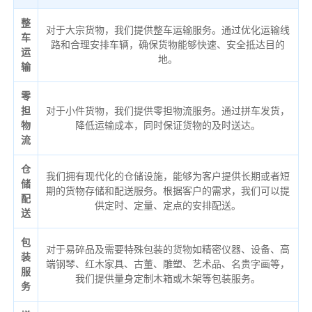
整
对于大宗货物，我们提供整车运输服务。通过优化运输线
车
路和合理安排车辆，确保货物能够快速、安全抵达目的
运
地。
输
零
担
对于小件货物，我们提供零担物流服务。通过拼车发货，
物
降低运输成本，同时保证货物的及时送达。
流
仓
我们拥有现代化的仓储设施，能够为客户提供长期或者短
储
期的货物存储和配送服务。根据客户的需求，我们可以提
配
供定时、定量、定点的安排配送。
送
包
对于易碎品及需要特殊包装的货物如精密仪器、设备、高
装
端钢琴、红木家具、古董、雕塑、艺术品、名贵字画等，
服
我们提供量身定制木箱或木架等包装服务。
务