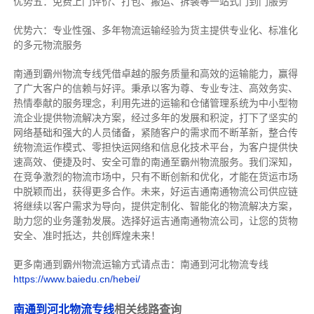
优势五：免费上门评价、打包、搬运、拆装等
一站式门到门服务
优势六：专业性强、多年物流运输经验为货主提供专业化、标准化
的多元物流服务
南通到霸州物流专线
凭借卓越的服务质量和高效的运输能力，赢得
了广大客户的信赖与好评。
秉承以客为尊、专业专注、高效务实、
热情奉献的服务理念，利用先进的运输和仓储管理系统为中小型物
流企业提供物流解决方案，经过多年的发展和积淀，打下了坚实的
网络基础和强大的人员储备，紧随客户的需求而不断革新，整合传
统物流运作模式、零担快运网络和信息化技术平台，为客户提供快
速高效、便捷及时、安全可靠的南通至霸州物流服务。
我们深知，
在竞争激烈的物流市场中，只有不断创新和优化，才能在货运市场
中脱颖而出，获得更多合作。
未来，好运吉通南通物流公司供应链
将继续以客户需求为导向，提供定制化、智能化的物流解决方案，
助力您的业务蓬勃发展。选择好运吉通南通物流公司，让您的货物
安全、准时抵达，共创辉煌未来！
更多南通到霸州物流运输方式请点击：南通到河北物流专线
https://www.baiedu.cn/hebei/
南通到河北物流专线
相关线路查询