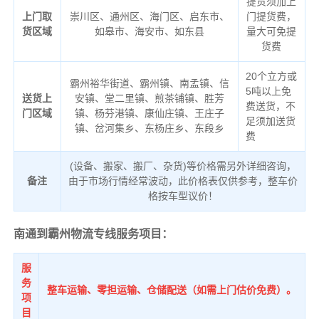
提货须加上
上门取
崇川区、通州区、海门区、启东市、
门提货费，
货区域
如皋市、海安市、如东县
量大可免提
货费
20个立方或
霸州裕华街道、霸州镇、南孟镇、信
5吨以上免
送货上
安镇、堂二里镇、煎茶铺镇、胜芳
费送货，不
门区域
镇、杨芬港镇、康仙庄镇、王庄子
足须加送货
镇、岔河集乡、东杨庄乡、东段乡
费
(设备、搬家、搬厂、杂货)等价格需另外详细咨询，
备注
由于市场行情经常波动，此价格表仅供参考，整车价
格按车型议价！
南通到霸州物流专线服务项目：
服
务
整车运输、零担运输、仓储配送（如需上门估价免费）。
项
目