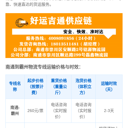
靠、快速直达的货运服务。
南通到霸州物流专线运输价格与时效：
起步价格
重货价格
泡货价格
专线名
运输时效
（按票计
（重量公
（体积立
称
（天）
费）
斤）
方）
电话咨询
电话咨询
南通-
260元/票
（实时报
（实时报
2-3天
霸州
价）
价）