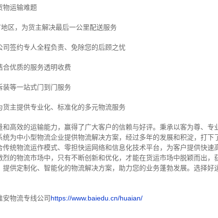
货物运输难题
市地区，为货主解决最后一公里配送服务
公司签约专人全程负责、免除您的后顾之忧
结合优质的服务透明收费
拆装等
一站式门到门服务
为货主提供专业化、标准化的多元物流服务
量和高效的运输能力，赢得了广大客户的信赖与好评。
秉承以客为尊、专
系统为中小型物流企业提供物流解决方案，经过多年的发展和积淀，打下
合传统物流运作模式、零担快运网络和信息化技术平台，为客户提供快速
激烈的物流市场中，只有不断创新和优化，才能在货运市场中脱颖而出，
，提供定制化、智能化的物流解决方案，助力您的业务蓬勃发展。选择好
淮安物流专线公司
https://www.baiedu.cn/huaian/