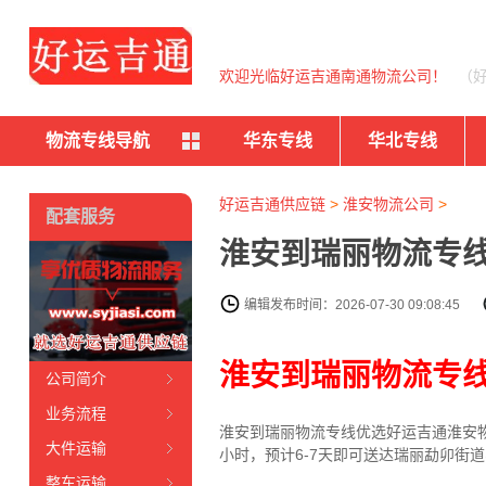
欢迎光临好运吉通南通物流公司！
（
物流专线导航
华东专线
华北专线
好运吉通供应链
>
淮安物流公司
>
配套服务
淮安到瑞丽物流专线
编辑发布时间：2026-07-30 09:08:45
淮安到瑞丽物流专
公司简介
业务流程
淮安到瑞丽物流专线
优选好运吉通
淮安
大件运输
小时，预计6-7天即可送达瑞丽勐卯街
整车运输