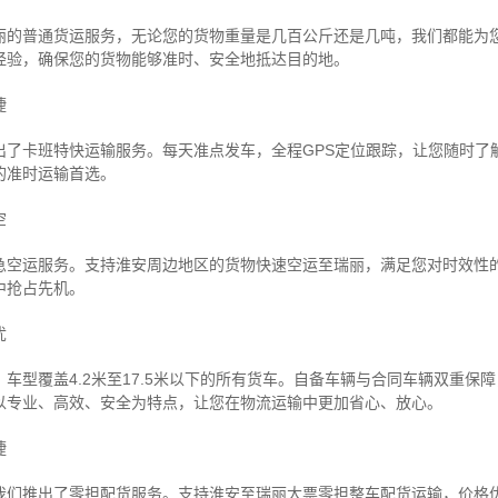
丽的普通货运服务，无论您的货物重量是几百公斤还是几吨，我们都能为
经验，确保您的货物能够准时、安全地抵达目的地。
捷
出了卡班特快运输服务。每天准点发车，全程GPS定位跟踪，让您随时了
的准时运输首选。
空
急空运服务。支持淮安周边地区的货物快速空运至瑞丽，满足您对时效性
中抢占先机。
忧
车型覆盖4.2米至17.5米以下的所有货车。自备车辆与合同车辆双重保
以专业、高效、安全为特点，让您在物流运输中更加省心、放心。
捷
我们推出了零担配货服务。支持淮安至瑞丽大票零担整车配货运输，价格