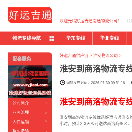
欢迎光临好运吉通南通物流公司！
（
物流专线导航
华东专线
华北专线
好运吉通供应链
>
淮安物流公司
>
配套服务
淮安到商洛物流专线
编辑发布时间：2026-07-30 09:51:18
淮安到商洛物流专
公司简介
业务流程
淮安到商洛物流专线
优选好运吉通
淮安
大件运输
小时，预计2-3天即可送达商洛商州区
整车运输