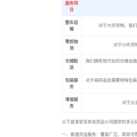
服务项
目
整车运
对于大宗货物，我们
输
零担物
对于小件货
流
仓储配
我们拥有现代化的仓储设施
送
包装服
对于易碎品及需要特殊包装
务
增值服
对于企
务
以下是淮安至商洛货运公司提供的多元
一、普通货运服务：覆盖广泛，高效可