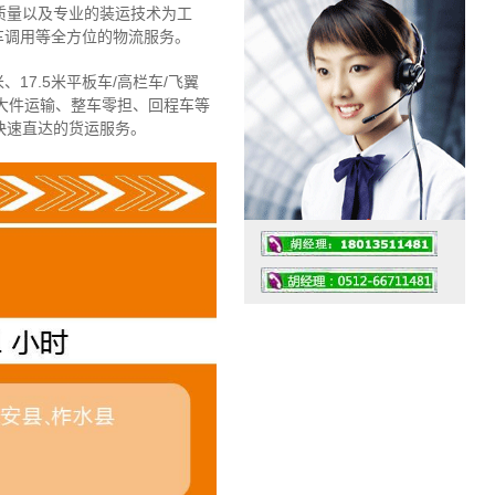
质量以及专业的装运技术为工
车调用等全方位的物流服务。
、17.5米平板车/高栏车/飞翼
大件运输、整车零担、回程车等
快速直达的货运服务。
工作时间：07:30 – – 23:30
值班座机：4008091856