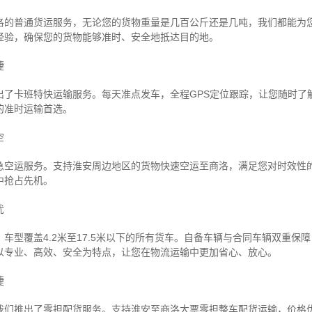
洛的普通货运服务，无论您的货物重量是几百公斤还是几吨，我们都能为
经验，确保您的货物能够准时、安全地抵达目的地。
捷
出了卡班特快运输服务。每天准点发车，全程GPS定位跟踪，让您随时了
的准时运输首选。
空
急空运服务。支持淮安周边地区的货物快速空运至商洛，满足您对时效性
中抢占先机。
忧
车型覆盖4.2米至17.5米以下的所有货车。自备车辆与合同车辆双重保
以专业、高效、安全为特点，让您在物流运输中更加省心、放心。
捷
我们推出了零担配货服务。支持淮安至商洛大票零担整车配货运输，价格