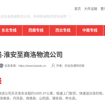
首页
大件运输
整
好运吉通南通物流公司，争做南通物流领导品牌！）
东北专线
西南专线
西北专线
中南专线
-淮安至商洛物流公司
信息来源：https://www.baiedu.cn
作者：好运吉通供应链
线
物流公司
天天发车全程约1005.97公里，
极速上门取货，快速送达目的地
、洛南县、丹凤县、商南县、山阳县、镇安县、柞水县。