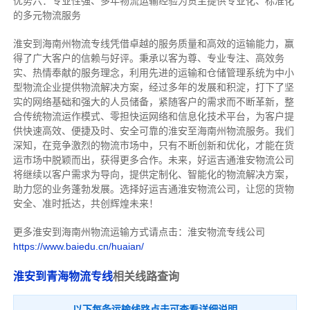
优势六：专业性强、多年物流运输经验为货主提供专业化、标准化
的多元物流服务
淮安到海南州物流专线
凭借卓越的服务质量和高效的运输能力，赢
得了广大客户的信赖与好评。
秉承以客为尊、专业专注、高效务
实、热情奉献的服务理念，利用先进的运输和仓储管理系统为中小
型物流企业提供物流解决方案，经过多年的发展和积淀，打下了坚
实的网络基础和强大的人员储备，紧随客户的需求而不断革新，整
合传统物流运作模式、零担快运网络和信息化技术平台，为客户提
供快速高效、便捷及时、安全可靠的淮安至海南州物流服务。
我们
深知，在竞争激烈的物流市场中，只有不断创新和优化，才能在货
运市场中脱颖而出，获得更多合作。
未来，好运吉通淮安物流公司
将继续以客户需求为导向，提供定制化、智能化的物流解决方案，
助力您的业务蓬勃发展。选择好运吉通淮安物流公司，让您的货物
安全、准时抵达，共创辉煌未来！
更多淮安到海南州物流运输方式请点击：淮安物流专线公司
https://www.baiedu.cn/huaian/
淮安到青海物流专线
相关线路查询
以下每条运输线路点击可查看详细说明