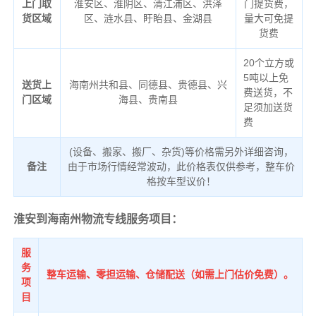
上门取
淮安区、淮阴区、清江浦区、洪泽
门提货费，
货区域
区、涟水县、盱眙县、金湖县
量大可免提
货费
20个立方或
5吨以上免
送货上
海南州共和县、同德县、贵德县、兴
费送货，不
门区域
海县、贵南县
足须加送货
费
(设备、搬家、搬厂、杂货)等价格需另外详细咨询，
备注
由于市场行情经常波动，此价格表仅供参考，整车价
格按车型议价！
淮安到海南州物流专线服务项目：
服
务
整车运输、零担运输、仓储配送（如需上门估价免费）。
项
目