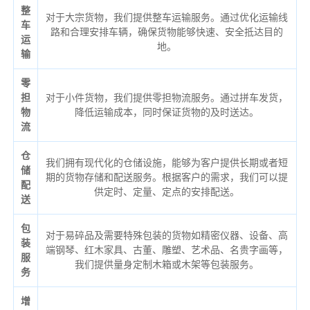
整
对于大宗货物，我们提供整车运输服务。通过优化运输线
车
路和合理安排车辆，确保货物能够快速、安全抵达目的
运
地。
输
零
担
对于小件货物，我们提供零担物流服务。通过拼车发货，
物
降低运输成本，同时保证货物的及时送达。
流
仓
我们拥有现代化的仓储设施，能够为客户提供长期或者短
储
期的货物存储和配送服务。根据客户的需求，我们可以提
配
供定时、定量、定点的安排配送。
送
包
对于易碎品及需要特殊包装的货物如精密仪器、设备、高
装
端钢琴、红木家具、古董、雕塑、艺术品、名贵字画等，
服
我们提供量身定制木箱或木架等包装服务。
务
增