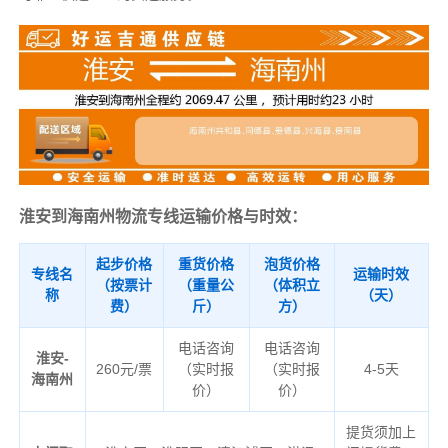
淮安到海南州物流专线运输价格与时效：
起步价格
重货价格
泡货价格
专线名
运输时效
（按票计
（重量公
（体积立
称
（天）
费）
斤）
方）
电话咨询
电话咨询
淮安-
260元/票
（实时报
（实时报
4-5天
海南州
价）
价）
提货须加上