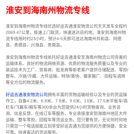
淮安到海南州物流专线
淮安到海南州物流专线
优选好运吉通
淮安
物流公司
天天发车全程约
2069.47公里，
极速上门取货，快速送达目的地，淮安到海南州物
流
专线用时约23小时，预计4-5天即可送达海南州共和县、同德
县、贵德县、兴海县、贵南县。
淮安到海南州物流专线依托好运吉通淮安至海南州物流公司完善的
运输体系、良好的物流网络资源、优质的物流服务质量以及专业的
装运技术为工厂、贸易商、批发商等新老客户提供仓储配送、零担/
整车
、冷链/冷藏、大件运输、特快/普快、搬家搬厂、回程车调用
等全方位的物流服务。
好运吉通淮安物流公司
拥有丰富的货物运输经验以及专业的货运操
作工，自备4.2米、6.8米、7.8米、9.6米、13米、17.5米平板车/高
栏车/飞翼车/厢车等300余台
为您提供24小时货物查询、业务咨
询、信息反馈，在线订车等服务，
专业承接淮安到海南州地区大件
运输、整车零担、回程车等货运业务。
您只要有货，无论何时
何地
只需您一个电话就能立刻享受好运吉通为您提供的方便快捷、安全
可靠、快速直达的货运服务。