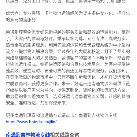
优势五：免费上门评价、打包、搬运、拆装等
一站式门到门服务
优势六：专业性强、多年物流运输经验为货主提供专业化、标准化
的多元物流服务
南通到珲春物流专线
凭借卓越的服务质量和高效的运输能力，赢得
了广大客户的信赖与好评。
秉承以客为尊、专业专注、高效务实、
热情奉献的服务理念，利用先进的运输和仓储管理系统为中小型物
流企业提供物流解决方案，经过多年的发展和积淀，打下了坚实的
网络基础和强大的人员储备，紧随客户的需求而不断革新，整合传
统物流运作模式、零担快运网络和信息化技术平台，为客户提供快
速高效、便捷及时、安全可靠的南通至珲春物流服务。
我们深知，
在竞争激烈的物流市场中，只有不断创新和优化，才能在货运市场
中脱颖而出，获得更多合作。
未来，好运吉通南通物流公司供应链
将继续以客户需求为导向，提供定制化、智能化的物流解决方案，
助力您的业务蓬勃发展。选择好运吉通南通物流公司，让您的货物
安全、准时抵达，共创辉煌未来！
更多南通到珲春物流运输方式请点击：南通到吉林物流专线
https://www.baiedu.cn/jilin/
南通到吉林物流专线
相关线路查询