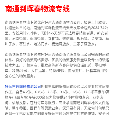
南通到珲春物流专线
南通到珲春物流专线优选好运吉通南通物流公司，极速上门取货，
快速送达目的地，南通到珲春物流专线天天发车全程约2034.74公
里，专线用时23小时，预计4-5天即可送达珲春靖和街道、新安街
道、河南街道、近海街道、春化镇、敬信镇、板石镇、英安镇、马
川子乡、密江乡、哈达门乡、杨泡满族乡、三家子满族乡。
南通到珲春物流专线依托好运吉通南通至珲春货运公司完善的运输
体系、良好的物流网络资源、优质的物流服务质量以及专业的装运
技术为工厂、贸易商、批发商等新老客户提供仓储配送、零担/
整
车
、冷链/冷藏、大件运输、特快/普快、搬家搬厂、回程车调用等
全方位的物流服务。
好运吉通南通物流公司
拥有丰富的货物运输经验以及专业的货运操
作工，自备4.2米、6.8米、7.8米、9.6米、13米、17.5米平板车/高
栏车/飞翼车/厢车等300余台
为您提供24小时货物查询、业务咨
询、信息反馈，在线订车等服务，
专业承接南通到珲春地区大件运
输、整车零担、回程车等货运业务。
您只要有货，无论何时
何地只
需您一个电话就能立刻享受好运吉通为您提供的方便快捷、安全可