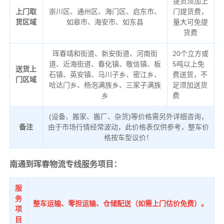
提货须加上
上门取
崇川区、通州区、海门区、启东市、
门提货费，
货区域
如皋市、海安市、如东县
量大可免提
货费
珲春靖和街道、新安街道、河南街
20个立方或
道、近海街道、春化镇、敬信镇、板
5吨以上免
送货上
石镇、英安镇、马川子乡、密江乡、
费送货，不
门区域
哈达门乡、杨泡满族乡、三家子满族
足须加送货
乡
费
(设备、搬家、搬厂、杂货)等价格需另外详细咨询，
备注
由于市场行情经常波动，此价格表仅供参考，整车价
格按车型议价！
南通到珲春物流专线服务项目：
服
务
整车运输、零担运输、仓储配送（如需上门估价免费）。
项
目