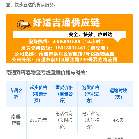
靠、快速直达的货运服务。
南通到珲春物流专线运输价格与时效：
起步价格
重货价格
泡货价格
专线名
运输时效
（按票计
（重量公
（体积立
称
（天）
费）
斤）
方）
电话咨询
电话咨询
南通-
260元/票
（实时报
（实时报
4-5天
珲春
价）
价）