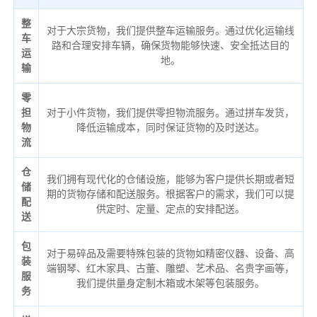
整
对于大宗货物，我们提供整车运输服务。通过优化运输线
车
路和合理安排车辆，确保货物能够快速、安全抵达目的
运
地。
输
零
担
对于小件货物，我们提供零担物流服务。通过拼车发货，
物
降低运输成本，同时保证货物的及时送达。
流
仓
我们拥有现代化的仓储设施，能够为客户提供长期或者短
储
期的货物存储和配送服务。根据客户的需求，我们可以提
配
供定时、定量、定点的安排配送。
送
包
对于易碎品及需要特殊包装的货物如精密仪器、设备、高
装
端钢琴、红木家具、古董、雕塑、艺术品、名贵字画等，
服
我们提供量身定制木箱或木架等包装服务。
务