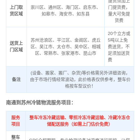
提货须加上
上门取
崇川区、通州区、海门区、启东市、
门提货费，
货区域
如皋市、海安市、如东县
量大可免提
货费
20个立方或
苏州沧浪区、平江区、金阊区、虎丘
5吨以上免
送货上
区、吴江市、太仓市、吴中区、相城
费送货，不
门区域
区、常熟市、张家港市、昆山市
足须加送货
费
(设备、搬家、搬厂、杂货)等价格需另外详细咨询，
备注
由于市场行情经常波动，此价格表仅供参考，整车价
格按车型议价！
南通到苏州冷链物流服务项目：
服务
整车冷冻冷藏运输、零担冷冻冷藏运输、冷藏冷冻仓
项目
储配送服务（如需上门估价免费）
整车