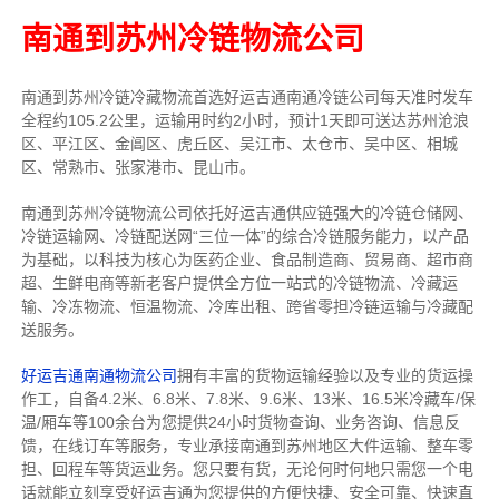
南通到苏州冷链物流公司
南通到苏州冷链冷藏物流首选好运吉通南通冷链公司每天准时发车
全程约105.2公里，运输用时约2小时，预计1天即可送达苏州沧浪
区、平江区、金阊区、虎丘区、吴江市、太仓市、吴中区、相城
区、常熟市、张家港市、昆山市。
南通到苏州冷链物流公司依托好运吉通供应链强大的冷链仓储网、
冷链运输网、冷链配送网“三位一体”的综合冷链服务能力，以产品
为基础，以科技为核心为医药企业、食品制造商、贸易商、超市商
超、生鲜电商等新老客户提供全方位一站式的冷链物流、冷藏运
输、冷冻物流、恒温物流、冷库出租、跨省零担冷链运输与冷藏配
送服务。
好运吉通南通物流公司
拥有丰富的货物运输经验以及专业的货运操
作工，自备4.2米、6.8米、7.8米、9.6米、13米、16.5米冷藏车/保
温/厢车等100余台
为您提供24小时货物查询、业务咨询、信息反
馈，在线订车等服务，
专业承接南通到苏州地区大件运输、整车零
担、回程车等货运业务。
您只要有货，无论何时
何地只需您一个电
话就能立刻享受好运吉通为您提供的方便快捷、安全可靠、快速直