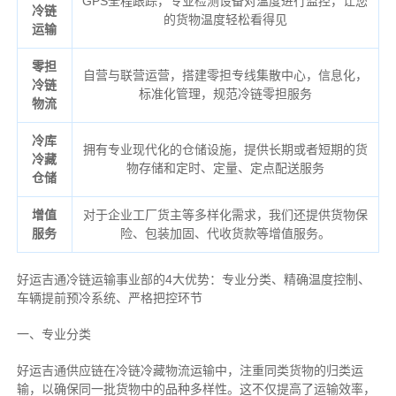
GPS全程跟踪，专业检测设备对温度进行监控，让您
冷链
的货物温度轻松看得见
运输
零担
自营与联营运营，搭建零担专线集散中心，信息化，
冷链
标准化管理，规范冷链零担服务
物流
冷库
拥有专业现代化的仓储设施，提供长期或者短期的货
冷藏
物存储和定时、定量、定点配送服务
仓储
增值
对于企业工厂货主等多样化需求，我们还提供货物保
服务
险、包装加固、代收货款等增值服务。
好运吉通冷链运输事业部的4大优势：
专业分类、
精确
温度控制、
车辆提前预冷系统、
严格把控环节
一、专业分类
好运吉通供应链在冷链冷藏物流运输中，注重同类货物的归类运
输，以确保同一批货物中的品种多样性。这不仅提高了运输效率，