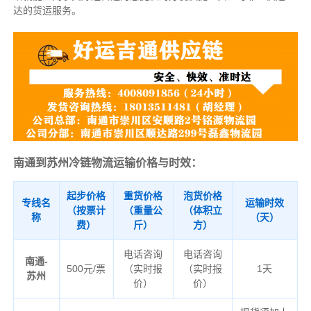
达的货运服务。
南通到苏州冷链物流运输价格与时效：
起步价格
重货价格
泡货价格
专线名
运输时效
（按票计
（重量公
（体积立
称
（天）
费）
斤）
方）
电话咨询
电话咨询
南通-
500元/票
（实时报
（实时报
1天
苏州
价）
价）