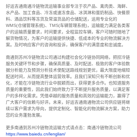
好运吉通南通冷链物流运输事业部专注于农产品、禽肉类、海鲜、
水产品、加工食品、冷冻或速冻食品、冰淇淋和蛋奶制品、快餐原
料、酒品饮料等冻货及常温货品的仓储配送，运用专业化的
WMS(仓储管理系统)、TMS(车辆管理系统)，运输能力满足各类客
户的运输质量要求，时间要求，全程监控车辆，客户可随时随地了
解货物情况，为客户的运输提供快捷、低成本的专业的物流解决方
案。及时响应客户的咨询和投诉，确保客户的满意度和忠诚度。
南通到苏州冷链物流公司通过构建社会化冷链协同网络，把控
冷链
服务关键环节和步骤，确保高质量、及时配送、极致的客户体验数
据分析能力及预测分析技术使配送路线规划更优，最大限度地缩短
配送时间，从而提高整体运营效率。且
我们
深
知
只有不断创新和优
化，才能在冷链物流行业中脱颖而出，获得更多合作。也知道
服务
质量的重要性，因此我们始终致力于不断提升服务质量，以满足客
户的多样化需求。
凭借卓越的服务质量和高效的运输能力，赢得了
广大客户的信赖与好评。
未来，好运吉通南通物流公司供应链将继
续以客户需求为导向，提供定制化、智能化的物流解决方案，助力
您的业务蓬勃发展。
更多南通到苏州冷链物流运输方式请点击：南通冷链物流公司
https://www.baiedu.cn/lenglian/