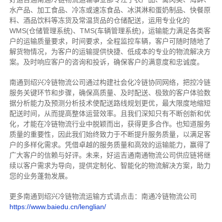
水产品、加工食品、冷冻或速冻食品、冰淇淋和蛋奶制品、快餐原
料、酒品饮料等冻货及常温货品的仓储配送，运用专业化的
WMS(仓储管理系统)、TMS(车辆管理系统)，运输能力满足各类客
户的运输质量要求，时间要求，全程监控车辆，客户可随时随地了
解货物情况，为客户的运输提供快捷、低成本的专业的物流解决方
案。及时响应客户的咨询和投诉，确保客户的满意度和忠诚度。
南通到绍兴冷链物流公司通过构建社会化冷链协同网络，把控
冷链
服务关键环节和步骤，确保高质量、及时配送、极致的客户体验数
据分析能力及预测分析技术使配送路线规划更优，最大限度地缩短
配送时间，从而提高整体运营效率。且
我们
深
知
只有不断创新和优
化，才能在冷链物流行业中脱颖而出，获得更多合作。也知道
服务
质量的重要性，因此我们始终致力于不断提升服务质量，以满足客
户的多样化需求。
凭借卓越的服务质量和高效的运输能力，赢得了
广大客户的信赖与好评。
未来，好运吉通南通物流公司供应链将继
续以客户需求为导向，提供定制化、智能化的物流解决方案，助力
您的业务蓬勃发展。
更多南通到绍兴冷链物流运输方式请点击：南通冷链物流公司
https://www.baiedu.cn/lenglian/