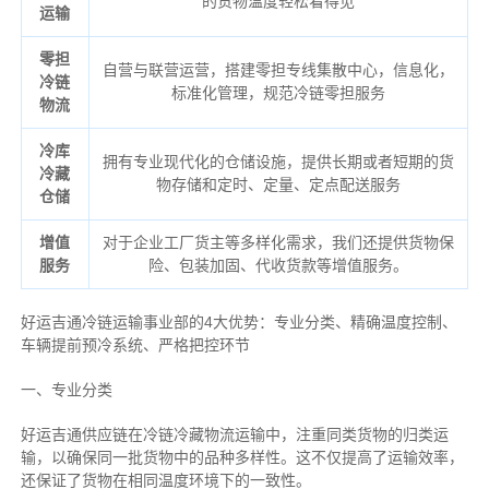
的货物温度轻松看得见
运输
零担
自营与联营运营，搭建零担专线集散中心，信息化，
冷链
标准化管理，规范冷链零担服务
物流
冷库
拥有专业现代化的仓储设施，提供长期或者短期的货
冷藏
物存储和定时、定量、定点配送服务
仓储
增值
对于企业工厂货主等多样化需求，我们还提供货物保
服务
险、包装加固、代收货款等增值服务。
好运吉通冷链运输事业部的4大优势：
专业分类、
精确
温度控制、
车辆提前预冷系统、
严格把控环节
一、专业分类
好运吉通供应链在冷链冷藏物流运输中，注重同类货物的归类运
输，以确保同一批货物中的品种多样性。这不仅提高了运输效率，
还保证了货物在相同温度环境下的一致性。