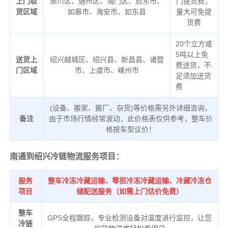
上门取
崇川区、通州区、海门区、启东市、
门提货费，
货区域
如皋市、海安市、如东县
量大可免提
货费
20个立方或
5吨以上免
送货上
绍兴越城区、绍兴县、新昌县、诸暨
费送货，不
门区域
市、上虞市、嵊州市
足须加送货
费
(设备、搬家、搬厂、杂货)等价格需另外详细咨询，
备注
由于市场行情经常波动，此价格表仅供参考，整车价
格按车型议价！
南通到绍兴冷链物流服务项目：
服务
整车冷冻冷藏运输、零担冷冻冷藏运输、冷藏冷冻仓
项目
储配送服务（如需上门估价免费）
整车
GPS全程跟踪，专业检测设备对温度进行监控，让您
冷链