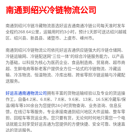
南通到绍兴冷链物流公司
南通到绍兴冷链冷藏物流首选好运吉通南通冷链公司每天准时发车
全程约268.64公里，运输用时约3小时，预计1天即可送达绍兴越城
区、绍兴县、新昌县、诸暨市、上虞市、嵊州市。
南通到绍兴冷链物流公司依托好运吉通供应链强大的冷链仓储网、
冷链运输网、冷链配送网“三位一体”的综合冷链服务能力，以产品
为基础，以科技为核心为医药企业、食品制造商、贸易商、超市商
超、生鲜电商等新老客户提供全方位一站式的冷链物流、冷藏运
输、冷冻物流、恒温物流、冷库出租、跨省零担冷链运输与冷藏配
送服务。
好运吉通南通物流公司
拥有丰富的货物运输经验以及专业的货运操
作工，自备4.2米、6.8米、7.8米、9.6米、13米、16.5米冷藏车/保
温/厢车等100余台
为您提供24小时货物查询、业务咨询、信息反
馈，在线订车等服务，
专业承接南通到绍兴地区大件运输、整车零
担、回程车等货运业务。
您只要有货，无论何时
何地只需您一个电
话就能立刻享受好运吉通为您提供的方便快捷、安全可靠、快速直
达的货运服务。