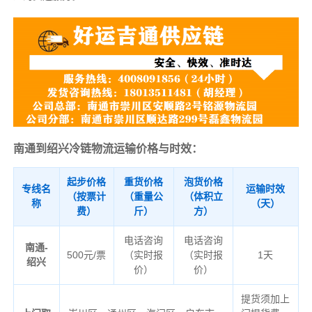
南通到绍兴冷链物流运输价格与时效：
起步价格
重货价格
泡货价格
专线名
运输时效
（按票计
（重量公
（体积立
称
（天）
费）
斤）
方）
电话咨询
电话咨询
南通-
500元/票
（实时报
（实时报
1天
绍兴
价）
价）
提货须加上