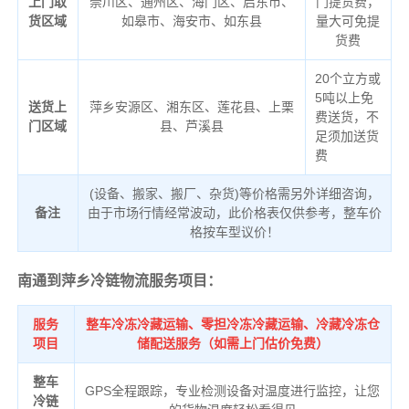
上门取
崇川区、通州区、海门区、启东市、
门提货费，
货区域
如皋市、海安市、如东县
量大可免提
货费
20个立方或
5吨以上免
送货上
萍乡安源区、湘东区、莲花县、上栗
费送货，不
门区域
县、芦溪县
足须加送货
费
(设备、搬家、搬厂、杂货)等价格需另外详细咨询，
备注
由于市场行情经常波动，此价格表仅供参考，整车价
格按车型议价！
南通到萍乡冷链物流服务项目：
服务
整车冷冻冷藏运输、零担冷冻冷藏运输、冷藏冷冻仓
项目
储配送服务（如需上门估价免费）
整车
GPS全程跟踪，专业检测设备对温度进行监控，让您
冷链