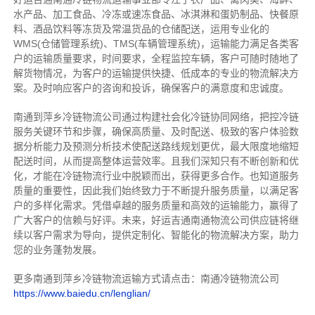
水产品、加工食品、冷冻或速冻食品、冰淇淋和蛋奶制品、快餐原
料、酒品饮料等冻货及常温货品的仓储配送，运用专业化的
WMS(仓储管理系统)、TMS(车辆管理系统)，运输能力满足各类客
户的运输质量要求，时间要求，全程监控车辆，客户可随时随地了
解货物情况，为客户的运输提供快捷、低成本的专业的物流解决方
案。及时响应客户的咨询和投诉，确保客户的满意度和忠诚度。
南通到萍乡冷链物流公司通过构建社会化冷链协同网络，把控
冷链
服务关键环节和步骤，确保高质量、及时配送、极致的客户体验数
据分析能力及预测分析技术使配送路线规划更优，最大限度地缩短
配送时间，从而提高整体运营效率。且
我们
深
知
只有不断创新和优
化，才能在冷链物流行业中脱颖而出，获得更多合作。也知道
服务
质量的重要性，因此我们始终致力于不断提升服务质量，以满足客
户的多样化需求。
凭借卓越的服务质量和高效的运输能力，赢得了
广大客户的信赖与好评。
未来，好运吉通南通物流公司供应链将继
续以客户需求为导向，提供定制化、智能化的物流解决方案，助力
您的业务蓬勃发展。
更多南通到萍乡冷链物流运输方式请点击：南通冷链物流公司
https://www.baiedu.cn/lenglian/