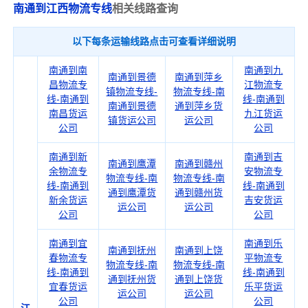
南通到江西物流专线
相关线路查询
以下每条运输线路点击可查看详细说明
南通到南
南通到九
南通到景德
南通到萍乡
昌物流专
江物流专
镇物流专线-
物流专线-南
线-南通到
线-南通到
南通到景德
通到萍乡货
南昌货运
九江货运
镇货运公司
运公司
公司
公司
南通到新
南通到吉
南通到鹰潭
南通到赣州
余物流专
安物流专
物流专线-南
物流专线-南
线-南通到
线-南通到
通到鹰潭货
通到赣州货
新余货运
吉安货运
运公司
运公司
公司
公司
南通到宜
南通到乐
南通到抚州
南通到上饶
春物流专
平物流专
物流专线-南
物流专线-南
线-南通到
线-南通到
通到抚州货
通到上饶货
宜春货运
乐平货运
运公司
运公司
公司
公司