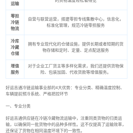
的货物温度轻松看得见
运输
零担
自营与联营运营，搭建零担专线集散中心，信息化，
冷链
标准化管理，规范冷链零担服务
物流
冷库
拥有专业现代化的仓储设施，提供长期或者短期的货
冷藏
物存储和定时、定量、定点配送服务
仓储
增值
对于企业工厂货主等多样化需求，我们还提供货物保
服务
险、包装加固、代收货款等增值服务。
好运吉通冷链运输事业部的4大优势：
专业分类、
精确
温度控制、
车辆提前预冷系统、
严格把控环节
一、专业分类
好运吉通供应链在冷链冷藏物流运输中，注重同类货物的归类运
输，以确保同一批货物中的品种多样性。这不仅提高了运输效率，
还保证了货物在相同温度环境下的一致性。