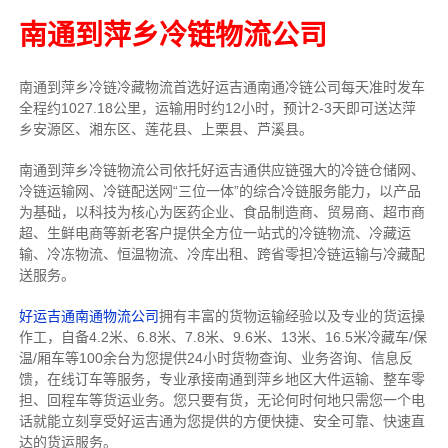
南通到萍乡冷链物流公司
南通到萍乡冷链冷藏物流首选好运吉通南通冷链公司每天准时发车
全程约1027.18公里，运输用时约12小时，预计2-3天即可送达萍
乡安源区、湘东区、莲花县、上栗县、芦溪县。
南通到萍乡冷链物流公司依托好运吉通供应链强大的冷链仓储网、
冷链运输网、冷链配送网“三位一体”的综合冷链服务能力，以产品
为基础，以科技为核心为医药企业、食品制造商、贸易商、超市商
超、生鲜电商等新老客户提供全方位一站式的冷链物流、冷藏运
输、冷冻物流、恒温物流、冷库出租、跨省零担冷链运输与冷藏配
送服务。
好运吉通南通物流公司
拥有丰富的货物运输经验以及专业的货运操
作工，自备4.2米、6.8米、7.8米、9.6米、13米、16.5米冷藏车/保
温/厢车等100余台
为您提供24小时货物查询、业务咨询、信息反
馈，在线订车等服务，
专业承接南通到萍乡地区大件运输、整车零
担、回程车等货运业务。
您只要有货，无论何时
何地只需您一个电
话就能立刻享受好运吉通为您提供的方便快捷、安全可靠、快速直
达的货运服务。