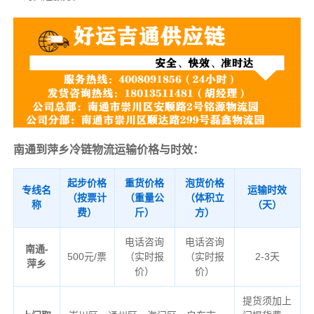
南通到萍乡冷链物流运输价格与时效：
起步价格
重货价格
泡货价格
专线名
运输时效
（按票计
（重量公
（体积立
称
（天）
费）
斤）
方）
电话咨询
电话咨询
南通-
500元/票
（实时报
（实时报
2-3天
萍乡
价）
价）
提货须加上