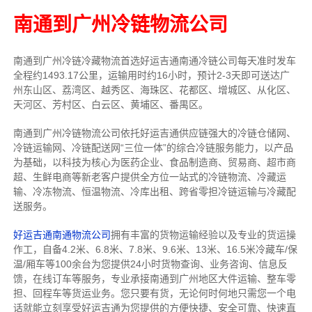
南通到广州冷链物流公司
南通到广州冷链冷藏物流首选好运吉通南通冷链公司每天准时发车
全程约1493.17公里，运输用时约16小时，预计2-3天即可送达广
州东山区、荔湾区、越秀区、海珠区、花都区、增城区、从化区、
天河区、芳村区、白云区、黄埔区、番禺区。
南通到广州冷链物流公司依托好运吉通供应链强大的冷链仓储网、
冷链运输网、冷链配送网“三位一体”的综合冷链服务能力，以产品
为基础，以科技为核心为医药企业、食品制造商、贸易商、超市商
超、生鲜电商等新老客户提供全方位一站式的冷链物流、冷藏运
输、冷冻物流、恒温物流、冷库出租、跨省零担冷链运输与冷藏配
送服务。
好运吉通南通物流公司
拥有丰富的货物运输经验以及专业的货运操
作工，自备4.2米、6.8米、7.8米、9.6米、13米、16.5米冷藏车/保
温/厢车等100余台
为您提供24小时货物查询、业务咨询、信息反
馈，在线订车等服务，
专业承接南通到广州地区大件运输、整车零
担、回程车等货运业务。
您只要有货，无论何时
何地只需您一个电
话就能立刻享受好运吉通为您提供的方便快捷、安全可靠、快速直