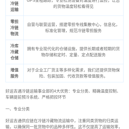
GPS全程跟踪，专业检测设备对温度进行监控，让您
冷链
的货物温度轻松看得见
运输
零担
自营与联营运营，搭建零担专线集散中心，信息化，
冷链
标准化管理，规范冷链零担服务
物流
冷库
拥有专业现代化的仓储设施，提供长期或者短期的货
冷藏
物存储和定时、定量、定点配送服务
仓储
增值
对于企业工厂货主等多样化需求，我们还提供货物保
服务
险、包装加固、代收货款等增值服务。
好运吉通冷链运输事业部的4大优势：
专业分类、
精确
温度控制、
车辆提前预冷系统、
严格把控环节
一、专业分类
好运吉通供应链在冷链冷藏物流运输中，注重同类货物的归类运
输，以确保同一批货物中的品种多样性。这不仅提高了运输效率，