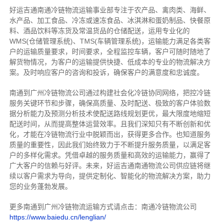
好运吉通南通冷链物流运输事业部专注于农产品、禽肉类、海鲜、
水产品、加工食品、冷冻或速冻食品、冰淇淋和蛋奶制品、快餐原
料、酒品饮料等冻货及常温货品的仓储配送，运用专业化的
WMS(仓储管理系统)、TMS(车辆管理系统)，运输能力满足各类客
户的运输质量要求，时间要求，全程监控车辆，客户可随时随地了
解货物情况，为客户的运输提供快捷、低成本的专业的物流解决方
案。及时响应客户的咨询和投诉，确保客户的满意度和忠诚度。
南通到广州冷链物流公司通过构建社会化冷链协同网络，把控
冷链
服务关键环节和步骤，确保高质量、及时配送、极致的客户体验数
据分析能力及预测分析技术使配送路线规划更优，最大限度地缩短
配送时间，从而提高整体运营效率。且
我们
深
知
只有不断创新和优
化，才能在冷链物流行业中脱颖而出，获得更多合作。也知道
服务
质量的重要性，因此我们始终致力于不断提升服务质量，以满足客
户的多样化需求。
凭借卓越的服务质量和高效的运输能力，赢得了
广大客户的信赖与好评。
未来，好运吉通南通物流公司供应链将继
续以客户需求为导向，提供定制化、智能化的物流解决方案，助力
您的业务蓬勃发展。
更多南通到广州冷链物流运输方式请点击：南通冷链物流公司
https://www.baiedu.cn/lenglian/