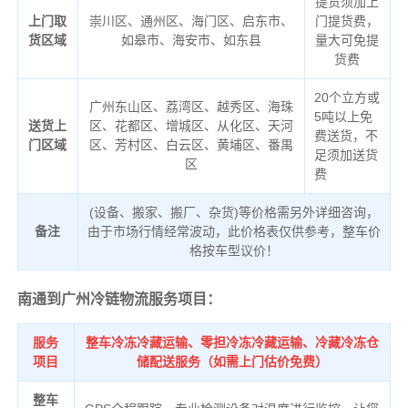
提货须加上
上门取
崇川区、通州区、海门区、启东市、
门提货费，
货区域
如皋市、海安市、如东县
量大可免提
货费
20个立方或
广州东山区、荔湾区、越秀区、海珠
5吨以上免
送货上
区、花都区、增城区、从化区、天河
费送货，不
门区域
区、芳村区、白云区、黄埔区、番禺
足须加送货
区
费
(设备、搬家、搬厂、杂货)等价格需另外详细咨询，
备注
由于市场行情经常波动，此价格表仅供参考，整车价
格按车型议价！
南通到广州冷链物流服务项目：
服务
整车冷冻冷藏运输、零担冷冻冷藏运输、冷藏冷冻仓
项目
储配送服务（如需上门估价免费）
整车