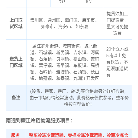
价）
价）
提货须加上
上门取
崇川区、通州区、海门区、启东市、
门提货费，
货区域
如皋市、海安市、如东县
量大可免提
货费
廉江罗州街道、城南街道、城北街
20个立方或
道、石城镇、新民镇、吉水镇、河唇
5吨以上免
送货上
镇、石角镇、良垌镇、横山镇、安铺
费送货，不
门区域
镇、营仔镇、青平镇、车板镇、高桥
足须加送货
镇、石岭镇、雅塘镇、石颈镇、长山
费
镇、塘蓬镇、和寮镇、九洲江开发区
(设备、搬家、搬厂、杂货)等价格需另外详细咨询，
备注
由于市场行情经常波动，此价格表仅供参考，整车价
格按车型议价！
南通到廉江冷链物流服务项目：
服务
整车冷冻冷藏运输、零担冷冻冷藏运输、冷藏冷冻仓