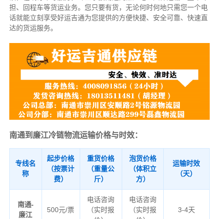
担、回程车等货运业务。
您只要有货，无论何时
何地只需您一个电
话就能立刻享受好运吉通为您提供的方便快捷、安全可靠、快速直
达的货运服务。
南通到廉江冷链物流运输价格与时效：
起步价格
重货价格
泡货价格
专线名
运输时效
（按票计
（重量公
（体积立
称
（天）
费）
斤）
方）
电话咨询
电话咨询
南通-
500元/票
（实时报
（实时报
3-4天
廉江