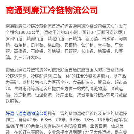
南通到廉江冷链物流公司
南通到廉江冷链冷藏物流首选好运吉通南通冷链公司每天准时发车
全程约1863.3公里，运输用时约21小时，预计3-4天即可送达廉江
罗州街道、城南街道、城北街道、石城镇、新民镇、吉水镇、河唇
镇、石角镇、良垌镇、横山镇、安铺镇、营仔镇、青平镇、车板
镇、高桥镇、石岭镇、雅塘镇、石颈镇、长山镇、塘蓬镇、和寮
镇、九洲江开发区。
南通到廉江冷链物流公司依托好运吉通供应链强大的冷链仓储网、
冷链运输网、冷链配送网“三位一体”的综合冷链服务能力，以产品
为基础，以科技为核心为医药企业、食品制造商、贸易商、超市商
超、生鲜电商等新老客户提供全方位一站式的冷链物流、冷藏运
输、冷冻物流、恒温物流、冷库出租、跨省零担冷链运输与冷藏配
送服务。
好运吉通南通物流公司
拥有丰富的货物运输经验以及专业的货运操
作工，自备4.2米、6.8米、7.8米、9.6米、13米、16.5米冷藏车/保
温/厢车等100余台
为您提供24小时货物查询、业务咨询、信息反
馈，在线订车等服务，
专业承接南通到廉江地区大件运输、整车零