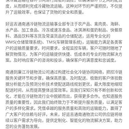
保冷藏运输在各环节间进行周密的调控，以确保各环节之间的配合
度，从而顺利完成冷藏物流运输。这种对环节的严谨把控，不仅提
升了运输效率，也保证了货物的安全和质量。
好运吉通南通冷链物流运输事业部专注于农产品、禽肉类、海鲜、
水产品、加工食品、冷冻或速冻食品、冰淇淋和蛋奶制品、快餐原
料、酒品饮料等冻货及常温货品的仓储配送，运用专业化的
WMS(仓储管理系统)、TMS(车辆管理系统)，运输能力满足各类客
户的运输质量要求，时间要求，全程监控车辆，客户可随时随地了
解货物情况，为客户的运输提供快捷、低成本的专业的物流解决方
案。及时响应客户的咨询和投诉，确保客户的满意度和忠诚度。
南通到廉江冷链物流公司通过构建社会化冷链协同网络，把控
冷链
服务关键环节和步骤，确保高质量、及时配送、极致的客户体验数
据分析能力及预测分析技术使配送路线规划更优，最大限度地缩短
配送时间，从而提高整体运营效率。且
我们
深
知
只有不断创新和优
化，才能在冷链物流行业中脱颖而出，获得更多合作。也知道
服务
质量的重要性，因此我们始终致力于不断提升服务质量，以满足客
户的多样化需求。
凭借卓越的服务质量和高效的运输能力，赢得了
广大客户的信赖与好评。
未来，好运吉通南通物流公司供应链将继
续以客户需求为导向，提供定制化、智能化的物流解决方案，助力
您的业务蓬勃发展。