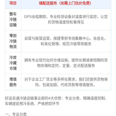
项目
储配送服务（如需上门估价免费）
整车
GPS全程跟踪，专业检测设备对温度进行监控，让您
冷链
的货物温度轻松看得见
运输
零担
自营与联营运营，搭建零担专线集散中心，信息化，
冷链
标准化管理，规范冷链零担服务
物流
冷库
拥有专业现代化的仓储设施，提供长期或者短期的货
冷藏
物存储和定时、定量、定点配送服务
仓储
增值
对于企业工厂货主等多样化需求，我们还提供货物保
服务
险、包装加固、代收货款等增值服务。
好运吉通冷链运输事业部的4大优势：
专业分类、
精确
温度控制、
车辆提前预冷系统、
严格把控环节
一、专业分类