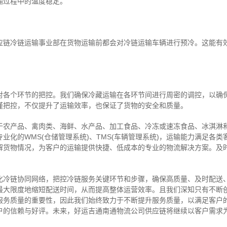
输过程中的温度稳定。
应链冷链运输事业部在货物运输前都会对冷链运输车辆进行预冷。这能有
对各个环节的把控。我们确保冷藏运输在各环节间进行周密的调控，以确
谨把控，不仅提升了运输效率，也保证了货物的安全和质量。
于农产品、禽肉类、海鲜、水产品、加工食品、冷冻或速冻食品、冰淇淋
业化的WMS(仓储管理系统)、TMS(车辆管理系统)，运输能力满足各
解货物情况，为客户的运输提供快捷、低成本的专业的物流解决方案。及
化冷链协同网络，把控
冷链
服务关键环节和步骤，确保高质量、及时配送
最大限度地缩短配送时间，从而提高整体运营效率。且
我们
深
知
只有不断
服务质量的重要性，因此我们始终致力于不断提升服务质量，以满足客户
户的信赖与好评。
未来，好运吉通南通物流公司供应链将继续以客户需求
。