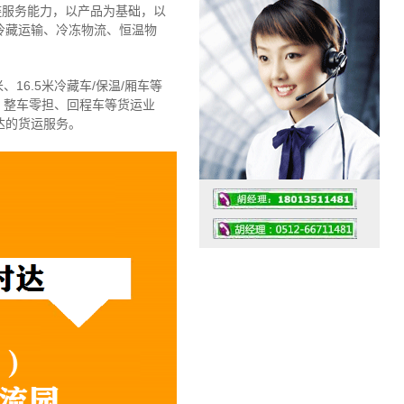
链服务能力，以产品为基础，以
冷藏运输、冷冻物流、恒温物
、16.5米冷藏车/保温/厢车等
、整车零担、回程车等货运业
达的货运服务。
工作时间：07:30 – – 23:30
值班座机：4008091856