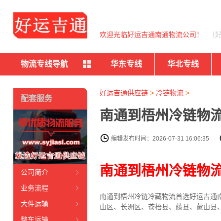
欢迎光临好运吉通南通物流公司！
（
物流专线导航
华东专线
华北专线
好运吉通供应链
>
冷链物流
>
配套服务
南通到梧州冷链物流
编辑发布时间：2026-07-31 16:06:35
南通到梧州冷链物
公司简介
业务流程
南通到梧州冷链冷藏物流首选好运吉通南通
大件运输
山区、长洲区、苍梧县、藤县、蒙山县
整车运输