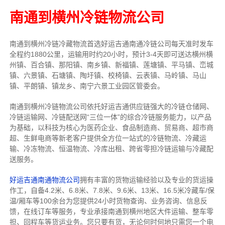
南通到横州冷链物流公司
南通到横州冷链冷藏物流首选好运吉通南通冷链公司每天准时发车
全程约1880公里，运输用时约20小时，预计3-4天即可送达横州横
州镇、百合镇、那阳镇、南乡镇、新福镇、莲塘镇、平马镇、峦城
镇、六景镇、石塘镇、陶圩镇、校椅镇、云表镇、马岭镇、马山
镇、平朗镇、镇龙乡、南宁六景工业园区管委会。
南通到横州冷链物流公司依托好运吉通供应链强大的冷链仓储网、
冷链运输网、冷链配送网“三位一体”的综合冷链服务能力，以产品
为基础，以科技为核心为医药企业、食品制造商、贸易商、超市商
超、生鲜电商等新老客户提供全方位一站式的冷链物流、冷藏运
输、冷冻物流、恒温物流、冷库出租、跨省零担冷链运输与冷藏配
送服务。
好运吉通南通物流公司
拥有丰富的货物运输经验以及专业的货运操
作工，自备4.2米、6.8米、7.8米、9.6米、13米、16.5米冷藏车/保
温/厢车等100余台
为您提供24小时货物查询、业务咨询、信息反
馈，在线订车等服务，
专业承接南通到横州地区大件运输、整车零
担、回程车等货运业务。
您只要有货，无论何时
何地只需您一个电