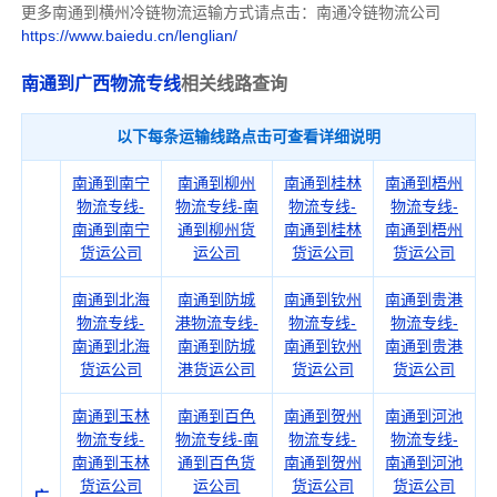
更多南通到横州冷链物流运输方式请点击：南通冷链物流公司
https://www.baiedu.cn/lenglian/
南通到广西物流专线
相关线路查询
以下每条运输线路点击可查看详细说明
南通到南宁
南通到柳州
南通到桂林
南通到梧州
物流专线-
物流专线-南
物流专线-
物流专线-
南通到南宁
通到柳州货
南通到桂林
南通到梧州
货运公司
运公司
货运公司
货运公司
南通到北海
南通到防城
南通到钦州
南通到贵港
物流专线-
港物流专线-
物流专线-
物流专线-
南通到北海
南通到防城
南通到钦州
南通到贵港
货运公司
港货运公司
货运公司
货运公司
南通到玉林
南通到百色
南通到贺州
南通到河池
物流专线-
物流专线-南
物流专线-
物流专线-
南通到玉林
通到百色货
南通到贺州
南通到河池
货运公司
运公司
货运公司
货运公司