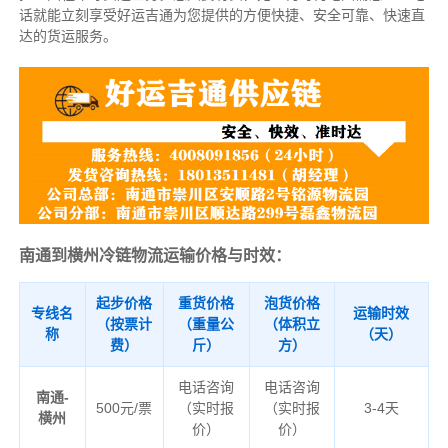
话就能立刻享受好运吉通为您提供的方便快捷、安全可靠、快速直
达的货运服务。
南通到横州冷链物流运输价格与时效：
起步价格
重货价格
泡货价格
专线名
运输时效
（按票计
（重量公
（体积立
称
（天）
费）
斤）
方）
电话咨询
电话咨询
南通-
500元/票
（实时报
（实时报
3-4天
横州
价）
价）