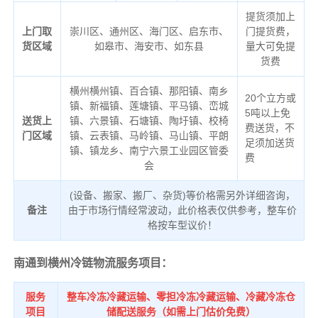
提货须加上
上门取
崇川区、通州区、海门区、启东市、
门提货费，
货区域
如皋市、海安市、如东县
量大可免提
货费
横州横州镇、百合镇、那阳镇、南乡
20个立方或
镇、新福镇、莲塘镇、平马镇、峦城
5吨以上免
送货上
镇、六景镇、石塘镇、陶圩镇、校椅
费送货，不
门区域
镇、云表镇、马岭镇、马山镇、平朗
足须加送货
镇、镇龙乡、南宁六景工业园区管委
费
会
(设备、搬家、搬厂、杂货)等价格需另外详细咨询，
备注
由于市场行情经常波动，此价格表仅供参考，整车价
格按车型议价！
南通到横州冷链物流服务项目：
服务
整车冷冻冷藏运输、零担冷冻冷藏运输、冷藏冷冻仓
项目
储配送服务（如需上门估价免费）