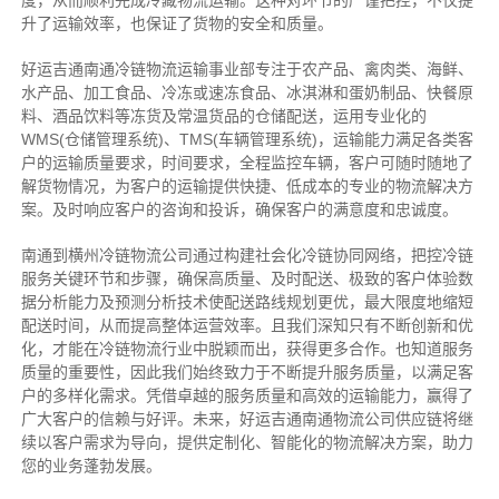
度，从而顺利完成冷藏物流运输。这种对环节的严谨把控，不仅提
升了运输效率，也保证了货物的安全和质量。
好运吉通南通冷链物流运输事业部专注于农产品、禽肉类、海鲜、
水产品、加工食品、冷冻或速冻食品、冰淇淋和蛋奶制品、快餐原
料、酒品饮料等冻货及常温货品的仓储配送，运用专业化的
WMS(仓储管理系统)、TMS(车辆管理系统)，运输能力满足各类客
户的运输质量要求，时间要求，全程监控车辆，客户可随时随地了
解货物情况，为客户的运输提供快捷、低成本的专业的物流解决方
案。及时响应客户的咨询和投诉，确保客户的满意度和忠诚度。
南通到横州冷链物流公司通过构建社会化冷链协同网络，把控
冷链
服务关键环节和步骤，确保高质量、及时配送、极致的客户体验数
据分析能力及预测分析技术使配送路线规划更优，最大限度地缩短
配送时间，从而提高整体运营效率。且
我们
深
知
只有不断创新和优
化，才能在冷链物流行业中脱颖而出，获得更多合作。也知道
服务
质量的重要性，因此我们始终致力于不断提升服务质量，以满足客
户的多样化需求。
凭借卓越的服务质量和高效的运输能力，赢得了
广大客户的信赖与好评。
未来，好运吉通南通物流公司供应链将继
续以客户需求为导向，提供定制化、智能化的物流解决方案，助力
您的业务蓬勃发展。