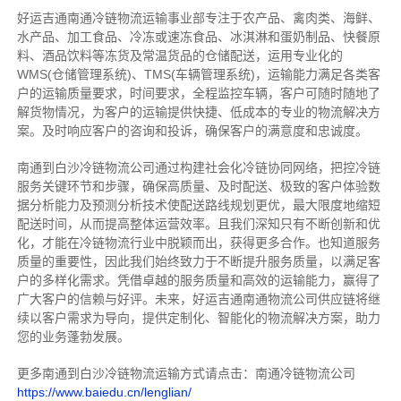
好运吉通南通冷链物流运输事业部专注于农产品、禽肉类、海鲜、
水产品、加工食品、冷冻或速冻食品、冰淇淋和蛋奶制品、快餐原
料、酒品饮料等冻货及常温货品的仓储配送，运用专业化的
WMS(仓储管理系统)、TMS(车辆管理系统)，运输能力满足各类客
户的运输质量要求，时间要求，全程监控车辆，客户可随时随地了
解货物情况，为客户的运输提供快捷、低成本的专业的物流解决方
案。及时响应客户的咨询和投诉，确保客户的满意度和忠诚度。
南通到白沙冷链物流公司通过构建社会化冷链协同网络，把控
冷链
服务关键环节和步骤，确保高质量、及时配送、极致的客户体验数
据分析能力及预测分析技术使配送路线规划更优，最大限度地缩短
配送时间，从而提高整体运营效率。且
我们
深
知
只有不断创新和优
化，才能在冷链物流行业中脱颖而出，获得更多合作。也知道
服务
质量的重要性，因此我们始终致力于不断提升服务质量，以满足客
户的多样化需求。
凭借卓越的服务质量和高效的运输能力，赢得了
广大客户的信赖与好评。
未来，好运吉通南通物流公司供应链将继
续以客户需求为导向，提供定制化、智能化的物流解决方案，助力
您的业务蓬勃发展。
更多南通到白沙冷链物流运输方式请点击：南通冷链物流公司
https://www.baiedu.cn/lenglian/