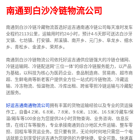
南通到白沙冷链物流公司
南通到白沙冷链冷藏物流首选好运吉通南通冷链公司每天准时发车
全程约2113公里，运输用时约24小时，预计4-5天即可送达白沙牙
叉镇、七坊镇、打安镇、邦溪镇、南开乡、元门乡、阜龙乡、细水
乡、青松乡、金波乡、荣邦乡。
南通到白沙冷链物流公司依托好运吉通供应链强大的冷链仓储网、
冷链运输网、冷链配送网“三位一体”的综合冷链服务能力，以产品
为基础，以科技为核心为医药企业、食品制造商、贸易商、超市商
超、生鲜电商等新老客户提供全方位一站式的冷链物流、冷藏运
输、冷冻物流、恒温物流、冷库出租、跨省零担冷链运输与冷藏配
送服务。
好运吉通南通物流公司
拥有丰富的货物运输经验以及专业的货运操
作工，自备4.2米、6.8米、7.8米、9.6米、13米、16.5米冷藏车/保
温/厢车等100余台
为您提供24小时货物查询、业务咨询、信息反
馈，在线订车等服务，
专业承接南通到白沙地区大件运输、整车零
担、回程车等货运业务。
您只要有货，无论何时
何地只需您一个电
话就能立刻享受好运吉通为您提供的方便快捷、安全可靠、快速直