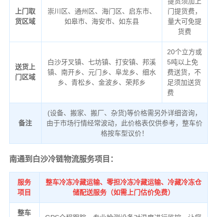
提货须加上
上门取
崇川区、通州区、海门区、启东市、
门提货费，
货区域
如皋市、海安市、如东县
量大可免提
货费
20个立方或
白沙牙叉镇、七坊镇、打安镇、邦溪
5吨以上免
送货上
镇、南开乡、元门乡、阜龙乡、细水
费送货，不
门区域
乡、青松乡、金波乡、荣邦乡
足须加送货
费
(设备、搬家、搬厂、杂货)等价格需另外详细咨询，
备注
由于市场行情经常波动，此价格表仅供参考，整车价
格按车型议价！
南通到白沙冷链物流服务项目：
服务
整车冷冻冷藏运输、零担冷冻冷藏运输、冷藏冷冻仓
项目
储配送服务（如需上门估价免费）
整车