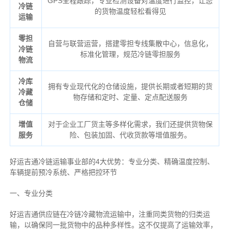
GPS全程跟踪，专业检测设备对温度进行监控，让您
冷链
的货物温度轻松看得见
运输
零担
自营与联营运营，搭建零担专线集散中心，信息化，
冷链
标准化管理，规范冷链零担服务
物流
冷库
拥有专业现代化的仓储设施，提供长期或者短期的货
冷藏
物存储和定时、定量、定点配送服务
仓储
增值
对于企业工厂货主等多样化需求，我们还提供货物保
服务
险、包装加固、代收货款等增值服务。
好运吉通冷链运输事业部的4大优势：
专业分类、
精确
温度控制、
车辆提前预冷系统、
严格把控环节
一、专业分类
好运吉通供应链在冷链冷藏物流运输中，注重同类货物的归类运
输，以确保同一批货物中的品种多样性。这不仅提高了运输效率，