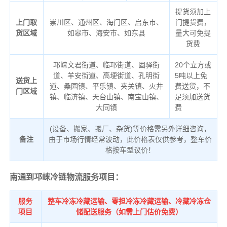
提货须加上
上门取
崇川区、通州区、海门区、启东市、
门提货费，
货区域
如皋市、海安市、如东县
量大可免提
货费
邛崃文君街道、临邛街道、固驿街
20个立方或
道、羊安街道、高埂街道、孔明街
5吨以上免
送货上
道、桑园镇、平乐镇、夹关镇、火井
费送货，不
门区域
镇、临济镇、天台山镇、南宝山镇、
足须加送货
大同镇
费
(设备、搬家、搬厂、杂货)等价格需另外详细咨询，
备注
由于市场行情经常波动，此价格表仅供参考，整车价
格按车型议价！
南通到邛崃冷链物流服务项目：
服务
整车冷冻冷藏运输、零担冷冻冷藏运输、冷藏冷冻仓
项目
储配送服务（如需上门估价免费）