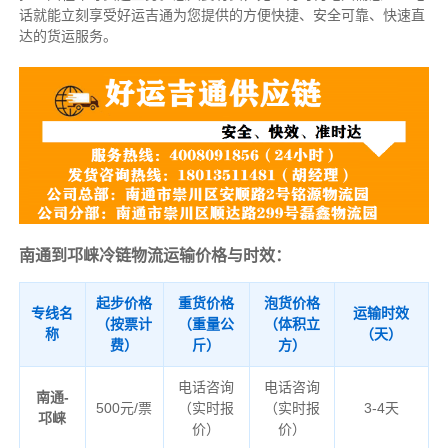
话就能立刻享受好运吉通为您提供的方便快捷、安全可靠、快速直
达的货运服务。
南通到邛崃冷链物流运输价格与时效：
起步价格
重货价格
泡货价格
专线名
运输时效
（按票计
（重量公
（体积立
称
（天）
费）
斤）
方）
电话咨询
电话咨询
南通-
500元/票
（实时报
（实时报
3-4天
邛崃
价）
价）