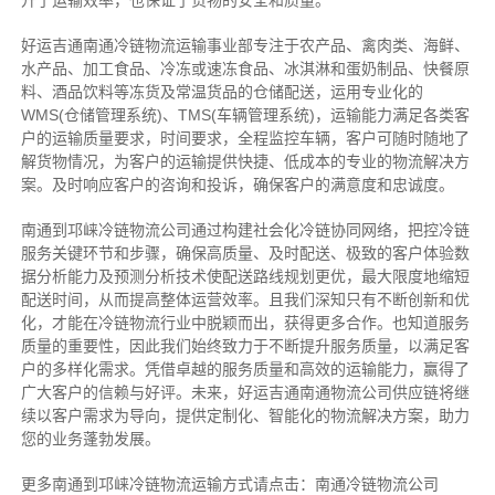
升了运输效率，也保证了货物的安全和质量。
好运吉通南通冷链物流运输事业部专注于农产品、禽肉类、海鲜、
水产品、加工食品、冷冻或速冻食品、冰淇淋和蛋奶制品、快餐原
料、酒品饮料等冻货及常温货品的仓储配送，运用专业化的
WMS(仓储管理系统)、TMS(车辆管理系统)，运输能力满足各类客
户的运输质量要求，时间要求，全程监控车辆，客户可随时随地了
解货物情况，为客户的运输提供快捷、低成本的专业的物流解决方
案。及时响应客户的咨询和投诉，确保客户的满意度和忠诚度。
南通到邛崃冷链物流公司通过构建社会化冷链协同网络，把控
冷链
服务关键环节和步骤，确保高质量、及时配送、极致的客户体验数
据分析能力及预测分析技术使配送路线规划更优，最大限度地缩短
配送时间，从而提高整体运营效率。且
我们
深
知
只有不断创新和优
化，才能在冷链物流行业中脱颖而出，获得更多合作。也知道
服务
质量的重要性，因此我们始终致力于不断提升服务质量，以满足客
户的多样化需求。
凭借卓越的服务质量和高效的运输能力，赢得了
广大客户的信赖与好评。
未来，好运吉通南通物流公司供应链将继
续以客户需求为导向，提供定制化、智能化的物流解决方案，助力
您的业务蓬勃发展。
更多南通到邛崃冷链物流运输方式请点击：南通冷链物流公司