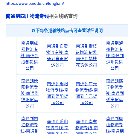
https://www.baiedu.cn/lenglian/
南通到四川物流专线
相关线路查询
以下每条运输线路点击可查看详细说明
南通到成
南通到泸
南通到自贡
南通到攀枝
都物流专
州物流专
物流专线-南
花物流专线-
线-南通到
线-南通到
通到自贡货
南通到攀枝
成都货运
泸州货运
运公司
花货运公司
公司
公司
南通到德
南通到遂
南通到绵阳
南通到广元
阳物流专
宁物流专
物流专线-南
物流专线-南
线-南通到
线-南通到
通到绵阳货
通到广元货
德阳货运
遂宁货运
运公司
运公司
公司
公司
南通到内
南通到眉
南通到乐山
南通到南充
江物流专
山物流专
物流专线-南
物流专线-南
线-南通到
线-南通到