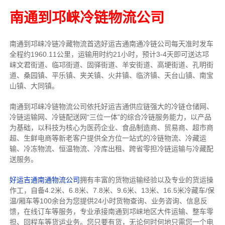
南通到邛崃冷链物流公司
南通到邛崃冷链冷藏物流首选好运吉通南通冷链公司每天准时发车
全程约1960.11公里，运输用时约21小时，预计3-4天即可送达邛
崃文君街道、临邛街道、固驿街道、羊安街道、高埂街道、孔明街
道、桑园镇、平乐镇、夹关镇、火井镇、临济镇、天台山镇、南宝
山镇、大同镇。
南通到邛崃冷链物流公司依托好运吉通供应链强大的冷链仓储网、
冷链运输网、冷链配送网“三位一体”的综合冷链服务能力，以产品
为基础，以科技为核心为医药企业、食品制造商、贸易商、超市商
超、生鲜电商等新老客户提供全方位一站式的冷链物流、冷藏运
输、冷冻物流、恒温物流、冷库出租、跨省零担冷链运输与冷藏配
送服务。
好运吉通南通物流公司
拥有丰富的货物运输经验以及专业的货运操
作工，自备4.2米、6.8米、7.8米、9.6米、13米、16.5米冷藏车/保
温/厢车等100余台
为您提供24小时货物查询、业务咨询、信息反
馈，在线订车等服务，
专业承接南通到邛崃地区大件运输、整车零
担、回程车等货运业务。
您只要有货，无论何时
何地只需您一个电