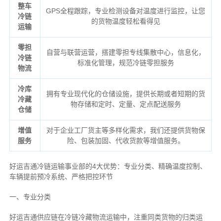
整车
GPS全程跟踪，专业检测设备对温度进行监控，让您
冷链
的货物温度轻松看得见
运输
零担
自营与联营运营，搭建零担专线集散中心，信息化，
冷链
标准化管理，规范冷链零担服务
物流
冷库
拥有专业现代化的仓储设施，提供长期或者短期的货
冷藏
物存储和定时、定量、定点配送服务
仓储
增值
对于企业工厂货主等多样化需求，我们还提供货物保
服务
险、包装加固、代收货款等增值服务。
好运吉通冷链运输事业部的4大优势：
专业分类、
精确
温度控制、
车辆提前预冷系统、
严格把控环节
一、专业分类
好运吉通供应链在冷链冷藏物流运输中，注重同类货物的归类运