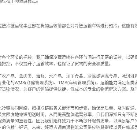
输过程中的温度稳定。
应链冷链运输事业部在货物运输前都会对冷链运输车辆进行预冷。这能有
对各个环节的把控。我们确保冷藏运输在各环节间进行周密的调控，以确
谨把控，不仅提升了运输效率，也保证了货物的安全和质量。
于农产品、禽肉类、海鲜、水产品、加工食品、冷冻或速冻食品、冰淇淋
业化的WMS(仓储管理系统)、TMS(车辆管理系统)，运输能力满足各
解货物情况，为客户的运输提供快捷、低成本的专业的物流解决方案。及
化冷链协同网络，把控
冷链
服务关键环节和步骤，确保高质量、及时配送
最大限度地缩短配送时间，从而提高整体运营效率。且
我们
深
知
只有不断
服务质量的重要性，因此我们始终致力于不断提升服务质量，以满足客户
户的信赖与好评。
未来，好运吉通南通物流公司供应链将继续以客户需求
。