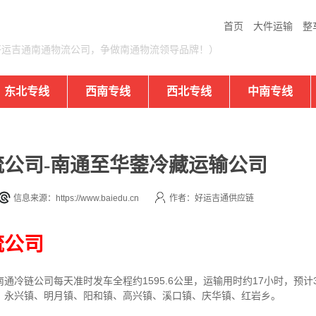
首页
大件运输
整
好运吉通南通物流公司，争做南通物流领导品牌！）
东北专线
西南专线
西北专线
中南专线
公司-南通至华蓥冷藏运输公司
信息来源：https://www.baiedu.cn
作者：好运吉通供应链
流公司
冷链公司每天准时发车全程约1595.6公里，运输用时约17小时，预计
、永兴镇、明月镇、阳和镇、高兴镇、溪口镇、庆华镇、红岩乡。