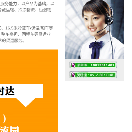
链服务能力，以产品为基础，以
冷藏运输、冷冻物流、恒温物
、16.5米冷藏车/保温/厢车等
、整车零担、回程车等货运业
达的货运服务。
工作时间：07:30 – – 23:30
值班座机：4008091856