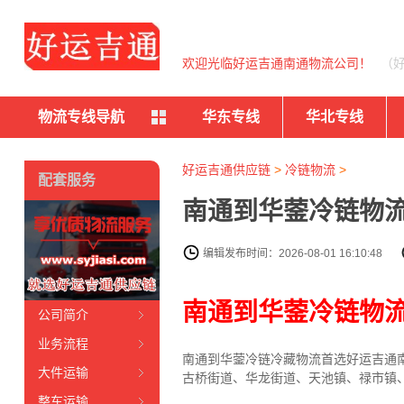
欢迎光临好运吉通南通物流公司！
（
物流专线导航
华东专线
华北专线
好运吉通供应链
>
冷链物流
>
配套服务
南通到华蓥冷链物流
编辑发布时间：2026-08-01 16:10:48
南通到华蓥冷链物
公司简介
业务流程
南通到华蓥冷链冷藏物流首选好运吉通南通
大件运输
古桥街道、华龙街道、天池镇、禄市镇
整车运输