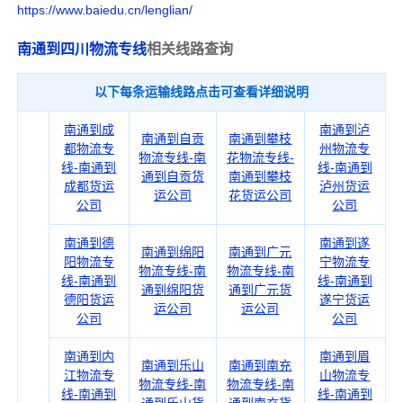
https://www.baiedu.cn/lenglian/
南通到四川物流专线
相关线路查询
以下每条运输线路点击可查看详细说明
南通到成
南通到泸
南通到自贡
南通到攀枝
都物流专
州物流专
物流专线-南
花物流专线-
线-南通到
线-南通到
通到自贡货
南通到攀枝
成都货运
泸州货运
运公司
花货运公司
公司
公司
南通到德
南通到遂
南通到绵阳
南通到广元
阳物流专
宁物流专
物流专线-南
物流专线-南
线-南通到
线-南通到
通到绵阳货
通到广元货
德阳货运
遂宁货运
运公司
运公司
公司
公司
南通到内
南通到眉
南通到乐山
南通到南充
江物流专
山物流专
物流专线-南
物流专线-南
线-南通到
线-南通到