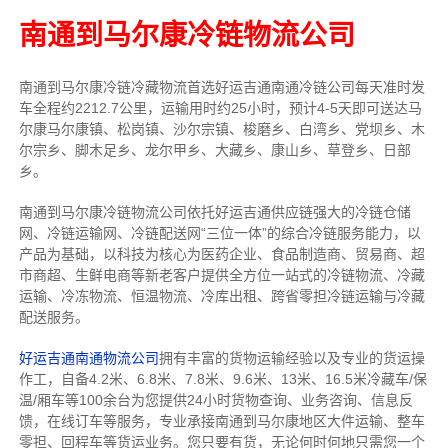
南通到马尔康冷链物流公司
南通到马尔康冷链冷藏物流首选好运吉通南通冷链公司每天准时发
车全程约2212.7公里，运输用时约25小时，预计4-5天即可送达马
尔康马尔康镇、松岗镇、沙尔宗镇、梭磨乡、白湾乡、党坝乡、木
尔宗乡、脚木足乡、龙尔甲乡、大藏乡、康山乡、草登乡、日部
乡。
南通到马尔康冷链物流公司依托好运吉通供应链强大的冷链仓储
网、冷链运输网、冷链配送网“三位一体”的综合冷链服务能力，以
产品为基础，以科技为核心为医药企业、食品制造商、贸易商、超
市商超、生鲜电商等新老客户提供全方位一站式的冷链物流、冷藏
运输、冷冻物流、恒温物流、冷库出租、跨省零担冷链运输与冷藏
配送服务。
好运吉通南通物流公司
拥有丰富的货物运输经验以及专业的货运操
作工，自备4.2米、6.8米、7.8米、9.6米、13米、16.5米冷藏车/保
温/厢车等100余台
为您提供24小时货物查询、业务咨询、信息反
馈，在线订车等服务，
专业承接南通到马尔康地区大件运输、整车
零担、回程车等货运业务。
您只要有货，无论何时
何地只需您一个