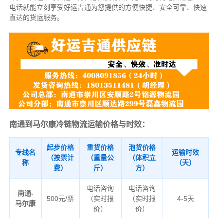
电话就能立刻享受好运吉通为您提供的方便快捷、安全可靠、快速
直达的货运服务。
南通到马尔康冷链物流运输价格与时效：
起步价格
重货价格
泡货价格
专线名
运输时效
（按票计
（重量公
（体积立
称
（天）
费）
斤）
方）
电话咨询
电话咨询
南通-
500元/票
（实时报
（实时报
4-5天
马尔康
价）
价）