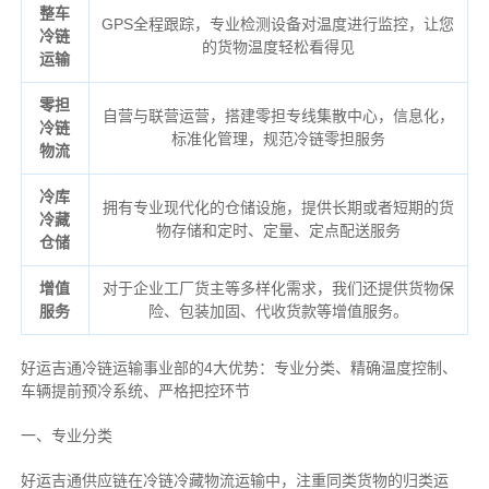
整车
GPS全程跟踪，专业检测设备对温度进行监控，让您
冷链
的货物温度轻松看得见
运输
零担
自营与联营运营，搭建零担专线集散中心，信息化，
冷链
标准化管理，规范冷链零担服务
物流
冷库
拥有专业现代化的仓储设施，提供长期或者短期的货
冷藏
物存储和定时、定量、定点配送服务
仓储
增值
对于企业工厂货主等多样化需求，我们还提供货物保
服务
险、包装加固、代收货款等增值服务。
好运吉通冷链运输事业部的4大优势：
专业分类、
精确
温度控制、
车辆提前预冷系统、
严格把控环节
一、专业分类
好运吉通供应链在冷链冷藏物流运输中，注重同类货物的归类运