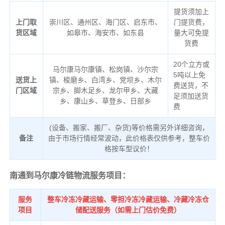
提货须加上
上门取
崇川区、通州区、海门区、启东市、
门提货费，
货区域
如皋市、海安市、如东县
量大可免提
货费
20个立方或
马尔康马尔康镇、松岗镇、沙尔宗
5吨以上免
送货上
镇、梭磨乡、白湾乡、党坝乡、木尔
费送货，不
门区域
宗乡、脚木足乡、龙尔甲乡、大藏
足须加送货
乡、康山乡、草登乡、日部乡
费
(设备、搬家、搬厂、杂货)等价格需另外详细咨询，
备注
由于市场行情经常波动，此价格表仅供参考，整车价
格按车型议价！
南通到马尔康冷链物流服务项目：
服务
整车冷冻冷藏运输、零担冷冻冷藏运输、冷藏冷冻仓
项目
储配送服务（如需上门估价免费）