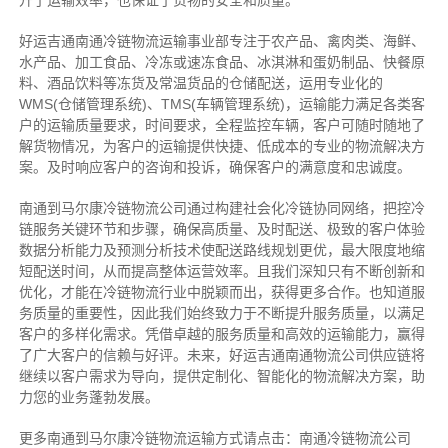
升了运输效率，也保证了货物的安全和质量。
好运吉通南通冷链物流运输事业部专注于农产品、禽肉类、海鲜、
水产品、加工食品、冷冻或速冻食品、冰淇淋和蛋奶制品、快餐原
料、酒品饮料等冻货及常温货品的仓储配送，运用专业化的
WMS(仓储管理系统)、TMS(车辆管理系统)，运输能力满足各类客
户的运输质量要求，时间要求，全程监控车辆，客户可随时随地了
解货物情况，为客户的运输提供快捷、低成本的专业的物流解决方
案。及时响应客户的咨询和投诉，确保客户的满意度和忠诚度。
南通到马尔康冷链物流公司通过构建社会化冷链协同网络，把控
冷
链
服务关键环节和步骤，确保高质量、及时配送、极致的客户体验
数据分析能力及预测分析技术使配送路线规划更优，最大限度地缩
短配送时间，从而提高整体运营效率。且
我们
深
知
只有不断创新和
优化，才能在冷链物流行业中脱颖而出，获得更多合作。也知道
服
务质量的重要性，因此我们始终致力于不断提升服务质量，以满足
客户的多样化需求。
凭借卓越的服务质量和高效的运输能力，赢得
了广大客户的信赖与好评。
未来，好运吉通南通物流公司供应链将
继续以客户需求为导向，提供定制化、智能化的物流解决方案，助
力您的业务蓬勃发展。
更多南通到马尔康冷链物流运输方式请点击：南通冷链物流公司