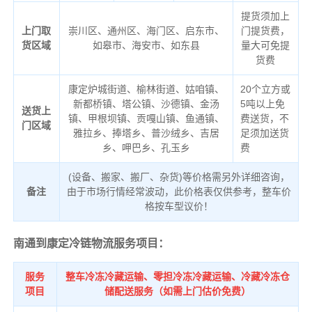
提货须加上
上门取
崇川区、通州区、海门区、启东市、
门提货费，
货区域
如皋市、海安市、如东县
量大可免提
货费
康定炉城街道、榆林街道、姑咱镇、
20个立方或
新都桥镇、塔公镇、沙德镇、金汤
5吨以上免
送货上
镇、甲根坝镇、贡嘎山镇、鱼通镇、
费送货，不
门区域
雅拉乡、捧塔乡、普沙绒乡、吉居
足须加送货
乡、呷巴乡、孔玉乡
费
(设备、搬家、搬厂、杂货)等价格需另外详细咨询，
备注
由于市场行情经常波动，此价格表仅供参考，整车价
格按车型议价！
南通到康定冷链物流服务项目：
服务
整车冷冻冷藏运输、零担冷冻冷藏运输、冷藏冷冻仓
项目
储配送服务（如需上门估价免费）