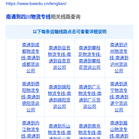
https://www.baiedu.cn/lenglian/
南通到四川物流专线
相关线路查询
以下每条运输线路点击可查看详细说明
南通到成
南通到泸
南通到自贡
南通到攀枝
都物流专
州物流专
物流专线-南
花物流专线-
线-南通到
线-南通到
通到自贡货
南通到攀枝
成都货运
泸州货运
运公司
花货运公司
公司
公司
南通到德
南通到遂
南通到绵阳
南通到广元
阳物流专
宁物流专
物流专线-南
物流专线-南
线-南通到
线-南通到
通到绵阳货
通到广元货
德阳货运
遂宁货运
运公司
运公司
公司
公司
南通到内
南通到眉
南通到乐山
南通到南充
江物流专
山物流专
物流专线-南
物流专线-南
线-南通到
线-南通到