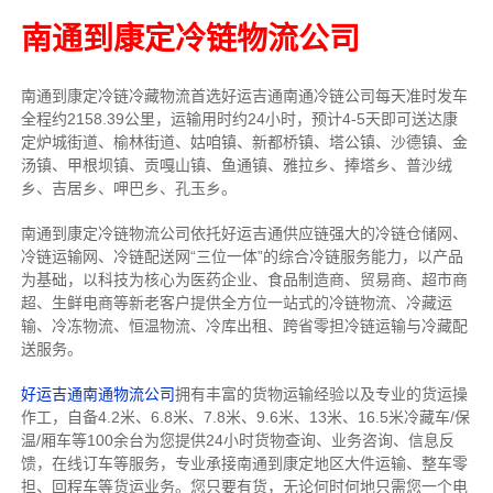
南通到康定冷链物流公司
南通到康定冷链冷藏物流首选好运吉通南通冷链公司每天准时发车
全程约2158.39公里，运输用时约24小时，预计4-5天即可送达康
定炉城街道、榆林街道、姑咱镇、新都桥镇、塔公镇、沙德镇、金
汤镇、甲根坝镇、贡嘎山镇、鱼通镇、雅拉乡、捧塔乡、普沙绒
乡、吉居乡、呷巴乡、孔玉乡。
南通到康定冷链物流公司依托好运吉通供应链强大的冷链仓储网、
冷链运输网、冷链配送网“三位一体”的综合冷链服务能力，以产品
为基础，以科技为核心为医药企业、食品制造商、贸易商、超市商
超、生鲜电商等新老客户提供全方位一站式的冷链物流、冷藏运
输、冷冻物流、恒温物流、冷库出租、跨省零担冷链运输与冷藏配
送服务。
好运吉通南通物流公司
拥有丰富的货物运输经验以及专业的货运操
作工，自备4.2米、6.8米、7.8米、9.6米、13米、16.5米冷藏车/保
温/厢车等100余台
为您提供24小时货物查询、业务咨询、信息反
馈，在线订车等服务，
专业承接南通到康定地区大件运输、整车零
担、回程车等货运业务。
您只要有货，无论何时
何地只需您一个电