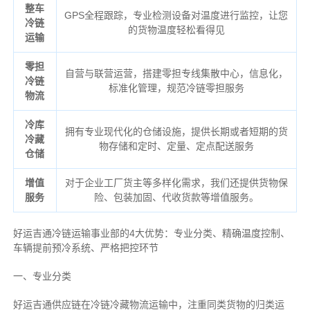
整车
GPS全程跟踪，专业检测设备对温度进行监控，让您
冷链
的货物温度轻松看得见
运输
零担
自营与联营运营，搭建零担专线集散中心，信息化，
冷链
标准化管理，规范冷链零担服务
物流
冷库
拥有专业现代化的仓储设施，提供长期或者短期的货
冷藏
物存储和定时、定量、定点配送服务
仓储
增值
对于企业工厂货主等多样化需求，我们还提供货物保
服务
险、包装加固、代收货款等增值服务。
好运吉通冷链运输事业部的4大优势：
专业分类、
精确
温度控制、
车辆提前预冷系统、
严格把控环节
一、专业分类
好运吉通供应链在冷链冷藏物流运输中，注重同类货物的归类运