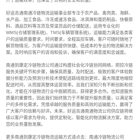
升了运输效率，也保证了货物的安全和质量。
好运吉通南通冷链物流运输事业部专注于农产品、禽肉类、海鲜、
水产品、加工食品、冷冻或速冻食品、冰淇淋和蛋奶制品、快餐原
料、酒品饮料等冻货及常温货品的仓储配送，运用专业化的
WMS(仓储管理系统)、TMS(车辆管理系统)，运输能力满足各类客
户的运输质量要求，时间要求，全程监控车辆，客户可随时随地了
解货物情况，为客户的运输提供快捷、低成本的专业的物流解决方
案。及时响应客户的咨询和投诉，确保客户的满意度和忠诚度。
南通到康定冷链物流公司通过构建社会化冷链协同网络，把控
冷链
服务关键环节和步骤，确保高质量、及时配送、极致的客户体验数
据分析能力及预测分析技术使配送路线规划更优，最大限度地缩短
配送时间，从而提高整体运营效率。且
我们
深
知
只有不断创新和优
化，才能在冷链物流行业中脱颖而出，获得更多合作。也知道
服务
质量的重要性，因此我们始终致力于不断提升服务质量，以满足客
户的多样化需求。
凭借卓越的服务质量和高效的运输能力，赢得了
广大客户的信赖与好评。
未来，好运吉通南通物流公司供应链将继
续以客户需求为导向，提供定制化、智能化的物流解决方案，助力
您的业务蓬勃发展。
更多南通到康定冷链物流运输方式请点击：南通冷链物流公司