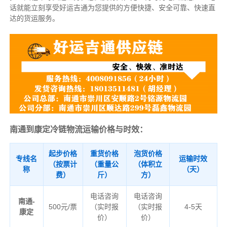
话就能立刻享受好运吉通为您提供的方便快捷、安全可靠、快速直
达的货运服务。
南通到康定冷链物流运输价格与时效：
起步价格
重货价格
泡货价格
专线名
运输时效
（按票计
（重量公
（体积立
称
（天）
费）
斤）
方）
电话咨询
电话咨询
南通-
500元/票
（实时报
（实时报
4-5天
康定
价）
价）