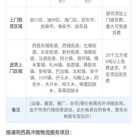
价）
价）
提货须加上
上门取
崇川区、通州区、海门区、启东市、
门提货费，
货区域
如皋市、海安市、如东县
量大可免提
货费
西昌东城街道、西城街道、北城街
道、长安街道、新村街道、海南街
20个立方或
道、马道街道、阿七镇、琅环镇、樟
5吨以上免
送货上
木箐镇、礼州镇、佑君镇、黄联关
费送货，不
门区域
镇、安哈镇、巴汝镇、太和镇、安宁
足须加送货
镇、川兴镇、开元乡、马鞍山乡、四
费
合乡、大兴乡、经久乡、裕隆回族
乡、高草回族乡
(设备、搬家、搬厂、杂货)等价格需另外详细咨询，
备注
由于市场行情经常波动，此价格表仅供参考，整车价
格按车型议价！
南通到西昌冷链物流服务项目：