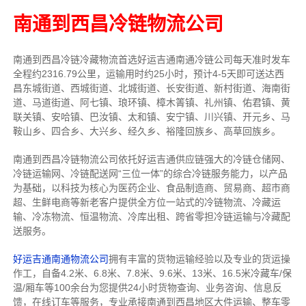
南通到西昌冷链物流公司
南通到西昌冷链冷藏物流首选好运吉通南通冷链公司每天准时发车
全程约2316.79公里，运输用时约25小时，预计4-5天即可送达西
昌东城街道、西城街道、北城街道、长安街道、新村街道、海南街
道、马道街道、阿七镇、琅环镇、樟木箐镇、礼州镇、佑君镇、黄
联关镇、安哈镇、巴汝镇、太和镇、安宁镇、川兴镇、开元乡、马
鞍山乡、四合乡、大兴乡、经久乡、裕隆回族乡、高草回族乡。
南通到西昌冷链物流公司依托好运吉通供应链强大的冷链仓储网、
冷链运输网、冷链配送网“三位一体”的综合冷链服务能力，以产品
为基础，以科技为核心为医药企业、食品制造商、贸易商、超市商
超、生鲜电商等新老客户提供全方位一站式的冷链物流、冷藏运
输、冷冻物流、恒温物流、冷库出租、跨省零担冷链运输与冷藏配
送服务。
好运吉通南通物流公司
拥有丰富的货物运输经验以及专业的货运操
作工，自备4.2米、6.8米、7.8米、9.6米、13米、16.5米冷藏车/保
温/厢车等100余台
为您提供24小时货物查询、业务咨询、信息反
馈，在线订车等服务，
专业承接南通到西昌地区大件运输、整车零