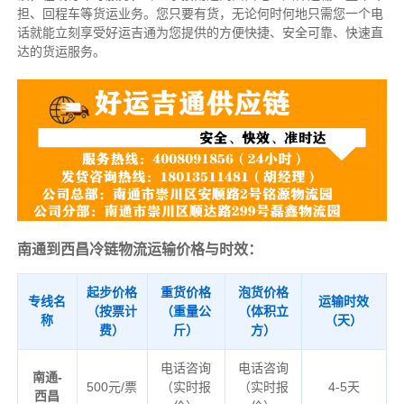
担、回程车等货运业务。
您只要有货，无论何时
何地只需您一个电
话就能立刻享受好运吉通为您提供的方便快捷、安全可靠、快速直
达的货运服务。
南通到西昌冷链物流运输价格与时效：
起步价格
重货价格
泡货价格
专线名
运输时效
（按票计
（重量公
（体积立
称
（天）
费）
斤）
方）
电话咨询
电话咨询
南通-
500元/票
（实时报
（实时报
4-5天
西昌