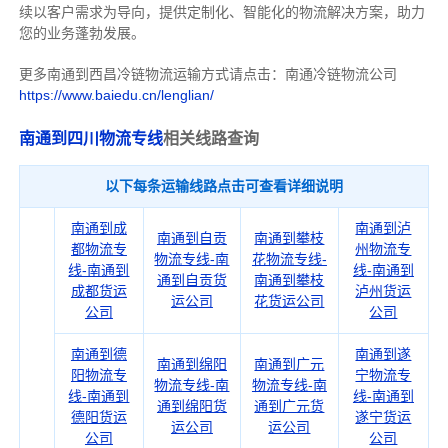
续以客户需求为导向，提供定制化、智能化的物流解决方案，助力
您的业务蓬勃发展。
更多南通到西昌冷链物流运输方式请点击：南通冷链物流公司
https://www.baiedu.cn/lenglian/
南通到四川物流专线
相关线路查询
以下每条运输线路点击可查看详细说明
南通到成
南通到泸
南通到自贡
南通到攀枝
都物流专
州物流专
物流专线-南
花物流专线-
线-南通到
线-南通到
通到自贡货
南通到攀枝
成都货运
泸州货运
运公司
花货运公司
公司
公司
南通到德
南通到遂
南通到绵阳
南通到广元
阳物流专
宁物流专
物流专线-南
物流专线-南
线-南通到
线-南通到
通到绵阳货
通到广元货
德阳货运
遂宁货运
运公司
运公司
公司
公司