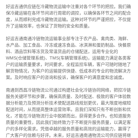
好运吉通供应链在冷藏物流运输中注重对各个环节的把控。我们确
保冷藏运输在各环节间进行周密的调控，以确保各环节之间的配合
度，从而顺利完成冷藏物流运输。这种对环节的严谨把控，不仅提
升了运输效率，也保证了货物的安全和质量。
好运吉通南通冷链物流运输事业部专注于农产品、禽肉类、海鲜、
水产品、加工食品、冷冻或速冻食品、冰淇淋和蛋奶制品、快餐原
料、酒品饮料等冻货及常温货品的仓储配送，运用专业化的
WMS(仓储管理系统)、TMS(车辆管理系统)，运输能力满足各类客
户的运输质量要求，时间要求，全程监控车辆，客户可随时随地了
解货物情况，为客户的运输提供快捷、低成本的专业的物流解决方
案。及时响应客户的咨询和投诉，确保客户的满意度和忠诚度。
南通到西昌冷链物流公司通过构建社会化冷链协同网络，把控
冷链
服务关键环节和步骤，确保高质量、及时配送、极致的客户体验数
据分析能力及预测分析技术使配送路线规划更优，最大限度地缩短
配送时间，从而提高整体运营效率。且
我们
深
知
只有不断创新和优
化，才能在冷链物流行业中脱颖而出，获得更多合作。也知道
服务
质量的重要性，因此我们始终致力于不断提升服务质量，以满足客
户的多样化需求。
凭借卓越的服务质量和高效的运输能力，赢得了
广大客户的信赖与好评。
未来，好运吉通南通物流公司供应链将继