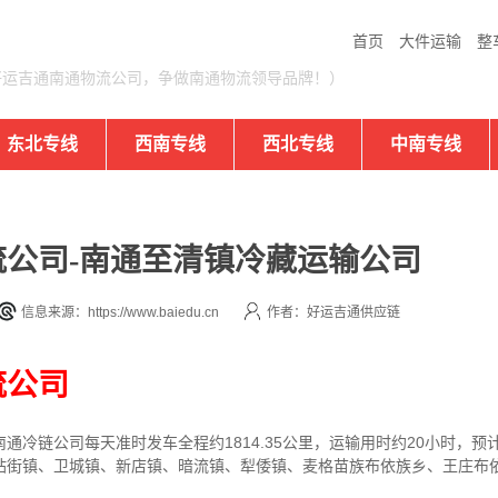
首页
大件运输
整
好运吉通南通物流公司，争做南通物流领导品牌！）
东北专线
西南专线
西北专线
中南专线
公司-南通至清镇冷藏运输公司
信息来源：https://www.baiedu.cn
作者：好运吉通供应链
流公司
冷链公司每天准时发车全程约1814.35公里，运输用时约20小时，预计
站街镇、卫城镇、新店镇、暗流镇、犁倭镇、麦格苗族布依族乡、王庄布