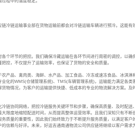
输过程中的温度稳定。
应链冷链运输事业部在货物运输前都会对冷链运输车辆进行预冷。这能有
对各个环节的把控。我们确保冷藏运输在各环节间进行周密的调控，以确
谨把控，不仅提升了运输效率，也保证了货物的安全和质量。
于农产品、禽肉类、海鲜、水产品、加工食品、冷冻或速冻食品、冰淇淋
业化的WMS(仓储管理系统)、TMS(车辆管理系统)，运输能力满足各
解货物情况，为客户的运输提供快捷、低成本的专业的物流解决方案。及
化冷链协同网络，把控
冷链
服务关键环节和步骤，确保高质量、及时配送
最大限度地缩短配送时间，从而提高整体运营效率。且
我们
深
知
只有不断
服务质量的重要性，因此我们始终致力于不断提升服务质量，以满足客户
户的信赖与好评。
未来，好运吉通南通物流公司供应链将继续以客户需求
。