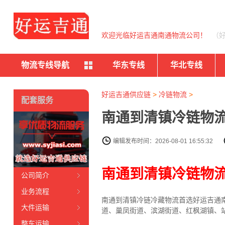
欢迎光临好运吉通南通物流公司！
（
物流专线导航
华东专线
华北专线
好运吉通供应链
>
冷链物流
>
配套服务
南通到清镇冷链物流
编辑发布时间：2026-08-01 16:55:32
南通到清镇冷链物
公司简介
业务流程
南通到清镇冷链冷藏物流首选好运吉通南通
大件运输
道、巢凤街道、滨湖街道、红枫湖镇、
整车运输