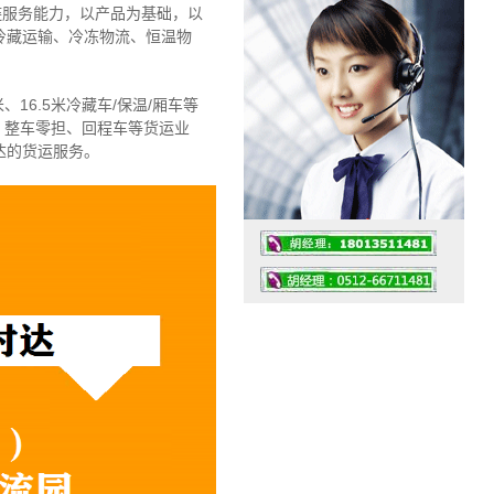
链服务能力，以产品为基础，以
冷藏运输、冷冻物流、恒温物
、16.5米冷藏车/保温/厢车等
、整车零担、回程车等货运业
达的货运服务。
工作时间：07:30 – – 23:30
值班座机：4008091856