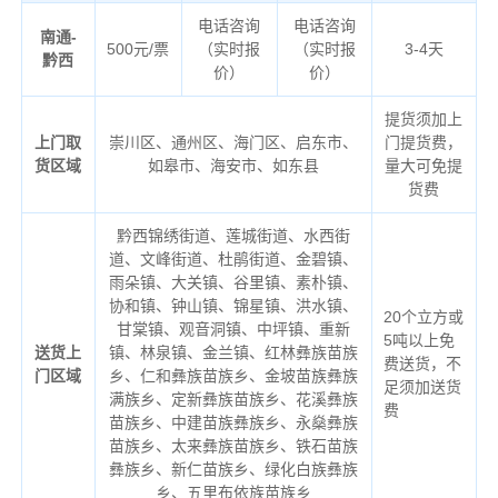
电话咨询
电话咨询
南通-
500元/票
（实时报
（实时报
3-4天
黔西
价）
价）
提货须加上
上门取
崇川区、通州区、海门区、启东市、
门提货费，
货区域
如皋市、海安市、如东县
量大可免提
货费
黔西锦绣街道、莲城街道、水西街
道、文峰街道、杜鹃街道、金碧镇、
雨朵镇、大关镇、谷里镇、素朴镇、
协和镇、钟山镇、锦星镇、洪水镇、
20个立方或
甘棠镇、观音洞镇、中坪镇、重新
5吨以上免
送货上
镇、林泉镇、金兰镇、红林彝族苗族
费送货，不
门区域
乡、仁和彝族苗族乡、金坡苗族彝族
足须加送货
满族乡、定新彝族苗族乡、花溪彝族
费
苗族乡、中建苗族彝族乡、永燊彝族
苗族乡、太来彝族苗族乡、铁石苗族
彝族乡、新仁苗族乡、绿化白族彝族
乡、五里布依族苗族乡