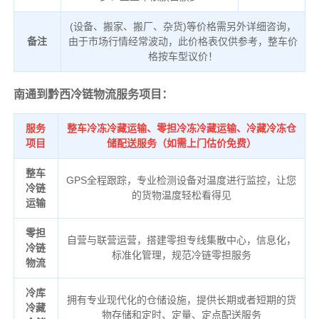
(设备、搬家、搬厂、杂货)等价格需另外详细咨询，
备注
由于市场行情经常波动，此价格表仅供参考，整车价
格按车型议价！
南通到黔西冷链物流服务项目：
服务
整车冷冻冷藏运输、零担冷冻冷藏运输、冷藏冷冻仓
项目
储配送服务（如需上门估价免费）
整车
GPS全程跟踪，专业检测设备对温度进行监控，让您
冷链
的货物温度轻松看得见
运输
零担
自营与联营运营，搭建零担专线集散中心，信息化，
冷链
标准化管理，规范冷链零担服务
物流
冷库
拥有专业现代化的仓储设施，提供长期或者短期的货
冷藏
物存储和定时、定量、定点配送服务