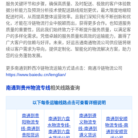
服务关键环节和步骤，确保高质量、及时配送、极致的客户体验数
据分析能力及预测分析技术使配送路线规划更优，最大限度地缩短
配送时间，从而提高整体运营效率。且
我们
深
知
只有不断创新和优
化，才能在冷链物流行业中脱颖而出，获得更多合作。也知道
服务
质量的重要性，因此我们始终致力于不断提升服务质量，以满足客
户的多样化需求。
凭借卓越的服务质量和高效的运输能力，赢得了
广大客户的信赖与好评。
未来，好运吉通南通物流公司供应链将继
续以客户需求为导向，提供定制化、智能化的物流解决方案，助力
您的业务蓬勃发展。
更多南通到黔西冷链物流运输方式请点击：南通冷链物流公司
https://www.baiedu.cn/lenglian/
南通到贵州物流专线
相关线路查询
以下每条运输线路点击可查看详细说明
南通到贵
南通到遵
南通到六盘
南通到安顺
阳物流专
义物流专
水物流专线-
物流专线-南
线-南通到
线-南通到
南通到六盘
通到安顺货
贵阳货运
遵义货运