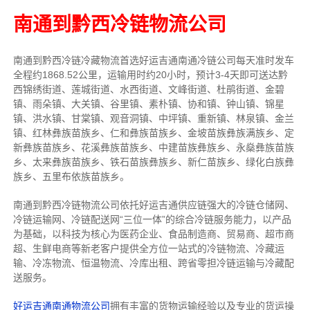
南通到黔西冷链物流公司
南通到黔西冷链冷藏物流首选好运吉通南通冷链公司每天准时发车
全程约1868.52公里，运输用时约20小时，预计3-4天即可送达黔
西锦绣街道、莲城街道、水西街道、文峰街道、杜鹃街道、金碧
镇、雨朵镇、大关镇、谷里镇、素朴镇、协和镇、钟山镇、锦星
镇、洪水镇、甘棠镇、观音洞镇、中坪镇、重新镇、林泉镇、金兰
镇、红林彝族苗族乡、仁和彝族苗族乡、金坡苗族彝族满族乡、定
新彝族苗族乡、花溪彝族苗族乡、中建苗族彝族乡、永燊彝族苗族
乡、太来彝族苗族乡、铁石苗族彝族乡、新仁苗族乡、绿化白族彝
族乡、五里布依族苗族乡。
南通到黔西冷链物流公司依托好运吉通供应链强大的冷链仓储网、
冷链运输网、冷链配送网“三位一体”的综合冷链服务能力，以产品
为基础，以科技为核心为医药企业、食品制造商、贸易商、超市商
超、生鲜电商等新老客户提供全方位一站式的冷链物流、冷藏运
输、冷冻物流、恒温物流、冷库出租、跨省零担冷链运输与冷藏配
送服务。
好运吉通南通物流公司
拥有丰富的货物运输经验以及专业的货运操