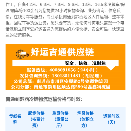
作工，自备4.2米、6.8米、7.8米、9.6米、13米、16.5米冷藏车/保
温/厢车等100余台
为您提供24小时货物查询、业务咨询、信息反
馈，在线订车等服务，
专业承接南通到黔西地区大件运输、整车零
担、回程车等货运业务。
您只要有货，无论何时
何地只需您一个电
话就能立刻享受好运吉通为您提供的方便快捷、安全可靠、快速直
达的货运服务。
南通到黔西冷链物流运输价格与时效：
起步价格
重货价格
泡货价格
专线名
运输时效
（按票计
（重量公
（体积立
称
（天）
费）
斤）
方）