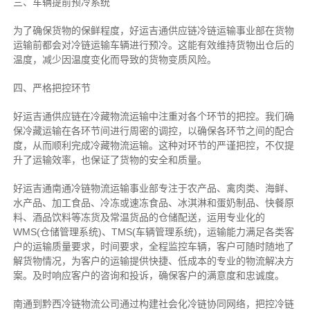
三、车辆提前预冷系统
为了确保货物的保鲜程度，好运吉通供应链冷链运输事业部在货物
运输前都会对冷链运输车辆进行预冷。这能有效维持货物出仓后的
温度，减少因温度变化而导致的货物变质风险。
四、严格把控环节
好运吉通供应链在冷藏物流运输中注重对各个环节的把控。我们确
保冷藏运输在各环节间进行周密的调控，以确保各环节之间的配合
度，从而顺利完成冷藏物流运输。这种对环节的严谨把控，不仅提
升了运输效率，也保证了货物的安全和质量。
好运吉通南通冷链物流运输事业部专注于农产品、禽肉类、海鲜、
水产品、加工食品、冷冻或速冻食品、冰淇淋和蛋奶制品、快餐原
料、酒品饮料等冻货及常温货品的仓储配送，运用专业化的
WMS(仓储管理系统)、TMS(车辆管理系统)，运输能力满足各类客
户的运输质量要求，时间要求，全程监控车辆，客户可随时随地了
解货物情况，为客户的运输提供快捷、低成本的专业的物流解决方
案。及时响应客户的咨询和投诉，确保客户的满意度和忠诚度。
南通到黔西冷链物流公司通过构建社会化冷链协同网络，把控
冷链