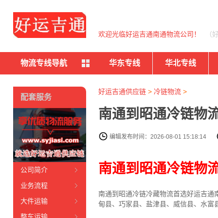
欢迎光临好运吉通南通物流公司！
（
物流专线导航
华东专线
华北专线
好运吉通供应链
>
冷链物流
>
配套服务
南通到昭通冷链物流
编辑发布时间：2026-08-01 15:18:14
南通到昭通冷链物
公司简介
业务流程
南通到昭通冷链冷藏物流首选好运吉通南通
大件运输
甸县、巧家县、盐津县、威信县、水富
整车运输