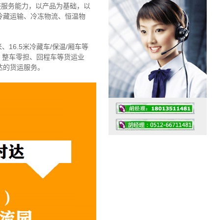
链服务能力，以产品为基础，以
冷藏运输、冷冻物流、恒温物
、16.5米冷藏车/保温/厢车等
、整车零担、回程车等货运业
达的货运服务。
工作时间：07:30 – – 23:30
值班座机：4008091856