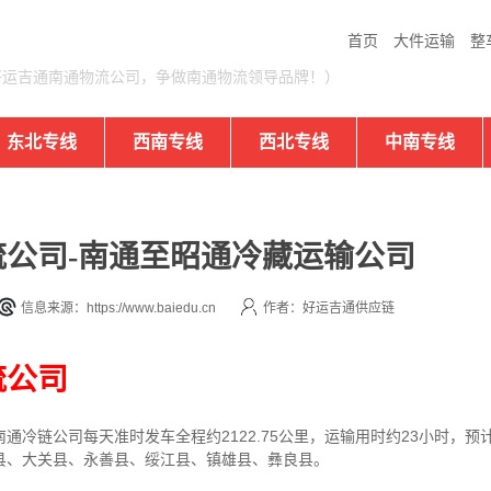
首页
大件运输
整
好运吉通南通物流公司，争做南通物流领导品牌！）
东北专线
西南专线
西北专线
中南专线
公司-南通至昭通冷藏运输公司
信息来源：https://www.baiedu.cn
作者：好运吉通供应链
流公司
冷链公司每天准时发车全程约2122.75公里，运输用时约23小时，预
县、大关县、永善县、绥江县、镇雄县、彝良县。