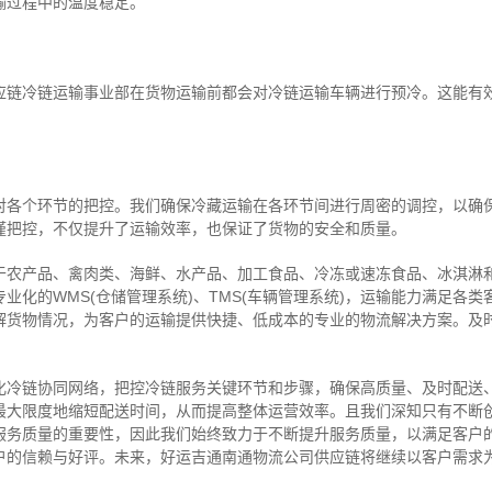
输过程中的温度稳定。
应链冷链运输事业部在货物运输前都会对冷链运输车辆进行预冷。这能有
对各个环节的把控。我们确保冷藏运输在各环节间进行周密的调控，以确
谨把控，不仅提升了运输效率，也保证了货物的安全和质量。
于农产品、禽肉类、海鲜、水产品、加工食品、冷冻或速冻食品、冰淇淋
业化的WMS(仓储管理系统)、TMS(车辆管理系统)，运输能力满足各
解货物情况，为客户的运输提供快捷、低成本的专业的物流解决方案。及
化冷链协同网络，把控
冷链
服务关键环节和步骤，确保高质量、及时配送
最大限度地缩短配送时间，从而提高整体运营效率。且
我们
深
知
只有不断
服务质量的重要性，因此我们始终致力于不断提升服务质量，以满足客户
户的信赖与好评。
未来，好运吉通南通物流公司供应链将继续以客户需求
。