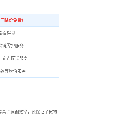
上门估价免费）
松看得见
冷链零担服务
、定点配送服务
货款等增值服务。
提高了运输效率，还保证了货物