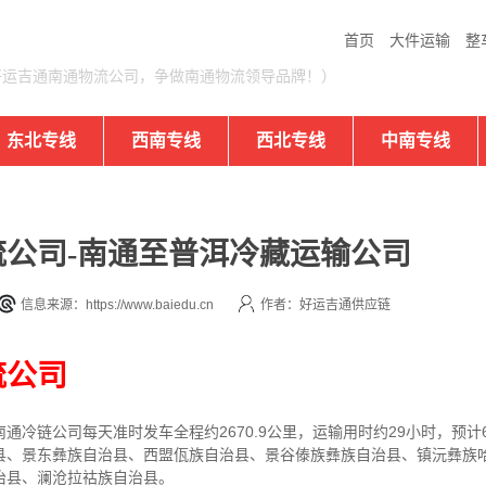
首页
大件运输
整
好运吉通南通物流公司，争做南通物流领导品牌！）
东北专线
西南专线
西北专线
中南专线
公司-南通至普洱冷藏运输公司
信息来源：https://www.baiedu.cn
作者：好运吉通供应链
流公司
冷链公司每天准时发车全程约2670.9公里，运输用时约29小时，预计
县、景东彝族自治县、西盟佤族自治县、景谷傣族彝族自治县、镇沅彝族
治县、澜沧拉祜族自治县。