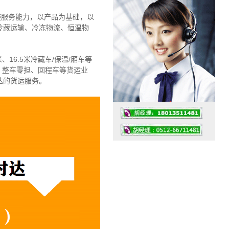
链服务能力，以产品为基础，以
冷藏运输、冷冻物流、恒温物
、16.5米冷藏车/保温/厢车等
、整车零担、回程车等货运业
达的货运服务。
工作时间：07:30 – – 23:30
值班座机：4008091856