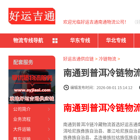
欢迎光临好运吉通南通物流公司！
（
物流专线导航
华东专线
华北专线
好运吉通供应链
>
冷链物流
>
配套服务
南通到普洱冷链物流
编辑发布时间：2026-08-01 15:14:12
南通到普洱冷链物
公司简介
业务流程
南通到普洱冷链冷藏物流首选好运吉通南通
大件运输
洱哈尼族彝族自治县、墨江哈尼族自治
族彝族自治县、孟连傣族拉祜族佤族自
整车运输