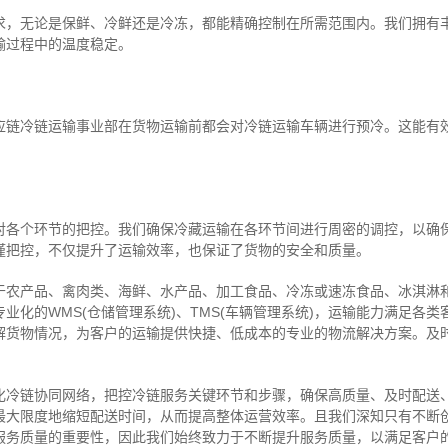
求，无论是保鲜、冷鲜还是冷冻，都能精确控制在所需范围内。我们拥有
输过程中的温度稳定。
应链冷链运输事业部在货物运输前都会对冷链运输车辆进行预冷。这能有
对各个环节的把控。我们确保冷藏运输在各环节间进行周密的调控，以确
谨把控，不仅提升了运输效率，也保证了货物的安全和质量。
于农产品、禽肉类、海鲜、水产品、加工食品、冷冻或速冻食品、冰淇淋
业化的WMS(仓储管理系统)、TMS(车辆管理系统)，运输能力满足各
解货物情况，为客户的运输提供快捷、低成本的专业的物流解决方案。及
化冷链协同网络，把控
冷链
服务关键环节和步骤，确保高质量、及时配送
最大限度地缩短配送时间，从而提高整体运营效率。且
我们
深
知
只有不断
服务质量的重要性，因此我们始终致力于不断提升服务质量，以满足客户