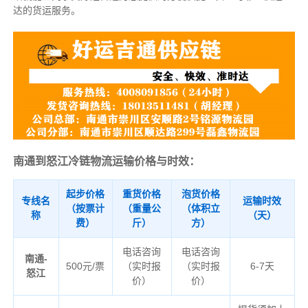
达的货运服务。
南通到怒江冷链物流运输价格与时效：
起步价格
重货价格
泡货价格
专线名
运输时效
（按票计
（重量公
（体积立
称
（天）
费）
斤）
方）
电话咨询
电话咨询
南通-
500元/票
（实时报
（实时报
6-7天
怒江
价）
价）