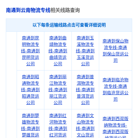
南通到云南物流专线
相关线路查询
以下每条运输线路点击可查看详细说明
南通到昆
南通到曲
南通到玉
南通到保山物
明物流专
靖物流专
溪物流专
流专线-南通
线-南通到
线-南通到
线-南通到
到保山货运公
昆明货运
曲靖货运
玉溪货运
司
公司
公司
公司
南通到昭
南通到丽
南通到普
南通到临沧物
通物流专
江物流专
洱物流专
流专线-南通
线-南通到
线-南通到
线-南通到
到临沧货运公
昭通货运
丽江货运
普洱货运
司
公司
公司
公司
南通到楚
南通到红
南通到文
南通到西双版
雄物流专
河物流专
山物流专
纳物流专线-
线-南通到
线-南通到
线-南通到
南通到西双版
楚雄货运
红河货运
文山货运