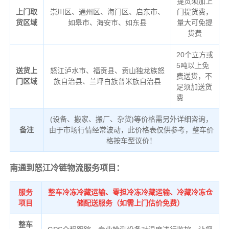
提货须加上
上门取
崇川区、通州区、海门区、启东市、
门提货费，
货区域
如皋市、海安市、如东县
量大可免提
货费
20个立方或
5吨以上免
送货上
怒江泸水市、福贡县、贡山独龙族怒
费送货，不
门区域
族自治县、兰坪白族普米族自治县
足须加送货
费
(设备、搬家、搬厂、杂货)等价格需另外详细咨询，
备注
由于市场行情经常波动，此价格表仅供参考，整车价
格按车型议价！
南通到怒江冷链物流服务项目：
服务
整车冷冻冷藏运输、零担冷冻冷藏运输、冷藏冷冻仓
项目
储配送服务（如需上门估价免费）
整车