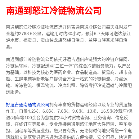
南通到怒江冷链物流公司
南通到怒江冷链冷藏物流首选好运吉通南通冷链公司每天准时发车
全程约2788.6公里，运输用时约30小时，预计6-7天即可送达怒江
泸水市、福贡县、贡山独龙族怒族自治县、兰坪白族普米族自治
县。
南通到怒江冷链物流公司依托好运吉通供应链强大的冷链仓储网、
冷链运输网、冷链配送网“三位一体”的综合冷链服务能力，以产品
为基础，以科技为核心为医药企业、食品制造商、贸易商、超市商
超、生鲜电商等新老客户提供全方位一站式的冷链物流、冷藏运
输、冷冻物流、恒温物流、冷库出租、跨省零担冷链运输与冷藏配
送服务。
好运吉通南通物流公司
拥有丰富的货物运输经验以及专业的货运操
作工，自备4.2米、6.8米、7.8米、9.6米、13米、16.5米冷藏车/保
温/厢车等100余台
为您提供24小时货物查询、业务咨询、信息反
馈，在线订车等服务，
专业承接南通到怒江地区大件运输、整车零
担、回程车等货运业务。
您只要有货，无论何时
何地只需您一个电
话就能立刻享受好运吉通为您提供的方便快捷、安全可靠、快速直