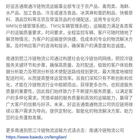
好运吉通南通冷链物流运输事业部专注于农产品、禽肉类、海鲜、
水产品、加工食品、冷冻或速冻食品、冰淇淋和蛋奶制品、快餐原
料、酒品饮料等冻货及常温货品的仓储配送，运用专业化的
WMS(仓储管理系统)、TMS(车辆管理系统)，运输能力满足各类客
户的运输质量要求，时间要求，全程监控车辆，客户可随时随地了
解货物情况，为客户的运输提供快捷、低成本的专业的物流解决方
案。及时响应客户的咨询和投诉，确保客户的满意度和忠诚度。
南通到怒江冷链物流公司通过构建社会化冷链协同网络，把控
冷链
服务关键环节和步骤，确保高质量、及时配送、极致的客户体验数
据分析能力及预测分析技术使配送路线规划更优，最大限度地缩短
配送时间，从而提高整体运营效率。且
我们
深
知
只有不断创新和优
化，才能在冷链物流行业中脱颖而出，获得更多合作。也知道
服务
质量的重要性，因此我们始终致力于不断提升服务质量，以满足客
户的多样化需求。
凭借卓越的服务质量和高效的运输能力，赢得了
广大客户的信赖与好评。
未来，好运吉通南通物流公司供应链将继
续以客户需求为导向，提供定制化、智能化的物流解决方案，助力
您的业务蓬勃发展。
更多南通到怒江冷链物流运输方式请点击：南通冷链物流公司
https://www.baiedu.cn/lenglian/