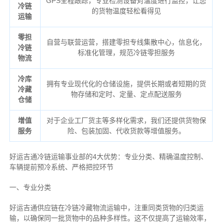
GPS全程跟踪，专业检测设备对温度进行监控，让您
冷链
的货物温度轻松看得见
运输
零担
自营与联营运营，搭建零担专线集散中心，信息化，
冷链
标准化管理，规范冷链零担服务
物流
冷库
拥有专业现代化的仓储设施，提供长期或者短期的货
冷藏
物存储和定时、定量、定点配送服务
仓储
增值
对于企业工厂货主等多样化需求，我们还提供货物保
服务
险、包装加固、代收货款等增值服务。
好运吉通冷链运输事业部的4大优势：
专业分类、
精确
温度控制、
车辆提前预冷系统、
严格把控环节
一、专业分类
好运吉通供应链在冷链冷藏物流运输中，注重同类货物的归类运
输，以确保同一批货物中的品种多样性。这不仅提高了运输效率，