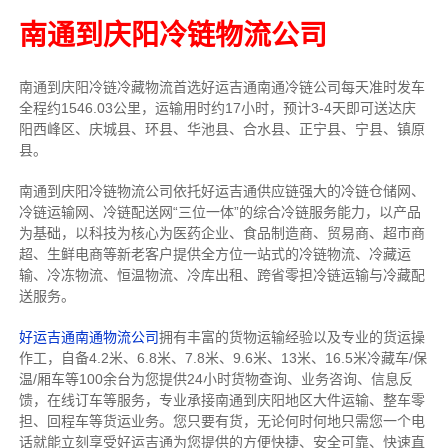
南通到庆阳冷链物流公司
南通到庆阳冷链冷藏物流首选好运吉通南通冷链公司每天准时发车
全程约1546.03公里，运输用时约17小时，预计3-4天即可送达庆
阳西峰区、庆城县、环县、华池县、合水县、正宁县、宁县、镇原
县。
南通到庆阳冷链物流公司依托好运吉通供应链强大的冷链仓储网、
冷链运输网、冷链配送网“三位一体”的综合冷链服务能力，以产品
为基础，以科技为核心为医药企业、食品制造商、贸易商、超市商
超、生鲜电商等新老客户提供全方位一站式的冷链物流、冷藏运
输、冷冻物流、恒温物流、冷库出租、跨省零担冷链运输与冷藏配
送服务。
好运吉通南通物流公司
拥有丰富的货物运输经验以及专业的货运操
作工，自备4.2米、6.8米、7.8米、9.6米、13米、16.5米冷藏车/保
温/厢车等100余台
为您提供24小时货物查询、业务咨询、信息反
馈，在线订车等服务，
专业承接南通到庆阳地区大件运输、整车零
担、回程车等货运业务。
您只要有货，无论何时
何地只需您一个电
话就能立刻享受好运吉通为您提供的方便快捷、安全可靠、快速直