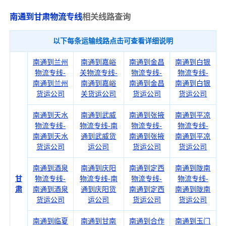
南通到甘肃物流专线
相关线路查询
以下每条运输线路点击可查看详细说明
南通到兰州
南通到嘉峪
南通到金昌
南通到白银
物流专线-
关物流专线-
物流专线-
物流专线-
南通到兰州
南通到嘉峪
南通到金昌
南通到白银
货运公司
关货运公司
货运公司
货运公司
南通到天水
南通到武威
南通到张掖
南通到平凉
物流专线-
物流专线-南
物流专线-
物流专线-
南通到天水
通到武威货
南通到张掖
南通到平凉
货运公司
运公司
货运公司
货运公司
南通到酒泉
南通到庆阳
南通到定西
南通到陇南
甘
物流专线-
物流专线-南
物流专线-
物流专线-
肃
南通到酒泉
通到庆阳货
南通到定西
南通到陇南
货运公司
运公司
货运公司
货运公司
南通到临夏
南通到甘南
南通到合作
南通到玉门