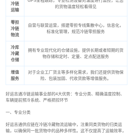
GPS全程跟踪，专业检测设备对温度进行监控，让您
冷链
的货物温度轻松看得见
运输
零担
自营与联营运营，搭建零担专线集散中心，信息化，
冷链
标准化管理，规范冷链零担服务
物流
冷库
拥有专业现代化的仓储设施，提供长期或者短期的货
冷藏
物存储和定时、定量、定点配送服务
仓储
增值
对于企业工厂货主等多样化需求，我们还提供货物保
服务
险、包装加固、代收货款等增值服务。
好运吉通冷链运输事业部的4大优势：
专业分类、
精确
温度控制、
车辆提前预冷系统、
严格把控环节
一、专业分类
好运吉通供应链在冷链冷藏物流运输中，注重同类货物的归类运
输，以确保同一批货物中的品种多样性。这不仅提高了运输效率，