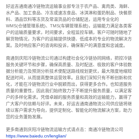
好运吉通南通冷链物流运输事业部专注于农产品、禽肉类、海鲜、
水产品、加工食品、冷冻或速冻食品、冰淇淋和蛋奶制品、快餐原
料、酒品饮料等冻货及常温货品的仓储配送，运用专业化的
WMS(仓储管理系统)、TMS(车辆管理系统)，运输能力满足各类客
户的运输质量要求，时间要求，全程监控车辆，客户可随时随地了
解货物情况，为客户的运输提供快捷、低成本的专业的物流解决方
案。及时响应客户的咨询和投诉，确保客户的满意度和忠诚度。
南通到庆阳冷链物流公司通过构建社会化冷链协同网络，把控
冷链
服务关键环节和步骤，确保高质量、及时配送、极致的客户体验数
据分析能力及预测分析技术使配送路线规划更优，最大限度地缩短
配送时间，从而提高整体运营效率。且
我们
深
知
只有不断创新和优
化，才能在冷链物流行业中脱颖而出，获得更多合作。也知道
服务
质量的重要性，因此我们始终致力于不断提升服务质量，以满足客
户的多样化需求。
凭借卓越的服务质量和高效的运输能力，赢得了
广大客户的信赖与好评。
未来，好运吉通南通物流公司供应链将继
续以客户需求为导向，提供定制化、智能化的物流解决方案，助力
您的业务蓬勃发展。
更多南通到庆阳冷链物流运输方式请点击：南通冷链物流公司
https://www.baiedu.cn/lenglian/