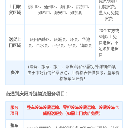
提货须加上
上门取
崇川区、通州区、海门区、启东市、
门提货费，
货区域
如皋市、海安市、如东县
量大可免提
货费
20个立方或
5吨以上免
送货上
庆阳西峰区、庆城县、环县、华池
费送货，不
门区域
县、合水县、正宁县、宁县、镇原县
足须加送货
费
(设备、搬家、搬厂、杂货)等价格需另外详细咨询，
备注
由于市场行情经常波动，此价格表仅供参考，整车价
格按车型议价！
南通到庆阳冷链物流服务项目：
服务
整车冷冻冷藏运输、零担冷冻冷藏运输、冷藏冷冻仓
项目
储配送服务（如需上门估价免费）
整车