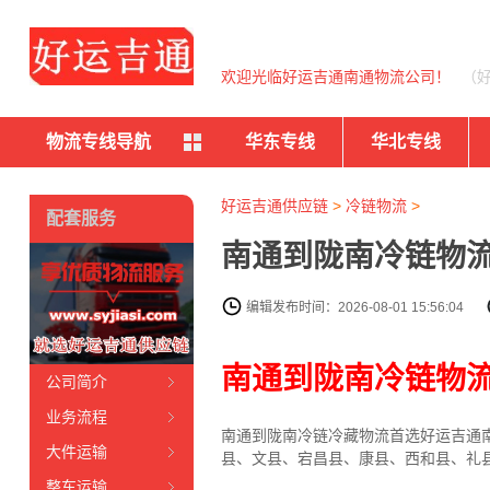
欢迎光临好运吉通南通物流公司！
（
物流专线导航
华东专线
华北专线
好运吉通供应链
>
冷链物流
>
配套服务
南通到陇南冷链物流
编辑发布时间：2026-08-01 15:56:04
南通到陇南冷链物
公司简介
业务流程
南通到陇南冷链冷藏物流首选好运吉通南通
大件运输
县、文县、宕昌县、康县、西和县、礼
整车运输