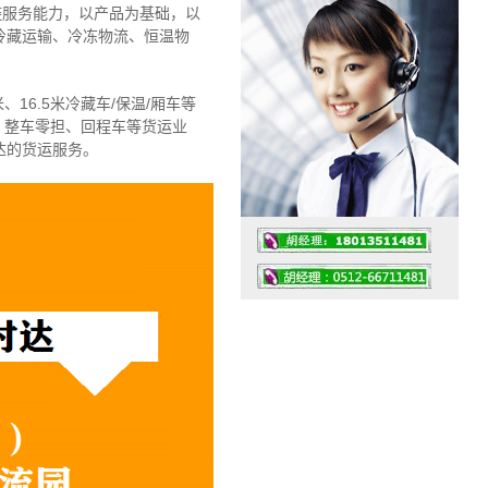
链服务能力，以产品为基础，以
冷藏运输、冷冻物流、恒温物
、16.5米冷藏车/保温/厢车等
、整车零担、回程车等货运业
达的货运服务。
工作时间：07:30 – – 23:30
值班座机：4008091856