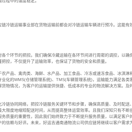
输过程中的温度稳定。
应链冷链运输事业部在货物运输前都会对冷链运输车辆进行预冷。这能有
对各个环节的把控。我们确保冷藏运输在各环节间进行周密的调控，以确
谨把控，不仅提升了运输效率，也保证了货物的安全和质量。
于农产品、禽肉类、海鲜、水产品、加工食品、冷冻或速冻食品、冰淇淋
业化的WMS(仓储管理系统)、TMS(车辆管理系统)，运输能力满足各
解货物情况，为客户的运输提供快捷、低成本的专业的物流解决方案。及
化冷链协同网络，把控
冷链
服务关键环节和步骤，确保高质量、及时配送
最大限度地缩短配送时间，从而提高整体运营效率。且
我们
深
知
只有不断
服务质量的重要性，因此我们始终致力于不断提升服务质量，以满足客户
户的信赖与好评。
未来，好运吉通南通物流公司供应链将继续以客户需求
。