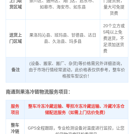
上门取
崇川区、通州区、海门区、启东市、
门提货费，
货区域
如皋市、海安市、如东县
量大可免提
货费
20个立方或
5吨以上免
送货上
果洛玛沁县、班玛县、甘德县、达日
费送货，不
门区域
县、久治县、玛多县
足须加送货
费
(设备、搬家、搬厂、杂货)等价格需另外详细咨询，
备注
由于市场行情经常波动，此价格表仅供参考，整车价
格按车型议价！
南通到果洛冷链物流服务项目：
服务
整车冷冻冷藏运输、零担冷冻冷藏运输、冷藏冷冻仓
项目
储配送服务（如需上门估价免费）
整车
GPS全程跟踪，专业检测设备对温度进行监控，让您
冷链