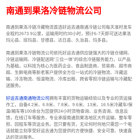
南通到果洛冷链物流公司
南通到果洛冷链冷藏物流首选好运吉通南通冷链公司每天准时发车
全程约2673.9公里，运输用时约30小时，预计6-7天即可送达果洛
玛沁县、班玛县、甘德县、达日县、久治县、玛多县。
南通到果洛冷链物流公司依托好运吉通供应链强大的冷链仓储网、
冷链运输网、冷链配送网“三位一体”的综合冷链服务能力，以产品
为基础，以科技为核心为医药企业、食品制造商、贸易商、超市商
超、生鲜电商等新老客户提供全方位一站式的冷链物流、冷藏运
输、冷冻物流、恒温物流、冷库出租、跨省零担冷链运输与冷藏配
送服务。
好运吉通南通物流公司
拥有丰富的货物运输经验以及专业的货运操
作工，自备4.2米、6.8米、7.8米、9.6米、13米、16.5米冷藏车/保
温/厢车等100余台
为您提供24小时货物查询、业务咨询、信息反
馈，在线订车等服务，
专业承接南通到果洛地区大件运输、整车零
担、回程车等货运业务。
您只要有货，无论何时
何地只需您一个电
话就能立刻享受好运吉通为您提供的方便快捷、安全可靠、快速直
达的货运服务。