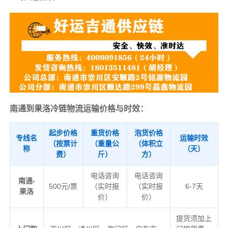
南通到果洛冷链物流运输价格与时效：
起步价格
重货价格
泡货价格
专线名
运输时效
（按票计
（重量公
（体积立
称
（天）
费）
斤）
方）
电话咨询
电话咨询
南通-
500元/票
（实时报
（实时报
6-7天
果洛
价）
价）
提货须加上