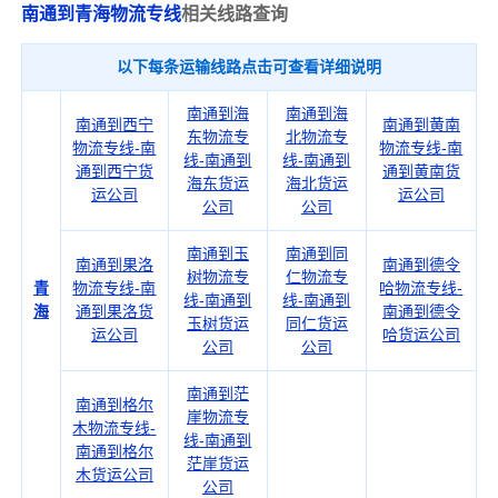
南通到青海物流专线
相关线路查询
以下每条运输线路点击可查看详细说明
南通到海
南通到海
南通到西宁
南通到黄南
东物流专
北物流专
物流专线-南
物流专线-南
线-南通到
线-南通到
通到西宁货
通到黄南货
海东货运
海北货运
运公司
运公司
公司
公司
南通到玉
南通到同
南通到果洛
南通到德令
树物流专
仁物流专
青
物流专线-南
哈物流专线-
线-南通到
线-南通到
海
通到果洛货
南通到德令
玉树货运
同仁货运
运公司
哈货运公司
公司
公司
南通到茫
南通到格尔
崖物流专
木物流专线-
线-南通到
南通到格尔
茫崖货运
木货运公司
公司