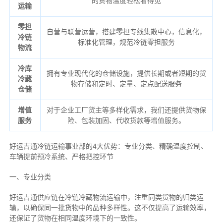
的货物温度轻松看得见
运输
零担
自营与联营运营，搭建零担专线集散中心，信息化，
冷链
标准化管理，规范冷链零担服务
物流
冷库
拥有专业现代化的仓储设施，提供长期或者短期的货
冷藏
物存储和定时、定量、定点配送服务
仓储
增值
对于企业工厂货主等多样化需求，我们还提供货物保
服务
险、包装加固、代收货款等增值服务。
好运吉通冷链运输事业部的4大优势：
专业分类、
精确
温度控制、
车辆提前预冷系统、
严格把控环节
一、专业分类
好运吉通供应链在冷链冷藏物流运输中，注重同类货物的归类运
输，以确保同一批货物中的品种多样性。这不仅提高了运输效率，
还保证了货物在相同温度环境下的一致性。