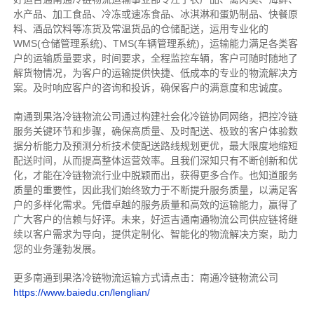
水产品、加工食品、冷冻或速冻食品、冰淇淋和蛋奶制品、快餐原
料、酒品饮料等冻货及常温货品的仓储配送，运用专业化的
WMS(仓储管理系统)、TMS(车辆管理系统)，运输能力满足各类客
户的运输质量要求，时间要求，全程监控车辆，客户可随时随地了
解货物情况，为客户的运输提供快捷、低成本的专业的物流解决方
案。及时响应客户的咨询和投诉，确保客户的满意度和忠诚度。
南通到果洛冷链物流公司通过构建社会化冷链协同网络，把控
冷链
服务关键环节和步骤，确保高质量、及时配送、极致的客户体验数
据分析能力及预测分析技术使配送路线规划更优，最大限度地缩短
配送时间，从而提高整体运营效率。且
我们
深
知
只有不断创新和优
化，才能在冷链物流行业中脱颖而出，获得更多合作。也知道
服务
质量的重要性，因此我们始终致力于不断提升服务质量，以满足客
户的多样化需求。
凭借卓越的服务质量和高效的运输能力，赢得了
广大客户的信赖与好评。
未来，好运吉通南通物流公司供应链将继
续以客户需求为导向，提供定制化、智能化的物流解决方案，助力
您的业务蓬勃发展。
更多南通到果洛冷链物流运输方式请点击：南通冷链物流公司
https://www.baiedu.cn/lenglian/