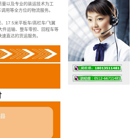
质量以及专业的装运技术为工
车调用等全方位的物流服务。
、17.5米平板车/高栏车/飞翼
大件运输、整车零担、回程车等
快速直达的货运服务。
工作时间：07:30 – – 23:30
值班座机：4008091856