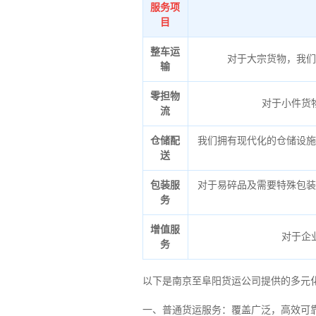
服务项
目
整车运
对于大宗货物，我们
输
零担物
对于小件货
流
仓储配
我们拥有现代化的仓储设施
送
包装服
对于易碎品及需要特殊包装
务
增值服
对于企
务
以下是南京至阜阳货运公司提供的多元
一、普通货运服务：覆盖广泛，高效可