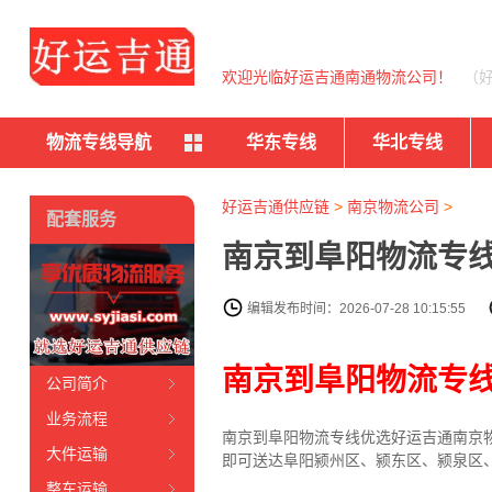
欢迎光临好运吉通南通物流公司！
（
物流专线导航
华东专线
华北专线
好运吉通供应链
>
南京物流公司
>
配套服务
南京到阜阳物流专线
编辑发布时间：2026-07-28 10:15:55
南京到阜阳物流专
公司简介
业务流程
南京到阜阳物流专线
优选好运吉通
南京
大件运输
即可送达阜阳颍州区、颍东区、颍泉区
整车运输