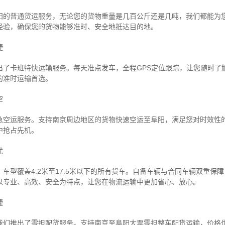
阳的普通货运服务，无论您的货物重量是几百公斤还是几吨，我们都能为
经验，确保您的货物能够准时、安全地抵达目的地。
捷
出了卡班特快运输服务。每天准点发车，全程GPS定位跟踪，让您随时了
的准时运输首选。
空
急空运服务。支持南京周边地区的货物快速空运至阜阳，满足您对时效性
中抢占先机。
忧
车型覆盖4.2米至17.5米以下的所有货车。自备车辆与合同车辆双重保
以专业、高效、安全为特点，让您在物流运输中更加省心、放心。
捷
我们推出了零担配货服务。支持南京至阜阳大票零担整车配货运输，价格