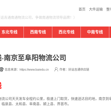
首页
大件运输
整
好运吉通南通物流公司，争做南通物流领导品牌！）
东北专线
西南专线
西北专线
中南专线
-南京至阜阳物流公司
信息来源：https://www.baiedu.cn
作者：好运吉通供应链
线
物流公司
天天发车全程约公里，
极速上门取货，快速送达目的地，南京到
、临泉县、太和县、阜南县、颍上县、界首市。