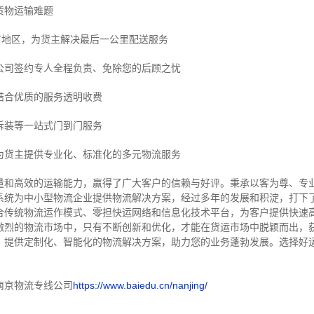
货物运输难题
市地区，为货主解决最后一公里配送服务
公司签约专人全程负责、免除您的后顾之忧
结合优质的服务透明收费
拆装等
一站式门到门服务
为货主提供专业化、标准化的多元物流服务
量和高效的运输能力，赢得了广大客户的信赖与好评。
秉承以客为尊、专
系统为中小型物流企业提供物流解决方案，经过多年的发展和积淀，打下
合传统物流运作模式、零担快运网络和信息化技术平台，为客户提供快速
激烈的物流市场中，只有不断创新和优化，才能在货运市场中脱颖而出，
，提供定制化、智能化的物流解决方案，助力您的业务蓬勃发展。选择好
南京物流专线公司
https://www.baiedu.cn/nanjing/