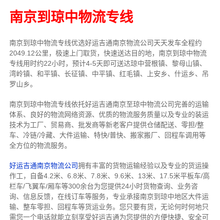
南京到琼中物流专线
南京到琼中物流专线
优选好运吉通
南京
物流公司
天天发车全程约
2049.12公里，
极速上门取货，快速送达目的地，南京到琼中物流
专线用时约22小时，预计4-5天即可送达琼中营根镇、黎母山镇、
湾岭镇、和平镇、长征镇、中平镇、红毛镇、上安乡、什运乡、吊
罗山乡。
南京到琼中物流专线依托好运吉通南京至琼中物流公司完善的运输
体系、良好的物流网络资源、优质的物流服务质量以及专业的装运
技术为工厂、贸易商、批发商等新老客户提供仓储配送、零担/
整
车
、冷链/冷藏、大件运输、特快/普快、搬家搬厂、回程车调用等
全方位的物流服务。
好运吉通南京物流公司
拥有丰富的货物运输经验以及专业的货运操
作工，自备4.2米、6.8米、7.8米、9.6米、13米、17.5米平板车/高
栏车/飞翼车/厢车等300余台
为您提供24小时货物查询、业务咨
询、信息反馈，在线订车等服务，
专业承接南京到琼中地区大件运
输、整车零担、回程车等货运业务。
您只要有货，无论何时
何地只
需您一个电话就能立刻享受好运吉通为您提供的方便快捷、安全可