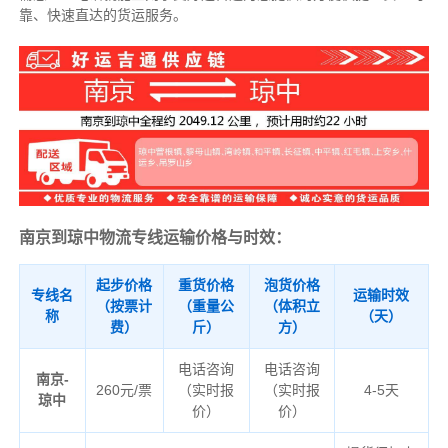
靠、快速直达的货运服务。
南京到琼中物流专线运输价格与时效：
起步价格
重货价格
泡货价格
专线名
运输时效
（按票计
（重量公
（体积立
称
（天）
费）
斤）
方）
电话咨询
电话咨询
南京-
260元/票
（实时报
（实时报
4-5天
琼中
价）
价）