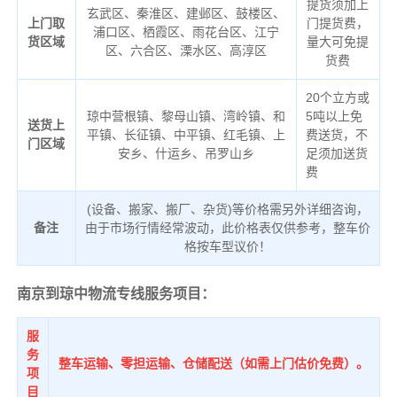
提货须加上
玄武区、秦淮区、建邺区、鼓楼区、
上门取
门提货费，
浦口区、栖霞区、雨花台区、江宁
货区域
量大可免提
区、六合区、溧水区、高淳区
货费
20个立方或
琼中营根镇、黎母山镇、湾岭镇、和
5吨以上免
送货上
平镇、长征镇、中平镇、红毛镇、上
费送货，不
门区域
安乡、什运乡、吊罗山乡
足须加送货
费
(设备、搬家、搬厂、杂货)等价格需另外详细咨询，
备注
由于市场行情经常波动，此价格表仅供参考，整车价
格按车型议价！
南京到琼中物流专线服务项目：
服
务
整车运输、零担运输、仓储配送（如需上门估价免费）。
项
目