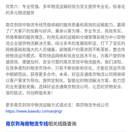
优势六：专业性强、多年物流运输经验为货主提供专业化、标准化
的多元物流服务
南京到琼中物流专线
凭借卓越的服务质量和高效的运输能力，赢得
了广大客户的信赖与好评。
秉承以客为尊、专业专注、高效务实、
热情奉献的服务理念，利用先进的运输和仓储管理系统为中小型物
流企业提供物流解决方案，经过多年的发展和积淀，打下了坚实的
网络基础和强大的人员储备，紧随客户的需求而不断革新，整合传
统物流运作模式、零担快运网络和信息化技术平台，为客户提供快
速高效、便捷及时、安全可靠的南京至琼中物流服务。
我们深知，
在竞争激烈的物流市场中，只有不断创新和优化，才能在货运市场
中脱颖而出，获得更多合作。
未来，好运吉通南京物流公司将继续
以客户需求为导向，提供定制化、智能化的物流解决方案，助力您
的业务蓬勃发展。选择好运吉通南京物流公司，让您的货物安全、
准时抵达，共创辉煌未来！
更多南京到琼中物流运输方式请点击：南京物流专线公司
https://www.baiedu.cn/nanjing/
南京到海南物流专线
相关线路查询