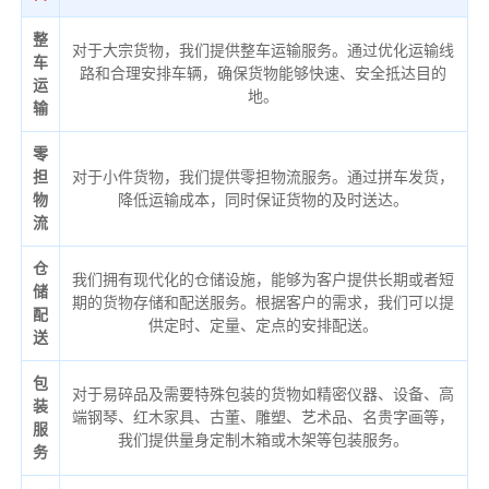
整
对于大宗货物，我们提供整车运输服务。通过优化运输线
车
路和合理安排车辆，确保货物能够快速、安全抵达目的
运
地。
输
零
担
对于小件货物，我们提供零担物流服务。通过拼车发货，
物
降低运输成本，同时保证货物的及时送达。
流
仓
我们拥有现代化的仓储设施，能够为客户提供长期或者短
储
期的货物存储和配送服务。根据客户的需求，我们可以提
配
供定时、定量、定点的安排配送。
送
包
对于易碎品及需要特殊包装的货物如精密仪器、设备、高
装
端钢琴、红木家具、古董、雕塑、艺术品、名贵字画等，
服
我们提供量身定制木箱或木架等包装服务。
务