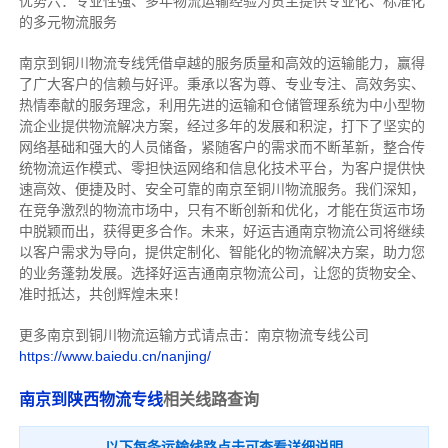
优势六：专业性强、多年物流运输经验为货主提供专业化、标准化
的多元物流服务
南京到铜川物流专线
凭借卓越的服务质量和高效的运输能力，赢得
了广大客户的信赖与好评。
秉承以客为尊、专业专注、高效务实、
热情奉献的服务理念，利用先进的运输和仓储管理系统为中小型物
流企业提供物流解决方案，经过多年的发展和积淀，打下了坚实的
网络基础和强大的人员储备，紧随客户的需求而不断革新，整合传
统物流运作模式、零担快运网络和信息化技术平台，为客户提供快
速高效、便捷及时、安全可靠的南京至铜川物流服务。
我们深知，
在竞争激烈的物流市场中，只有不断创新和优化，才能在货运市场
中脱颖而出，获得更多合作。
未来，好运吉通南京物流公司将继续
以客户需求为导向，提供定制化、智能化的物流解决方案，助力您
的业务蓬勃发展。选择好运吉通南京物流公司，让您的货物安全、
准时抵达，共创辉煌未来！
更多南京到铜川物流运输方式请点击：南京物流专线公司
https://www.baiedu.cn/nanjing/
南京到陕西物流专线
相关线路查询
以下每条运输线路点击可查看详细说明