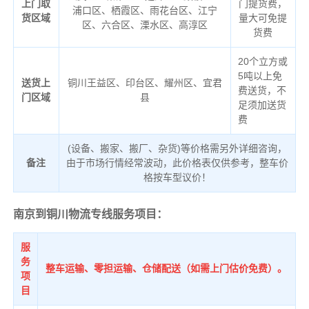
上门取
门提货费，
浦口区、栖霞区、雨花台区、江宁
货区域
量大可免提
区、六合区、溧水区、高淳区
货费
20个立方或
5吨以上免
送货上
铜川王益区、印台区、耀州区、宜君
费送货，不
门区域
县
足须加送货
费
(设备、搬家、搬厂、杂货)等价格需另外详细咨询，
备注
由于市场行情经常波动，此价格表仅供参考，整车价
格按车型议价！
南京到铜川物流专线服务项目：
服
务
整车运输、零担运输、仓储配送（如需上门估价免费）。
项
目