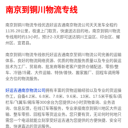
南京到铜川物流专线
南京到铜川物流专线
优选好运吉通
南京
物流公司
天天发车全程约
1135.28公里，
极速上门取货，快速送达目的地，南京到铜川物流
专线用时约13小时，预计2-3天即可送达铜川王益区、印台区、耀
州区、宜君县。
南京到铜川物流专线依托好运吉通南京至铜川物流公司完善的运输
体系、良好的物流网络资源、优质的物流服务质量以及专业的装运
技术为工厂、贸易商、批发商等新老客户提供仓储配送、零担/
整
车
、冷链/冷藏、大件运输、特快/普快、搬家搬厂、回程车调用等
全方位的物流服务。
好运吉通南京物流公司
拥有丰富的货物运输经验以及专业的货运操
作工，自备4.2米、6.8米、7.8米、9.6米、13米、17.5米平板车/高
栏车/飞翼车/厢车等300余台
为您提供24小时货物查询、业务咨
询、信息反馈，在线订车等服务，
专业承接南京到铜川地区大件运
输、整车零担、回程车等货运业务。
您只要有货，无论何时
何地只
需您一个电话就能立刻享受好运吉通为您提供的方便快捷、安全可
靠、快速直达的货运服务。