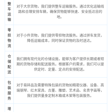
整
对于大宗货物，我们提供整车运输服务。通过优化运输线
车
路和合理安排车辆，确保货物能够快速、安全抵达目的
运
地。
输
零
担
对于小件货物，我们提供零担物流服务。通过拼车发货，
物
降低运输成本，同时保证货物的及时送达。
流
仓
我们拥有现代化的仓储设施，能够为客户提供长期或者短
储
期的货物存储和配送服务。根据客户的需求，我们可以提
配
供定时、定量、定点的安排配送。
送
包
对于易碎品及需要特殊包装的货物如精密仪器、设备、高
装
端钢琴、红木家具、古董、雕塑、艺术品、名贵字画等，
服
我们提供量身定制木箱或木架等包装服务。
务
增