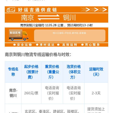
南京到铜川物流专线运输价格与时效：
起步价格
重货价格
泡货价格
专线名
运输时效
（按票计
（重量公
（体积立
称
（天）
费）
斤）
方）
电话咨询
电话咨询
南京-
260元/票
（实时报
（实时报
2-3天
铜川
价）
价）
提货须加上
玄武区、秦淮区、建邺区、鼓楼区、