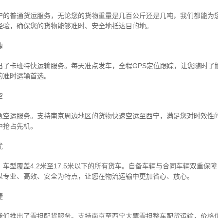
宁的普通货运服务，无论您的货物重量是几百公斤还是几吨，我们都能为
经验，确保您的货物能够准时、安全地抵达目的地。
捷
出了卡班特快运输服务。每天准点发车，全程GPS定位跟踪，让您随时了
的准时运输首选。
空
急空运服务。支持南京周边地区的货物快速空运至西宁，满足您对时效性
中抢占先机。
忧
车型覆盖4.2米至17.5米以下的所有货车。自备车辆与合同车辆双重保
以专业、高效、安全为特点，让您在物流运输中更加省心、放心。
捷
我们推出了零担配货服务。支持南京至西宁大票零担整车配货运输，价格