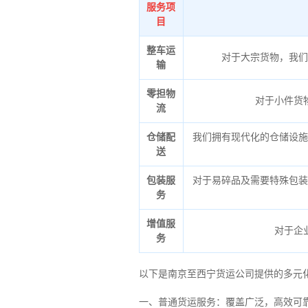
服务项
目
整车运
对于大宗货物，我们
输
零担物
对于小件货
流
仓储配
我们拥有现代化的仓储设施
送
包装服
对于易碎品及需要特殊包装
务
增值服
对于企
务
以下是南京至西宁货运公司提供的多元
一、普通货运服务：覆盖广泛，高效可