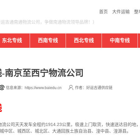
首页
大件运输
整
好运吉通南通物流公司，争做南通物流领导品牌！）
东北专线
西南专线
西北专线
中南专线
-南京至西宁物流公司
信息来源：https://www.baiedu.cn
作者：好运吉通供应链
线
物流公司
天天发车全程约1914.23公里，
极速上门取货，快速送达目的地
、城中区、城西区、城北区、大通回族土族自治县、湟中县、湟源县。