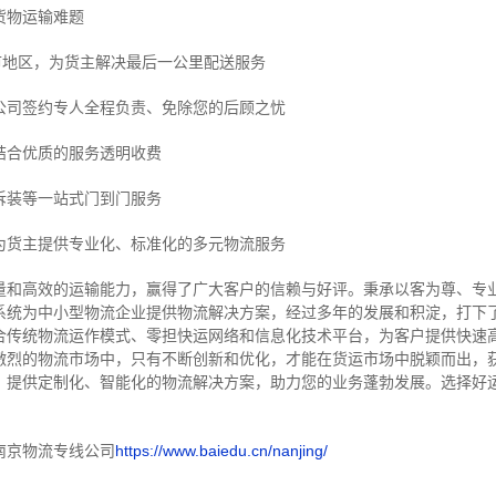
货物运输难题
市地区，为货主解决最后一公里配送服务
公司签约专人全程负责、免除您的后顾之忧
结合优质的服务透明收费
拆装等
一站式门到门服务
为货主提供专业化、标准化的多元物流服务
量和高效的运输能力，赢得了广大客户的信赖与好评。
秉承以客为尊、专
系统为中小型物流企业提供物流解决方案，经过多年的发展和积淀，打下
合传统物流运作模式、零担快运网络和信息化技术平台，为客户提供快速
激烈的物流市场中，只有不断创新和优化，才能在货运市场中脱颖而出，
，提供定制化、智能化的物流解决方案，助力您的业务蓬勃发展。选择好
南京物流专线公司
https://www.baiedu.cn/nanjing/