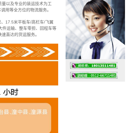
质量以及专业的装运技术为工
车调用等全方位的物流服务。
、17.5米平板车/高栏车/飞翼
大件运输、整车零担、回程车等
快速直达的货运服务。
工作时间：07:30 – – 23:30
值班座机：4008091856