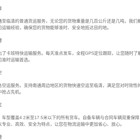
靠
通至临清的普通货运服务，无论您的货物重量是几百公斤还是几吨，我们
的运输经验，确保您的货物能够准时、安全地抵达目的地。
捷
出了卡班特快运输服务。每天准点发车，全程GPS定位跟踪，让您随时了
的准时运输首选。
空
急空运服务。支持南通周边地区的货物快速空运至临清，满足您对时效性
中抢占先机。
忧
车型覆盖4.2米至17.5米以下的所有货车。自备车辆与合同车辆双重保
以专业、高效、安全为特点，让您在物流运输中更加省心、放心。
捷