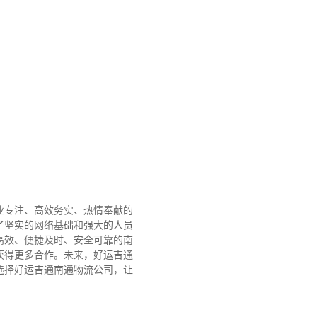
业专注、高效务实、热情奉献的
了坚实的网络基础和强大的人员
高效、便捷及时、安全可靠的南
获得更多合作。
未来，好运吉通
选择好运吉通南通物流公司，让