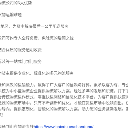
物流公司的6大优势
货物运输难题
市地区，为货主解决最后一公里配送服务
公司签约专人全程负责、免除您的后顾之忧
结合优质的服务透明收费
拆装等
一站式门到门服务
为货主提供专业化、标准化的多元物流服务
量和高效的运输能力，赢得了广大客户的信赖与好评。
秉承以客为尊、专
系统为中小型物流企业提供物流解决方案，经过多年的发展和积淀，打下
合传统物流运作模式、零担快运网络和信息化技术平台，为客户提供快速
激烈的物流市场中，只有不断创新和优化，才能在货运市场中脱颖而出，
为导向，提供定制化、智能化的物流解决方案，助力您的业务蓬勃发展。
来！
南通到山东物流专线
https://www.baiedu.cn/shandong/