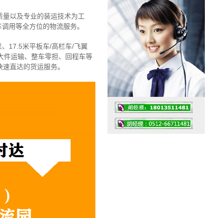
质量以及专业的装运技术为工
车调用等全方位的物流服务。
、17.5米平板车/高栏车/飞翼
大件运输、整车零担、回程车等
快速直达的货运服务。
工作时间：07:30 – – 23:30
值班座机：4008091856