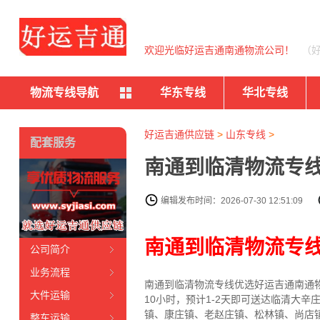
欢迎光临好运吉通南通物流公司！
（
物流专线导航
华东专线
华北专线
好运吉通供应链
>
山东专线
>
配套服务
南通到临清物流专线
编辑发布时间：2026-07-30 12:51:09
南通到临清物流专
公司简介
业务流程
南通到临清物流专线优选好运吉通南通物
大件运输
10小时，预计1-2天即可送达临清大
镇、康庄镇、老赵庄镇、松林镇、尚店
整车运输