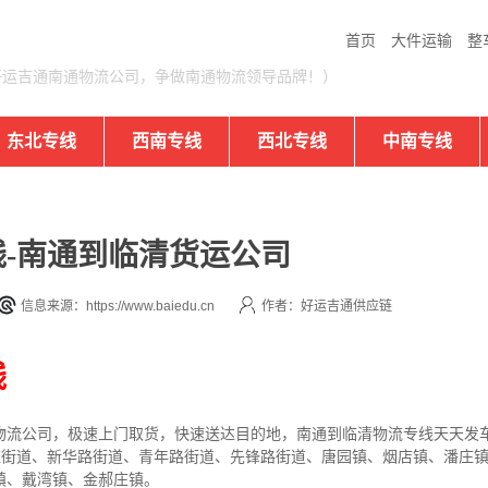
首页
大件运输
整
好运吉通南通物流公司，争做南通物流领导品牌！）
东北专线
西南专线
西北专线
中南专线
-南通到临清货运公司
信息来源：https://www.baiedu.cn
作者：好运吉通供应链
线
流公司，极速上门取货，快速送达目的地，南通到临清物流专线天天发车全
辛庄街道、新华路街道、青年路街道、先锋路街道、唐园镇、烟店镇、潘庄
镇、戴湾镇、金郝庄镇。