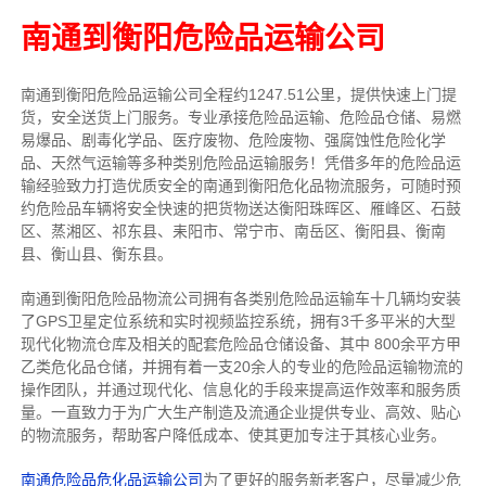
南通到衡阳危险品运输公司
南通到衡阳危险品运输公司全程约1247.51公里，提供快速上门提
货，安全送货上门服务。
专业承接危险品运输、危险品仓储、易燃
易爆品、剧毒化学品、医疗废物、危险废物、强腐蚀性危险化学
品、天然气运输等多种类别危险品运输服务！
凭借多年的危险品运
输经验致力打造优质安全的南通到衡阳危化品物流服务，可随时预
约危险品车辆将安全快速的把货物送达衡阳珠晖区、雁峰区、石鼓
区、蒸湘区、祁东县、耒阳市、常宁市、南岳区、衡阳县、衡南
县、衡山县、衡东县。
南通到衡阳危险品物流公司拥有各类别危险品运输车十
几
辆均安装
了GPS卫星定位系统和实时视频监控系统，拥有3千多平米的大型
现代化物流仓库及相关的配套危险品仓储设备、其中 800余平方甲
乙类危化品仓储，并拥有着一支20余人的专业的危险品运输物流的
操作团队，并通过
现代化、信息化的手段来提高运作效率和服务质
量
。一直致力于为广大生产制造及流通企业提供专业、高效、贴心
的物流服务，帮助客户降低成本、使其更加专注于其核心业务。
南通危险品危化品运输公司
为了更好的服务新老客户，尽量减少危