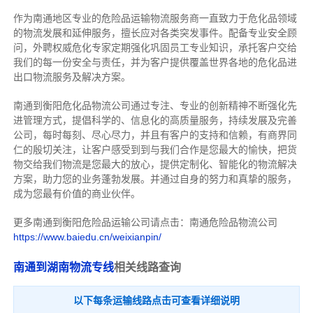
作为南通地区专业的危险品运输物流服务商一直致力于危化品领域
的物流发展和延伸服务，擅长应对各类突发事件。配备专业安全顾
问，外聘权威危化专家定期强化巩固员工专业知识，承托客户交给
我们的每一份安全与责任，并为客户提供覆盖世界各地的危化品进
出口物流服务及解决方案。
南通到衡阳危化品物流公司通过专注、专业的创新精神不断强化先
进管理方式，提倡科学的、信息化的高质量服务，持续发展及完善
公司，每时每刻、尽心尽力，
并且有客户的支持和信赖，有商界同
仁的殷切关注，
让客户感受到到与我们合作是您最大的愉快，把货
物交给我们物流是您最大的放心，提供
定制化、智能化的物流解决
方案，助力您的业务蓬勃发展。
并
通过自身的努力和真挚的服务，
成为您最有价值的商业伙伴。
更多南通到衡阳危险品运输公司请点击：南通危险品物流公司
https://www.baiedu.cn/weixianpin/
南通到湖南物流专线
相关线路查询
以下每条运输线路点击可查看详细说明