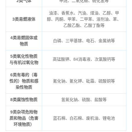
2类气体
甲烷、二氧化碳、硫化氢等
油漆、香蕉水、汽油、煤油、乙醇、甲
3类易燃液体
醇、丙酮、甲苯、二甲苯、溶剂油、苯、
乙酸乙酯、乙酸丁酯等
4类易燃固体或
白磷、三甲基镓、电石、金属纳等
物质
5类氧化性物质
高锰酸钾、84消毒液、次氯酸钙等
与有机过氧化物
6类有毒的（毒
性的）物质和感
氰化钠、氰化钾、砒霜、硫酸铜等
染性物质
8类腐蚀性物质
氢氧化钠、硫酸、盐酸等
9类杂项危险物
质和物品（危害
蓝石棉、白石棉、废机油、锂电池
环境物质）