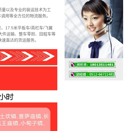
质量以及专业的装运技术为工
车调用等全方位的物流服务。
、17.5米平板车/高栏车/飞翼
大件运输、整车零担、回程车等
快速直达的货运服务。
工作时间：07:30 – – 23:30
值班座机：4008091856