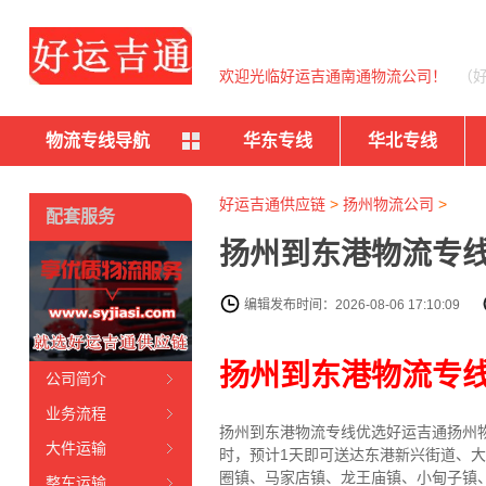
欢迎光临好运吉通南通物流公司！
（
物流专线导航
华东专线
华北专线
好运吉通供应链
>
扬州物流公司
>
配套服务
扬州到东港物流专线
编辑发布时间：2026-08-06 17:10:09
扬州到东港物流专
公司简介
业务流程
扬州到东港物流专线
优选好运吉通
扬州
大件运输
时，预计1天即可送达东港新兴街道、
圈镇、马家店镇、龙王庙镇、小甸子镇
整车运输