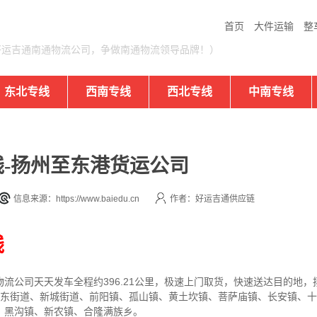
首页
大件运输
整
好运吉通南通物流公司，争做南通物流领导品牌！）
东北专线
西南专线
西北专线
中南专线
-扬州至东港货运公司
信息来源：https://www.baiedu.cn
作者：好运吉通供应链
线
物流公司
天天发车全程约396.21公里，
极速上门取货，快速送达目的地，
大东街道、新城街道、前阳镇、孤山镇、黄土坎镇、菩萨庙镇、长安镇、
、黑沟镇、新农镇、合隆满族乡。