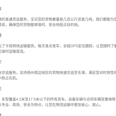
靠
港的普通货运服务，无论您的货物重量是几百公斤还是几吨，我们都能为
经验，确保您的货物能够准时、安全地抵达目的地。
捷
出了卡班特快运输服务。每天准点发车，全程GPS定位跟踪，让您随时了
的准时运输首选。
空
急空运服务。支持扬州周边地区的货物快速空运至东港，满足您对时效性
中抢占先机。
忧
车型覆盖4.2米至17.5米以下的所有货车。自备车辆与合同车辆双重保
以专业、高效、安全为特点，让您在物流运输中更加省心、放心。
捷