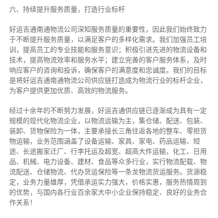
六、持续提升服务质量，打造行业标杆
好运吉通南通物流公司深知服务质量的重要性，因此我们始终致力
于不断提升服务质量，以满足客户的多样化需求。我们加强员工培
训，提高员工的专业技能和服务意识；积极引进先进的物流设备和
技术，提高物流效率和服务水平；建立完善的客户服务体系，及时
响应客户的咨询和投诉，确保客户的满意度和忠诚度。我们的目标
是将好运吉通南通物流公司供应链打造成为物流行业的标杆企业，
为客户提供更加优质、高效的物流服务。
经过十余年的不断努力发展，好运吉通供应链已逐渐成为具有一定
规模的现代化物流企业，以物流运输为主，集仓储、配送、包装、
装卸、货物保险为一体，主要承接长三角往返各地的整车、零担货
物运输，业务范围涵盖了设备运输、家具、家电、药品运输、短
途、长途搬家迁厂、行李托运及超宽、超高大件运输，化工、日用
品、机械、电力设备、建材、食品等众多行业，实行物流配载、物
流配送、仓储物流、代办货运保险等一条龙物流货运服务。货源稳
定，业务力量雄厚，凭借承运实力强大，价格实惠，服务热情周到
的优势，与国内各行业百余家大中小企业保持稳定、良好的业务合
作关系！