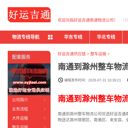
欢迎光临好运吉通南通物流公司！
（
物流专线导航
华东专线
华北专线
好运吉通供应链
>
整车运输
>
配套服务
南通到滁州整车物流
编辑发布时间：2026-07-31 10:39:21
南通到滁州整车物
公司简介
业务流程
南通到滁州整车物流公司优选好运吉通南
大件运输
物送达滁州琅琊区、南谯区、来安县、
整车运输