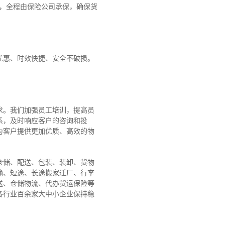
障，全程由保险公司承保，确保货
优惠、时效快捷、安全不破损。
求。我们加强员工培训，提高员
系，及时响应客户的咨询和投
为客户提供更加优质、高效的物
仓储、配送、包装、装卸、货物
输、短途、长途搬家迁厂、行李
送、仓储物流、代办货运保险等
各行业百余家大中小企业保持稳