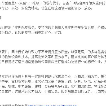
车型覆盖4.2米至17.5米以下的所有货车。自备车辆与合同车辆双重保
以专业、高效、安全为特点，让您在物流运输中更加省心、放心。
捷
我们推出了零担配货服务。支持南通至滁州大票零担整车配货运输，价格
效为特点，让您的货物运输更加省心、省力。
重要性，因此我们始终致力于不断提升服务质量，以满足客户的多样化需
进的物流设备和技术，提高物流效率和服务水平；建立完善的客户服务体
的目标是将好运吉通南通物流公司供应链打造成为物流行业的标杆企业，
供应链已逐渐成为具有一定规模的现代化物流企业，以物流运输为主，集
的整车、零担货物运输，业务范围涵盖了设备运输、家具、家电、药品运
用品、机械、电力设备、建材、食品等众多行业，实行物流配载、物流配
力量雄厚，凭借承运实力强大，价格实惠，服务热情周到的优势，与国内