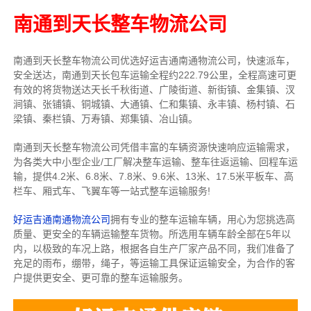
南通到天长整车物流公司
南通到天长整车物流公司优选好运吉通南通物流公司，快速派车，
安全送达，南通到天长包车运输全程约222.79公里，全程高速可更
有效的将货物送达天长千秋街道、广陵街道、新街镇、金集镇、汊
涧镇、张铺镇、铜城镇、大通镇、仁和集镇、永丰镇、杨村镇、石
梁镇、秦栏镇、万寿镇、郑集镇、冶山镇。
南通到天长整车物流公司凭借丰富的车辆资源快速响应运输需求，
为各类大中小型企业/工厂解决整车运输、整车往返运输、回程车运
输，
提供
4.2米、6.8米、7.8米、9.6米、13米、17.5米
平板车、高
栏车、厢式车、飞翼车
等一站式整车运输服务!
好运吉通南通物流公司
拥有专业的整车运输车辆，用心为您挑选高
质量、更安全的车辆运输整车货物。所选用车辆车龄全部在5年以
内，以极致的车况上路，根据各自生产厂家产品不同，我们准备了
充足的雨布，绷带，绳子，等运输工具保证运输安全，为合作的客
户提供更安全、更可靠的整车运输服务。