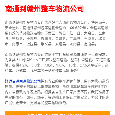
南通到赣州整车物流公司
南通到赣州整车物流公司优选好运吉通南通物流公司，快速派车，
安全送达，南通到赣州包车运输全程约1109.62公里，全程高速可
更有效的将货物送达赣州章贡区、赣县、信丰县、大余县、全南
县、宁都县、于都县、兴国县、会昌县、寻乌县、石城县、瑞金
市、南康市、上犹县、崇义县、安远县、龙南县、定南县。
南通到赣州整车物流公司凭借丰富的车辆资源快速响应运输需求，
为各类大中小型企业/工厂解决整车运输、整车往返运输、回程车运
输，
提供
4.2米、6.8米、7.8米、9.6米、13米、17.5米
平板车、高
栏车、厢式车、飞翼车
等一站式整车运输服务!
好运吉通南通物流公司
拥有专业的整车运输车辆，用心为您挑选高
质量、更安全的车辆运输整车货物。所选用车辆车龄全部在5年以
内，以极致的车况上路，根据各自生产厂家产品不同，我们准备了
充足的雨布，绷带，绳子，等运输工具保证运输安全，为合作的客
户提供更安全、更可靠的整车运输服务。