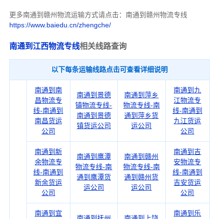
更多南通到赣州物流运输方式请点击：南通到赣州物流专线
https://www.baiedu.cn/zhengche/
南通到江西物流专线
相关线路查询
以下每条运输线路点击可查看详细说明
南通到南
南通到九
南通到景德
南通到萍乡
昌物流专
江物流专
镇物流专线-
物流专线-南
线-南通到
线-南通到
南通到景德
通到萍乡货
南昌货运
九江货运
镇货运公司
运公司
公司
公司
南通到新
南通到吉
南通到鹰潭
南通到赣州
余物流专
安物流专
物流专线-南
物流专线-南
线-南通到
线-南通到
通到鹰潭货
通到赣州货
新余货运
吉安货运
运公司
运公司
公司
公司
南通到宜
南通到乐
南通到抚州
南通到上饶