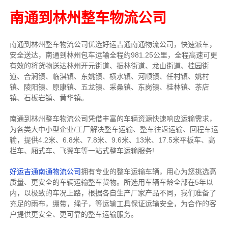
南通到林州整车物流公司
南通到林州整车物流公司优选好运吉通南通物流公司，快速派车，
安全送达，南通到林州包车运输全程约981.25公里，全程高速可更
有效的将货物送达林州开元街道、振林街道、龙山街道、桂园街
道、合涧镇、临淇镇、东姚镇、横水镇、河顺镇、任村镇、姚村
镇、陵阳镇、原康镇、五龙镇、采桑镇、东岗镇、桂林镇、茶店
镇、石板岩镇、黄华镇。
南通到林州整车物流公司凭借丰富的车辆资源快速响应运输需求，
为各类大中小型企业/工厂解决整车运输、整车往返运输、回程车运
输，
提供
4.2米、6.8米、7.8米、9.6米、13米、17.5米
平板车、高
栏车、厢式车、飞翼车
等一站式整车运输服务!
好运吉通南通物流公司
拥有专业的整车运输车辆，用心为您挑选高
质量、更安全的车辆运输整车货物。所选用车辆车龄全部在5年以
内，以极致的车况上路，根据各自生产厂家产品不同，我们准备了
充足的雨布，绷带，绳子，等运输工具保证运输安全，为合作的客
户提供更安全、更可靠的整车运输服务。