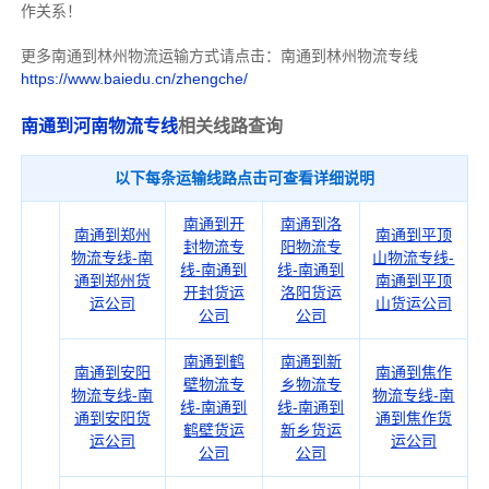
作关系！
更多南通到林州物流运输方式请点击：南通到林州物流专线
https://www.baiedu.cn/zhengche/
南通到河南物流专线
相关线路查询
以下每条运输线路点击可查看详细说明
南通到开
南通到洛
南通到郑州
南通到平顶
封物流专
阳物流专
物流专线-南
山物流专线-
线-南通到
线-南通到
通到郑州货
南通到平顶
开封货运
洛阳货运
运公司
山货运公司
公司
公司
南通到鹤
南通到新
南通到安阳
南通到焦作
壁物流专
乡物流专
物流专线-南
物流专线-南
线-南通到
线-南通到
通到安阳货
通到焦作货
鹤壁货运
新乡货运
运公司
运公司
公司
公司