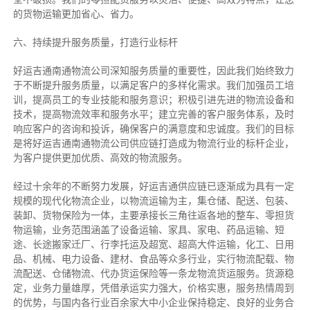
的货物运输更加省心、省力。
六、持续提升服务质量，打造行业标杆
好运吉通南通物流公司深知服务质量的重要性，因此我们始终致力
于不断提升服务质量，以满足客户的多样化需求。我们加强员工培
训，提高员工的专业技能和服务意识；积极引进先进的物流设备和
技术，提高物流效率和服务水平；建立完善的客户服务体系，及时
响应客户的咨询和投诉，确保客户的满意度和忠诚度。我们的目标
是将好运吉通南通物流公司供应链打造成为物流行业的标杆企业，
为客户提供更加优质、高效的物流服务。
经过十余年的不断努力发展，好运吉通供应链已逐渐成为具有一定
规模的现代化物流企业，以物流运输为主，集仓储、配送、包装、
装卸、货物保险为一体，主要承接长三角往返各地的整车、零担货
物运输，业务范围涵盖了设备运输、家具、家电、药品运输、短
途、长途搬家迁厂、行李托运及超宽、超高大件运输，化工、日用
品、机械、电力设备、建材、食品等众多行业，实行物流配载、物
流配送、仓储物流、代办货运保险等一条龙物流货运服务。货源稳
定，业务力量雄厚，凭借承运实力强大，价格实惠，服务热情周到
的优势，与国内各行业百余家大中小企业保持稳定、良好的业务合