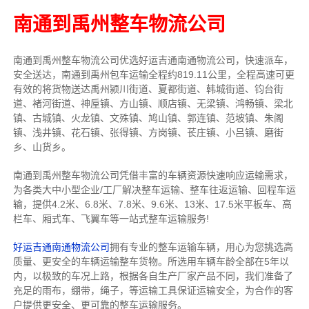
南通到禹州整车物流公司
南通到禹州整车物流公司优选好运吉通南通物流公司，快速派车，
安全送达，南通到禹州包车运输全程约819.11公里，全程高速可更
有效的将货物送达禹州颍川街道、夏都街道、韩城街道、钧台街
道、褚河街道、神垕镇、方山镇、顺店镇、无梁镇、鸿畅镇、梁北
镇、古城镇、火龙镇、文殊镇、鸠山镇、郭连镇、范坡镇、朱阁
镇、浅井镇、花石镇、张得镇、方岗镇、苌庄镇、小吕镇、磨街
乡、山货乡。
南通到禹州整车物流公司凭借丰富的车辆资源快速响应运输需求，
为各类大中小型企业/工厂解决整车运输、整车往返运输、回程车运
输，
提供
4.2米、6.8米、7.8米、9.6米、13米、17.5米
平板车、高
栏车、厢式车、飞翼车
等一站式整车运输服务!
好运吉通南通物流公司
拥有专业的整车运输车辆，用心为您挑选高
质量、更安全的车辆运输整车货物。所选用车辆车龄全部在5年以
内，以极致的车况上路，根据各自生产厂家产品不同，我们准备了
充足的雨布，绷带，绳子，等运输工具保证运输安全，为合作的客
户提供更安全、更可靠的整车运输服务。