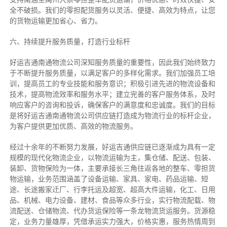
全不破损。我们的零担配货服务以灵活、便捷、高效为特点，让您
的货物运输更加省心、省力。
六、持续提升服务质量，打造行业标杆
好运吉通南通物流公司深知服务质量的重要性，因此我们始终致力
于不断提升服务质量，以满足客户的多样化需求。我们加强员工培
训，提高员工的专业技能和服务意识；积极引进先进的物流设备和
技术，提高物流效率和服务水平；建立完善的客户服务体系，及时
响应客户的咨询和投诉，确保客户的满意度和忠诚度。我们的目标
是将好运吉通南通物流公司供应链打造成为物流行业的标杆企业，
为客户提供更加优质、高效的物流服务。
经过十余年的不断努力发展，好运吉通供应链已逐渐成为具有一定
规模的现代化物流企业，以物流运输为主，集仓储、配送、包装、
装卸、货物保险为一体，主要承接长三角往返各地的整车、零担货
物运输，业务范围涵盖了设备运输、家具、家电、药品运输、短
途、长途搬家迁厂、行李托运及超宽、超高大件运输，化工、日用
品、机械、电力设备、建材、食品等众多行业，实行物流配载、物
流配送、仓储物流、代办货运保险等一条龙物流货运服务。货源稳
定，业务力量雄厚，凭借承运实力强大，价格实惠，服务热情周到