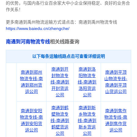
的优势，与国内各行业百余家大中小企业保持稳定、良好的业务合
作关系！
更多南通到禹州物流运输方式请点击：南通到禹州物流专线
https://www.baiedu.cn/zhengche/
南通到河南物流专线
相关线路查询
以下每条运输线路点击可查看详细说明
南通到开
南通到洛
南通到郑州
南通到平顶
封物流专
阳物流专
物流专线-南
山物流专线-
线-南通到
线-南通到
通到郑州货
南通到平顶
开封货运
洛阳货运
运公司
山货运公司
公司
公司
南通到鹤
南通到新
南通到安阳
南通到焦作
壁物流专
乡物流专
物流专线-南
物流专线-南
线-南通到
线-南通到
通到安阳货
通到焦作货
鹤壁货运
新乡货运
运公司
运公司
公司
公司