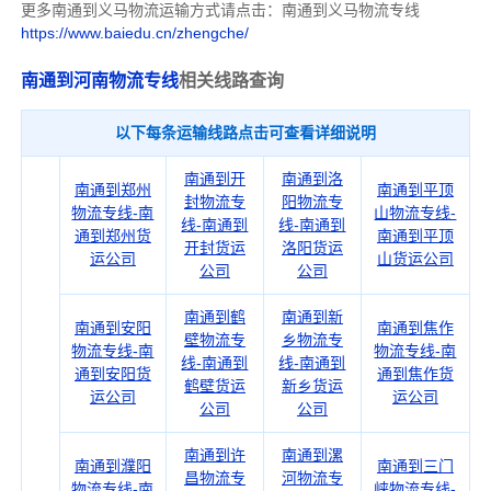
更多南通到义马物流运输方式请点击：南通到义马物流专线
https://www.baiedu.cn/zhengche/
南通到河南物流专线
相关线路查询
以下每条运输线路点击可查看详细说明
南通到开
南通到洛
南通到郑州
南通到平顶
封物流专
阳物流专
物流专线-南
山物流专线-
线-南通到
线-南通到
通到郑州货
南通到平顶
开封货运
洛阳货运
运公司
山货运公司
公司
公司
南通到鹤
南通到新
南通到安阳
南通到焦作
壁物流专
乡物流专
物流专线-南
物流专线-南
线-南通到
线-南通到
通到安阳货
通到焦作货
鹤壁货运
新乡货运
运公司
运公司
公司
公司
南通到许
南通到漯
南通到濮阳
南通到三门
昌物流专
河物流专
物流专线-南
峡物流专线-