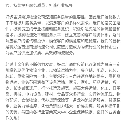
六、持续提升服务质量，打造行业标杆
好运吉通南通物流公司深知服务质量的重要性，因此我们始终致力
于不断提升服务质量，以满足客户的多样化需求。我们加强员工培
训，提高员工的专业技能和服务意识；积极引进先进的物流设备和
技术，提高物流效率和服务水平；建立完善的客户服务体系，及时
响应客户的咨询和投诉，确保客户的满意度和忠诚度。我们的目标
是将好运吉通南通物流公司供应链打造成为物流行业的标杆企业，
为客户提供更加优质、高效的物流服务。
经过十余年的不断努力发展，好运吉通供应链已逐渐成为具有一定
规模的现代化物流企业，以物流运输为主，集仓储、配送、包装、
装卸、货物保险为一体，主要承接长三角往返各地的整车、零担货
物运输，业务范围涵盖了设备运输、家具、家电、药品运输、短
途、长途搬家迁厂、行李托运及超宽、超高大件运输，化工、日用
品、机械、电力设备、建材、食品等众多行业，实行物流配载、物
流配送、仓储物流、代办货运保险等一条龙物流货运服务。货源稳
定，业务力量雄厚，凭借承运实力强大，价格实惠，服务热情周到
的优势，与国内各行业百余家大中小企业保持稳定、良好的业务合
作关系！