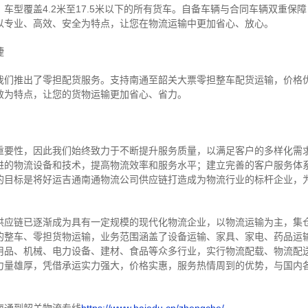
车型覆盖4.2米至17.5米以下的所有货车。自备车辆与合同车辆双重保
以专业、高效、安全为特点，让您在物流运输中更加省心、放心。
捷
我们推出了零担配货服务。支持南通至韶关大票零担整车配货运输，价格
效为特点，让您的货物运输更加省心、省力。
重要性，因此我们始终致力于不断提升服务质量，以满足客户的多样化需
进的物流设备和技术，提高物流效率和服务水平；建立完善的客户服务体
的目标是将好运吉通南通物流公司供应链打造成为物流行业的标杆企业，
供应链已逐渐成为具有一定规模的现代化物流企业，以物流运输为主，集
的整车、零担货物运输，业务范围涵盖了设备运输、家具、家电、药品运
用品、机械、电力设备、建材、食品等众多行业，实行物流配载、物流配
力量雄厚，凭借承运实力强大，价格实惠，服务热情周到的优势，与国内