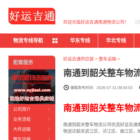
欢迎光临好运吉通南通物流公司！
（
物流专线导航
华东专线
华北专线
好运吉通供应链
>
整车运输
>
配套服务
南通到韶关整车物流
编辑发布时间：2026-07-31 09:04:03
南通到韶关整车物
公司简介
业务流程
南通到韶关整车物流公司优选好运吉通南
大件运输
物送达韶关武江区、浈江区、曲江区、
整车运输