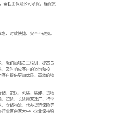
障，全程由保险公司承保，确保货
优惠、时效快捷、安全不破损。
求。我们加强员工培训，提高员
系，及时响应客户的咨询和投
为客户提供更加优质、高效的物
仓储、配送、包装、装卸、货物
输、短途、长途搬家迁厂、行李
送、仓储物流、代办货运保险等
各行业百余家大中小企业保持稳