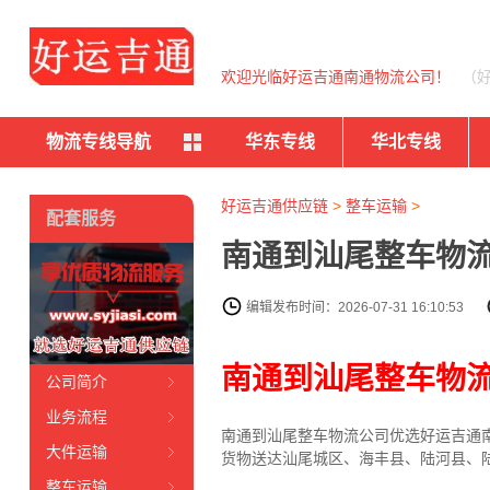
欢迎光临好运吉通南通物流公司！
（
物流专线导航
华东专线
华北专线
好运吉通供应链
>
整车运输
>
配套服务
南通到汕尾整车物流
编辑发布时间：2026-07-31 16:10:53
南通到汕尾整车物
公司简介
业务流程
南通到汕尾整车物流公司优选好运吉通南
大件运输
货物送达汕尾城区、海丰县、陆河县、
整车运输