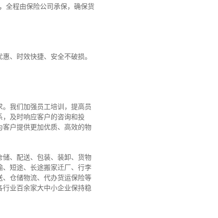
障，全程由保险公司承保，确保货
优惠、时效快捷、安全不破损。
求。我们加强员工培训，提高员
系，及时响应客户的咨询和投
为客户提供更加优质、高效的物
仓储、配送、包装、装卸、货物
输、短途、长途搬家迁厂、行李
送、仓储物流、代办货运保险等
各行业百余家大中小企业保持稳