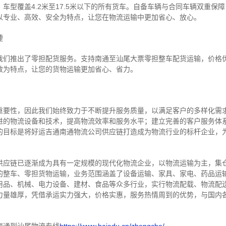
车型覆盖4.2米至17.5米以下的所有货车。自备车辆与合同车辆双重保
以专业、高效、安全为特点，让您在物流运输中更加省心、放心。
捷
我们推出了零担配货服务。支持南通至汕尾大票零担整车配货运输，价格
效为特点，让您的货物运输更加省心、省力。
重要性，因此我们始终致力于不断提升服务质量，以满足客户的多样化需
进的物流设备和技术，提高物流效率和服务水平；建立完善的客户服务体
的目标是将好运吉通南通物流公司供应链打造成为物流行业的标杆企业，
供应链已逐渐成为具有一定规模的现代化物流企业，以物流运输为主，集
的整车、零担货物运输，业务范围涵盖了设备运输、家具、家电、药品运
用品、机械、电力设备、建材、食品等众多行业，实行物流配载、物流配
力量雄厚，凭借承运实力强大，价格实惠，服务热情周到的优势，与国内